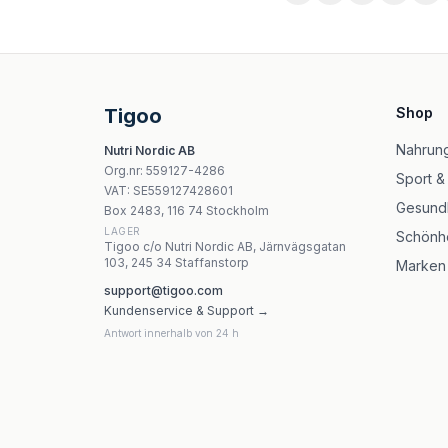
Life Extension N-Acetyl-L-Cysteine 600 mg - 
Trace Minerals - NAC Pulver - 75g
Apollo'S Hegemony - NAC - 120 tabletter
Yango - Endometrium Complex - 90 kapslar
Tigoo
Shop
Nutricost - NAC (N-Acetyl L-Cysteine) 600mg 
Natural Factors - N-Acetyl-L-Cysteine Amino 
Nahrung
Nutri Nordic AB
Allnutrition - Liver Support - 60 kapslar
Org.nr
:
559127-4286
Sport &
Allnutrition - D.4000 Drops Vitamin D3 4000 
VAT:
SE559127428601
Gesundh
Box 2483, 116 74 Stockholm
LAGER
Schönhe
Tigoo c/o Nutri Nordic AB, Järnvägsgatan
103, 245 34 Staffanstorp
Marken
support@tigoo.com
Kundenservice & Support →
Antwort innerhalb von 24 h