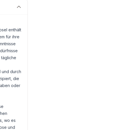
sel enthält
em für ihre
nntnisse
edürfnisse
 tägliche
nd und durch
piert, die
 haben oder
se
chen
s, wo es
lose und