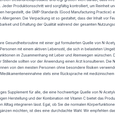
eder Produktionsschritt wird sorgfältig kontrolliert, um Reinheit und
en hergestellt, die GMP-Standards (Good Manufacturing Practice) e
n Allergenen. Die Verpackung ist so gestaltet, dass der Inhalt vor Fe
ltbarkeit und Erhaltung der Qualität während der gesamten Nutzungs
hre Gesundheitsroutine mit einer gut formulierten Quelle von N-Acety
Personen mit einem aktiven Lebensstil, die sich in belasteten Umg
rfunktionen im Zusammenhang mit Leber und Atemwegen wünschen. 
r Stillende sollten vor der Anwendung einen Arzt konsultieren. Die 
können von den meisten Personen ohne besondere Risiken verwend
 Medikamenteneinnahme stets eine Rücksprache mit medizinischem
siges Supplement für alle, die eine hochwertige Quelle von N-Acetylc
tigen Herstellung und der Kombination mit Vitamin C bietet das Produ
 Alltag integrieren lässt. Egal, ob Sie die normalen Körperfunktion
rgänzen möchten, ist dies eine durchdachte Wahl. Wir empfehlen da