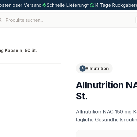
ostenloser Versand
Schnelle Lieferung*
14 Tage Rückgaber
Produkte suchen...
ten.
tigoo.com
mg Kapseln, 90 St.
Allnutrition
A
Allnutrition 
St.
Allnutrition NAC 150 mg K
tägliche Gesundheitsroutin