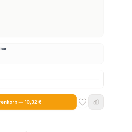
gbar
renkorb — 10,32 €