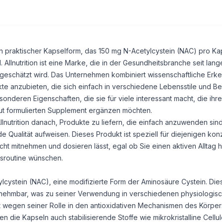
in praktischer Kapselform, das 150 mg
N-Acetylcystein
(NAC) pro Kap
 Allnutrition ist eine Marke, die in der Gesundheitsbranche seit lang
 geschätzt wird. Das Unternehmen kombiniert wissenschaftliche Erke
ukte anzubieten, die sich einfach in verschiedene Lebensstile und B
sonderen Eigenschaften, die sie für viele interessant macht, die ihre
gut formulierten Supplement ergänzen möchten.
Allnutrition danach, Produkte zu liefern, die einfach anzuwenden si
Qualität aufweisen. Dieses Produkt ist speziell für diejenigen konzi
cht mitnehmen und dosieren lässt, egal ob Sie einen aktiven Alltag
tsroutine wünschen.
cystein (NAC), eine modifizierte Form der Aminosäure Cystein. Die
nehmbar, was zu seiner Verwendung in verschiedenen physiologis
t wegen seiner Rolle in den antioxidativen Mechanismen des Körper
en die Kapseln auch stabilisierende Stoffe wie mikrokristalline Cellu