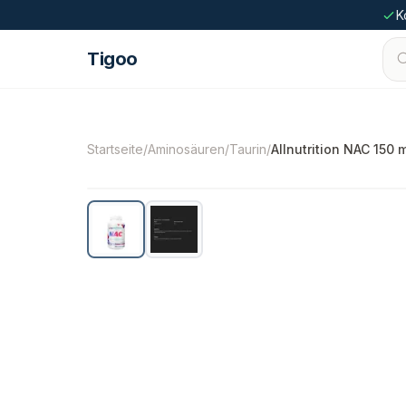
Zum Inhalt springen
K
Tigoo
©
2026
Nutri Nordic AB.
Alle Rechte vorbehal
Startseite
/
Aminosäuren
/
Taurin
/
Allnutrition NAC 150 