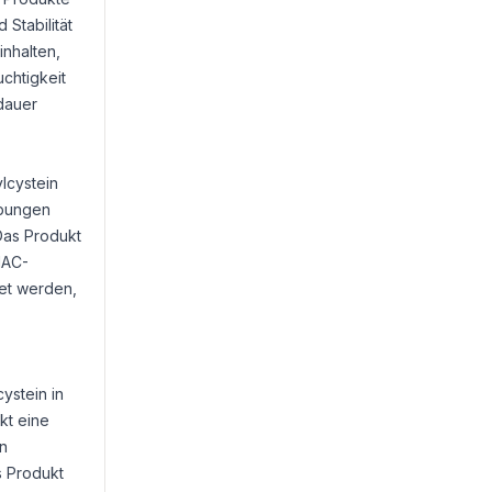
 Stabilität
inhalten,
uchtigkeit
dauer
lcystein
ebungen
Das Produkt
NAC-
et werden,
ystein in
kt eine
en
s Produkt