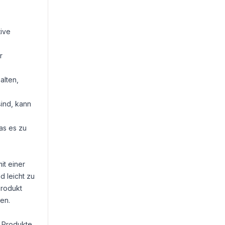
tive
r
alten,
ind, kann
as es zu
it einer
 leicht zu
Produkt
en.
e Produkte