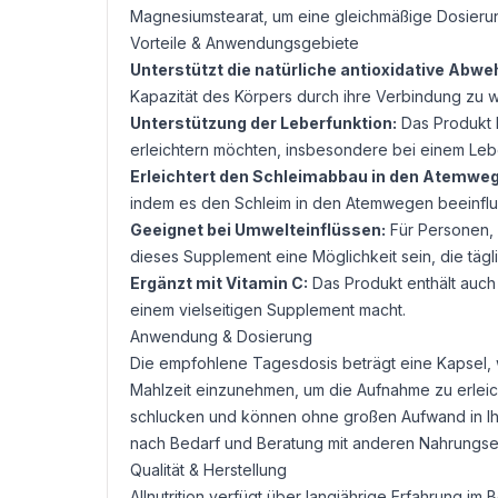
Magnesiumstearat
, um eine gleichmäßige Dosierun
Vorteile & Anwendungsgebiete
Unterstützt die natürliche antioxidative Abwe
Kapazität des Körpers durch ihre Verbindung zu wi
Unterstützung der Leberfunktion:
Das Produkt k
erleichtern möchten, insbesondere bei einem Lebe
Erleichtert den Schleimabbau in den Atemwe
indem es den Schleim in den Atemwegen beeinflus
Geeignet bei Umwelteinflüssen:
Für Personen, 
dieses Supplement eine Möglichkeit sein, die täg
Ergänzt mit
Vitamin C
:
Das Produkt enthält auch
einem vielseitigen Supplement macht.
Anwendung & Dosierung
Die empfohlene Tagesdosis beträgt eine Kapsel, wa
Mahlzeit einzunehmen, um die Aufnahme zu erleic
schlucken und können ohne großen Aufwand in Ihr
nach Bedarf und Beratung mit anderen Nahrungser
Qualität & Herstellung
Allnutrition verfügt über langjährige Erfahrung i