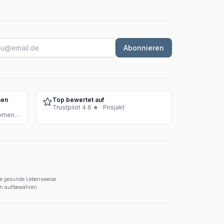
Abonnieren
hen
Top bewertet auf
Trustpilot 4.6 ★ · Prisjakt
Zugelassenes Lager für Supplement-Verkauf
ne gesunde Lebensweise
ern aufbewahren.