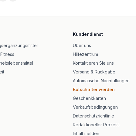
60 kapslar
Kundendienst
- 30 kapslar
Acid - 90 kapslar
sergänzungsmittel
Über uns
 Fitness
Hilfezentrum
IU
eitslebensmittel
Kontaktieren Sie uns
it
Versand & Rückgabe
Automatische Nachfüllungen
Botschafter werden
Geschenkkarten
Verkaufsbedingungen
Datenschutzrichtlinie
Redaktioneller Prozess
Inhalt melden