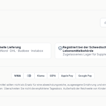
nelle Lieferung
Registriert bei der Schwedisc
tNord · DHL · Budbee · Instabox
Lebensmittelbehörde
VISA
Klarna
SEPA
Apple Pay
Google Pay
tel sollten nicht als Ersatz für eine abwechslungsreiche, ausgewogene Ernährung und ei
n. Überschreiten Sie nicht die empfohlene Tagesdosis. Außerhalb der Reichweite von Kind