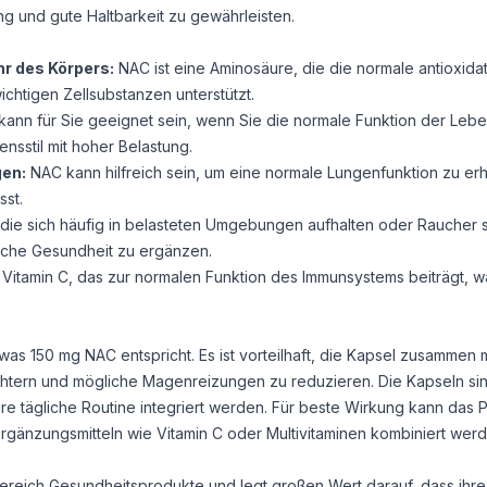
g und gute Haltbarkeit zu gewährleisten.
hr des Körpers:
NAC ist eine Aminosäure, die die normale antioxida
chtigen Zellsubstanzen unterstützt.
ann für Sie geeignet sein, wenn Sie die normale Funktion der Lebe
nsstil mit hoher Belastung.
gen:
NAC kann hilfreich sein, um eine normale Lungenfunktion zu erh
st.
die sich häufig in belasteten Umgebungen aufhalten oder Raucher s
liche Gesundheit zu ergänzen.
 Vitamin C, das zur normalen Funktion des Immunsystems beiträgt, w
s 150 mg NAC entspricht. Es ist vorteilhaft, die Kapsel zusammen m
htern und mögliche Magenreizungen zu reduzieren. Die Kapseln sind
e tägliche Routine integriert werden. Für beste Wirkung kann das 
gänzungsmitteln wie Vitamin C oder Multivitaminen kombiniert werd
m Bereich Gesundheitsprodukte und legt großen Wert darauf, dass ihr