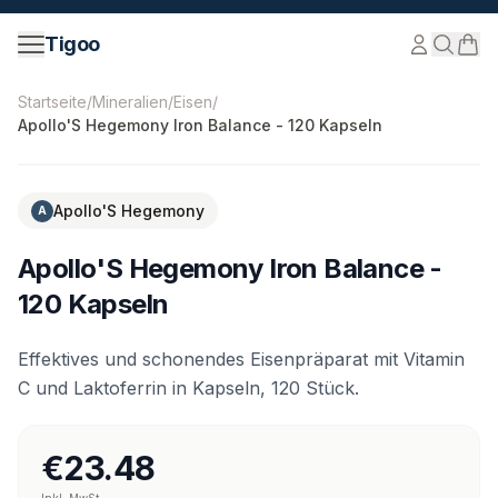
Zum Inhalt springen
Tigoo
©
2026
Nutri Nordic AB.
Alle Rechte vorbehalten.
tigoo
Startseite
/
Mineralien
/
Eisen
/
Apollo'S Hegemony Iron Balance - 120 Kapseln
Apollo'S Hegemony
A
Apollo'S Hegemony Iron Balance -
120 Kapseln
Effektives und schonendes Eisenpräparat mit Vitamin
C und Laktoferrin in Kapseln, 120 Stück.
€23.48