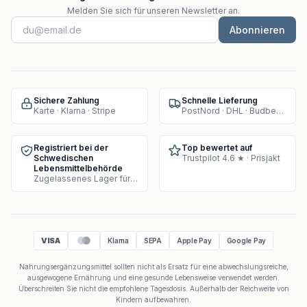
Melden Sie sich für unseren Newsletter an.
Abonnieren
Sichere Zahlung
Schnelle Lieferung
Karte · Klarna · Stripe
PostNord · DHL · Budbee · Instabox
Registriert bei der
Top bewertet auf
Schwedischen
Trustpilot 4.6 ★ · Prisjakt
Lebensmittelbehörde
Zugelassenes Lager für Supplement-Verkauf
VISA
Klarna
SEPA
Apple Pay
Google Pay
Nahrungsergänzungsmittel sollten nicht als Ersatz für eine abwechslungsreiche,
ausgewogene Ernährung und eine gesunde Lebensweise verwendet werden.
Überschreiten Sie nicht die empfohlene Tagesdosis. Außerhalb der Reichweite von
Kindern aufbewahren.