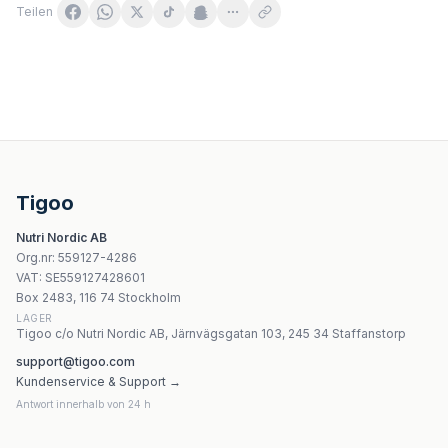
Teilen
NOW Foods Macular Vision 50 Sgels
Swanson Gabaplex 60 Veganska Kapslar
Panaseus The Sugar Way - 50 kapslar
Yango Nucleotide Complex - 30 kapslar
Tigoo
Life Extension - Energy Renew 200 mg - 30 vegetariska 
Nutri Nordic AB
Amix Diosgen Stimulator 100 kapslar
Org.nr
:
559127-4286
Vitaking D-Mannose Pure Powder 100g
VAT:
SE559127428601
Cytoplan Male Fertility Support – 90 vegetariska kapslar
Box 2483, 116 74 Stockholm
LAGER
Tigoo c/o Nutri Nordic AB, Järnvägsgatan 103, 245 34 Staffanstorp
support@tigoo.com
Kundenservice & Support →
Antwort innerhalb von 24 h