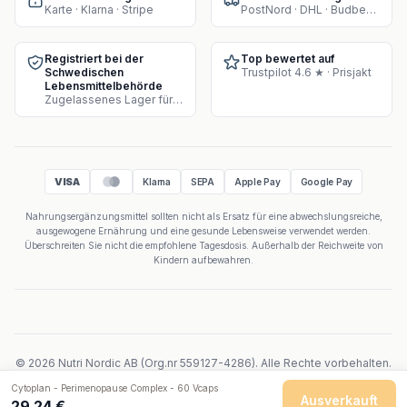
Karte · Klarna · Stripe
PostNord · DHL · Budbee · Instabox
Registriert bei der
Top bewertet auf
Schwedischen
Trustpilot 4.6 ★ · Prisjakt
Lebensmittelbehörde
Zugelassenes Lager für Supplement-Verkauf
VISA
Klarna
SEPA
Apple Pay
Google Pay
Nahrungsergänzungsmittel sollten nicht als Ersatz für eine abwechslungsreiche,
ausgewogene Ernährung und eine gesunde Lebensweise verwendet werden.
Überschreiten Sie nicht die empfohlene Tagesdosis. Außerhalb der Reichweite von
Kindern aufbewahren.
©
2026
Nutri Nordic AB
(
Org.nr
559127-4286
).
Alle Rechte vorbehalten.
Powered by Velicoo ↗
Cytoplan - Perimenopause Complex - 60 Vcaps
Ausverkauft
29,24 €