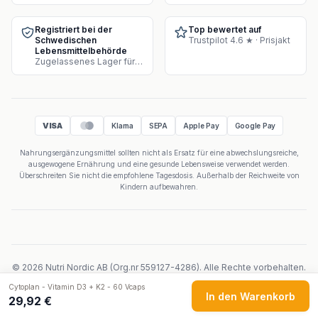
Registriert bei der
Top bewertet auf
Schwedischen
Trustpilot 4.6 ★ · Prisjakt
Lebensmittelbehörde
Zugelassenes Lager für Supplement-Verkauf
VISA
Klarna
SEPA
Apple Pay
Google Pay
Nahrungsergänzungsmittel sollten nicht als Ersatz für eine abwechslungsreiche,
ausgewogene Ernährung und eine gesunde Lebensweise verwendet werden.
Überschreiten Sie nicht die empfohlene Tagesdosis. Außerhalb der Reichweite von
Kindern aufbewahren.
©
2026
Nutri Nordic AB
(
Org.nr
559127-4286
).
Alle Rechte vorbehalten.
Powered by Velicoo ↗
Cytoplan - Vitamin D3 + K2 - 60 Vcaps
In den Warenkorb
29,92 €