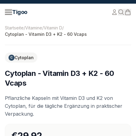
Zum Inhalt springen
Tigoo
©
2026
Nutri Nordic AB.
Alle Rechte vorbehalten.
tigoo
Startseite
/
Vitamine
/
Vitamin D
/
Cytoplan - Vitamin D3 + K2 - 60 Vcaps
Cytoplan
C
Cytoplan - Vitamin D3 + K2 - 60
Vcaps
Pflanzliche Kapseln mit Vitamin D3 und K2 von
Cytoplan, für die tägliche Ergänzung in praktischer
Verpackung.
€29.92