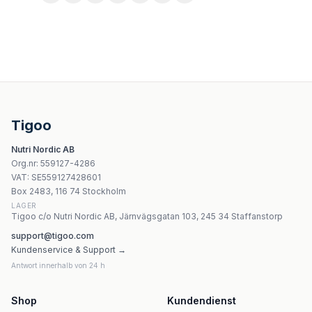
Vitaler's Witamina D3 4000 IU 240 kapsułek softgel
Doctor Life Vitamin D3 4000 IU 120 kapslar
Protego Witamina D 1000 60 kapslar | Salvum Lab
Aronpharma Lipo 4U Vit. D3 Liposomalna Witamina D3 
Tigoo
Singularis Superior Vitamin D3 2000 IU 120 mjuka kapsl
Nutri Nordic AB
Intercell Pharma - D3 4000IU - 90 kapslar
Org.nr
:
559127-4286
Cytoplan - Cytoprotect Liver Health 60 kapslar
VAT:
SE559127428601
Cytoplan - Vegan Collagen - 120 veganska kapslar
Box 2483, 116 74 Stockholm
LAGER
Tigoo c/o Nutri Nordic AB, Järnvägsgatan 103, 245 34 Staffanstorp
support@tigoo.com
Kundenservice & Support →
Antwort innerhalb von 24 h
Shop
Kundendienst