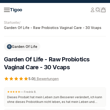
Zum Inhalt springen
Tigoo
©
2026
Nutri Nordic AB.
Alle Rechte vorbehalten.
tigoo
Startseite
/
Garden Of Life - Raw Probiotics Vaginal Care - 30 Vcaps
Garden Of Life
G
Garden Of Life - Raw Probiotics
Vaginal Care - 30 Vcaps
5.0
8
Bewertungen
★★★★★
—
Fredrik B.
Dieses Produkt hat mein Leben zum Besseren verändert, ich kann
ohne dieses Probiotikum nicht leben, es hat mein Leben und
meinen Darm verbessert und es hat keinen Geschmack, die