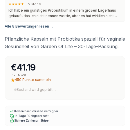
Aufnahme war einfach und es hat mein Mikrobiom unterstützt, das
★★★★★
—
Viktor M.
zuvor gestört war und jetzt gut ist, und es fördert auch meine
Ich habe ein günstiges Probiotikum in einem großen Lagerhaus
Verdauung und verhindert Hefepilzinfektionen, die Verpackung ist
gekauft, das ich nicht nennen werde, aber es hat wirklich nicht
großartig und die Größe, Quali
geholfen. Dann habe ich dieses hier genommen und spüre einen
Alle 8 Bewertungen lesen →
Unterschied. Zum Beispiel, als mein Mann sehr krank wurde mit
Husten und so, nahm ich zwei davon, als ich das Gefühl hatte,
krank zu werden, und meine Symptome waren sehr mild. Unsicher,
Pflanzliche Kapseln mit Probiotika speziell für vaginale
ob es Zufall war oder nicht
Gesundheit von Garden Of Life – 30-Tage-Packung.
€41.19
Inkl. MwSt.
450 Punkte sammeln
Bestand wird geprüft…
Kostenloser Versand verfügbar
14 Tage Rückgaberecht
Sichere Zahlung · Stripe