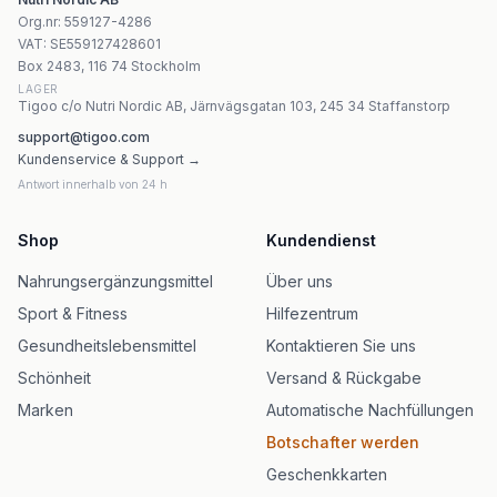
Garden Of Life Probiotics 10 miljarder Orange Dream - 
Org.nr
:
559127-4286
Garden Of Life - Vitamin Code Raw D3 50 mcg - 60 vegeta
VAT:
SE559127428601
Garden of Life Mykind Organics Prenatal Multi 90 tablett
Box 2483, 116 74 Stockholm
LAGER
Tigoo c/o Nutri Nordic AB, Järnvägsgatan 103, 245 34 Staffanstorp
support@tigoo.com
Kundenservice & Support →
Antwort innerhalb von 24 h
Shop
Kundendienst
Nahrungsergänzungsmittel
Über uns
Sport & Fitness
Hilfezentrum
Gesundheitslebensmittel
Kontaktieren Sie uns
Schönheit
Versand & Rückgabe
Marken
Automatische Nachfüllungen
Botschafter werden
Geschenkkarten