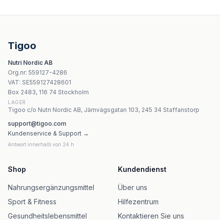
EkaMedica EkaBalance 500 ml
Altopharma Magnez Strong + Witamina B6 120 tabletter
Wish Magnez + Potas + Witamina B6 Mg+K+B6 120 kaps
Olimp Chela - Mag B6 Forte Shot 25 ml körsbärssmak
Tigoo
Kräuterhaus Sanct Bernhard - Magnesium Citrate 300 m
Nutri Nordic AB
Kenay - Magtein L-Threonate Magnesium - 90 kapslar
Org.nr
:
559127-4286
Holland & Barrett Aktiverat Kol 1560mg - 120 kapslar
VAT:
SE559127428601
Holland & Barrett - Vitamin B3 Niacin 100 mg - 120 Table
Box 2483, 116 74 Stockholm
LAGER
Tigoo c/o Nutri Nordic AB, Järnvägsgatan 103, 245 34 Staffanstorp
support@tigoo.com
Kundenservice & Support →
Antwort innerhalb von 24 h
Shop
Kundendienst
Nahrungsergänzungsmittel
Über uns
Sport & Fitness
Hilfezentrum
Gesundheitslebensmittel
Kontaktieren Sie uns