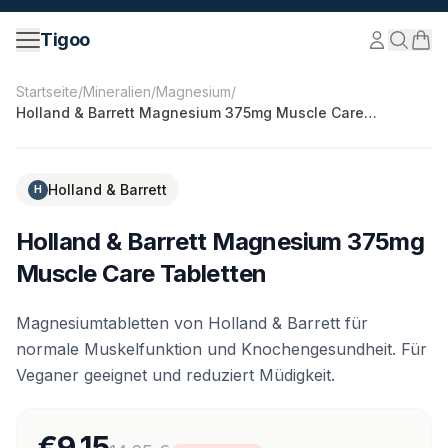
Zum Inhalt springen
Tigoo
©
2026
Nutri Nordic AB.
Alle Rechte vorbehalten.
tigoo
Startseite
/
Mineralien
/
Magnesium
/
Holland & Barrett Magnesium 375mg Muscle Care
Tabletten
-
38
%
Holland & Barrett
H
Holland & Barrett Magnesium 375mg
Muscle Care Tabletten
Magnesiumtabletten von Holland & Barrett für
normale Muskelfunktion und Knochengesundheit. Für
Veganer geeignet und reduziert Müdigkeit.
€9.15