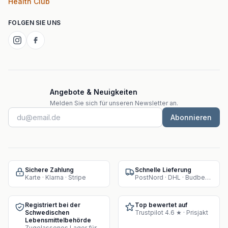
Health Club
FOLGEN SIE UNS
Angebote & Neuigkeiten
Melden Sie sich für unseren Newsletter an.
Abonnieren
Sichere Zahlung
Schnelle Lieferung
Karte · Klarna · Stripe
PostNord · DHL · Budbee · Instabox
Registriert bei der
Top bewertet auf
Schwedischen
Trustpilot 4.6 ★ · Prisjakt
Lebensmittelbehörde
Zugelassenes Lager für Supplement-Verkauf