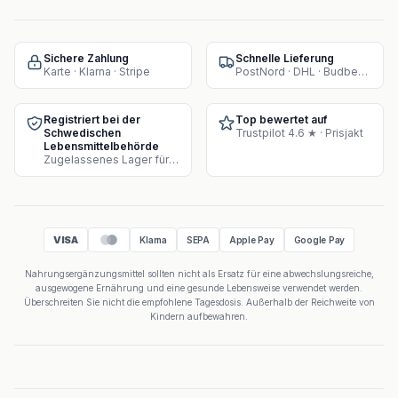
Sichere Zahlung
Schnelle Lieferung
Karte · Klarna · Stripe
PostNord · DHL · Budbee · Instabox
Registriert bei der
Top bewertet auf
Schwedischen
Trustpilot 4.6 ★ · Prisjakt
Lebensmittelbehörde
Zugelassenes Lager für Supplement-Verkauf
VISA
Klarna
SEPA
Apple Pay
Google Pay
Nahrungsergänzungsmittel sollten nicht als Ersatz für eine abwechslungsreiche,
ausgewogene Ernährung und eine gesunde Lebensweise verwendet werden.
Überschreiten Sie nicht die empfohlene Tagesdosis. Außerhalb der Reichweite von
Kindern aufbewahren.