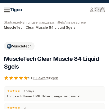
Zum Inhalt springen
Tigoo
©
2026
Nutri Nordic AB.
Alle Rechte vorbehalten.
tigoo
Startseite
/
Nahrungsergänzungsmittel
/
Aminosäuren
/
MuscleTech Clear Muscle 84 Liquid Sgels
Muscletech
M
MuscleTech Clear Muscle 84 Liquid
Sgels
5.0
8
Bewertungen
★★★★★
—
Anonym
Fortgeschrittenes HMB-Nahrungsergänzungsmittel
★★★★★
—
G