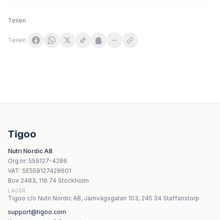
Teilen
Teilen
7Nutrition AOL 900 Arginina AKG Lizyna Ornityna 120 tab
MuscleMeds - Stemtropin - 60 Caps
Scitec Nutrition - DAA Pro - 100 kapslar
Asepta - Inositol - 100 kapslar
Tigoo
PUREO Health Smörsyra 600mg, 60 kapslar
Nutri Nordic AB
Kaged Muscle - L-Citrulline Pulver 200g
Org.nr
:
559127-4286
OstroVit - AOL 3000 aminosyrakomplex 3000 mg pulver
VAT:
SE559127428601
MuscleTech Platinum 100% Glutamine - 300g
Box 2483, 116 74 Stockholm
LAGER
Tigoo c/o Nutri Nordic AB, Järnvägsgatan 103, 245 34 Staffanstorp
support@tigoo.com