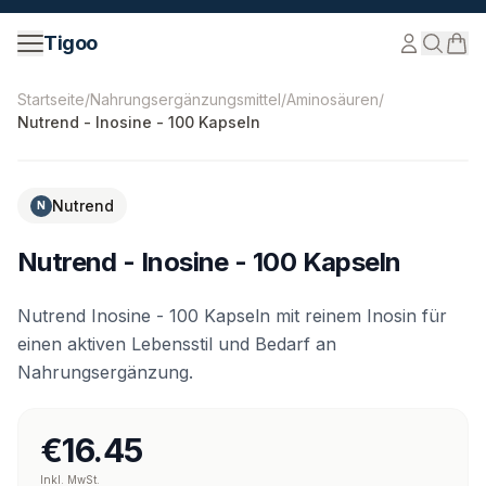
Zum Inhalt springen
Tigoo
©
2026
Nutri Nordic AB.
Alle Rechte vorbehalten.
tigoo
Startseite
/
Nahrungsergänzungsmittel
/
Aminosäuren
/
Nutrend - Inosine - 100 Kapseln
Nutrend
N
Nutrend - Inosine - 100 Kapseln
Nutrend Inosine - 100 Kapseln mit reinem Inosin für
einen aktiven Lebensstil und Bedarf an
Nahrungsergänzung.
€16.45
Inkl. MwSt.