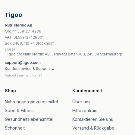
Doctor's Best - SAM-e 400mg - Mood & Joint Support
Weider Amino Blast Mega Forte 500ml (20 x 25ml ampull
Tigoo
Nutrend Citrulline Malate 300g Pulver Apelsin & Mango
Nutri Nordic AB
Natural Factors Fosfatidylserin 100 mg - 60 mjuka kapsl
Org.nr
:
559127-4286
Carlson DLPA - 500mg - 60 kapslar
VAT:
SE559127428601
Excellent Protein Bar - Lemon, Curd & Raspberry - 1 Bar
Box 2483, 116 74 Stockholm
LAGER
Tigoo c/o Nutri Nordic AB, Järnvägsgatan 103, 245 34 Staffanstorp
support@tigoo.com
Kundenservice & Support →
Antwort innerhalb von 24 h
Shop
Kundendienst
Nahrungsergänzungsmittel
Über uns
Sport & Fitness
Hilfezentrum
Gesundheitslebensmittel
Kontaktieren Sie uns
Schönheit
Versand & Rückgabe