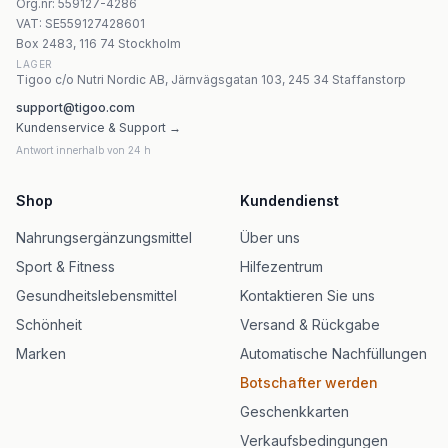
Org.nr
:
559127-4286
Jutavit Calcium+Vitamin D3 Gummy Vitamin – Hallon, 50 
VAT:
SE559127428601
BioTechUSA Calcium D3 K2 - 90 kapslar
Box 2483, 116 74 Stockholm
LAGER
Tigoo c/o Nutri Nordic AB, Järnvägsgatan 103, 245 34 Staffanstorp
support@tigoo.com
Kundenservice & Support →
Antwort innerhalb von 24 h
Shop
Kundendienst
Nahrungsergänzungsmittel
Über uns
Sport & Fitness
Hilfezentrum
Gesundheitslebensmittel
Kontaktieren Sie uns
Schönheit
Versand & Rückgabe
Marken
Automatische Nachfüllungen
Botschafter werden
Geschenkkarten
Verkaufsbedingungen