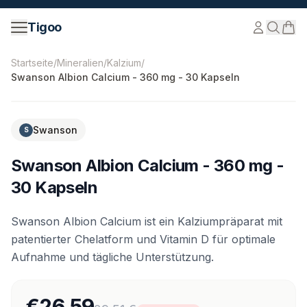
Zum Inhalt springen
Tigoo
©
2026
Nutri Nordic AB.
Alle Rechte vorbehalten.
tigoo
Startseite
/
Mineralien
/
Kalzium
/
Swanson Albion Calcium - 360 mg - 30 Kapseln
-
10
%
Swanson
S
Swanson Albion Calcium - 360 mg -
30 Kapseln
Swanson Albion Calcium ist ein Kalziumpräparat mit
patentierter Chelatform und Vitamin D für optimale
Aufnahme und tägliche Unterstützung.
€26.59