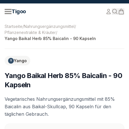
Zum Inhalt springen
Tigoo
©
2026
Nutri Nordic AB.
Alle Rechte vorbehalten.
tigoo
Startseite
/
Nahrungsergänzungsmittel
/
Pflanzenextrakte & Kräuter
/
Yango Baikal Herb 85% Baicalin - 90 Kapseln
-
20
%
Yango
Y
Yango Baikal Herb 85% Baicalin - 90
Kapseln
Vegetarisches Nahrungsergänzungsmittel mit 85%
Baicalin aus Baikal-Skullcap, 90 Kapseln für den
täglichen Gebrauch.