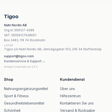
KIKI Health - Spermidine Wheatgerm Extract 700 mg kap
NATURA-WITA - Cistus Incanus - 200g
NOW Foods Safran - 50 mg - 60 vegetariska kapslar
Tigoo
Kenay Bitter Melon Momordicin - 60 kapslar
Nutri Nordic AB
YANGO Witamina B6 (P-5-P) (90 kaps.)
Org.nr
:
559127-4286
Yango - White Mulberry Chlorophyll In Drops (30ml)
VAT:
SE559127428601
Yango Hericium Extract – 50g pulver
Box 2483, 116 74 Stockholm
LAGER
Tigoo c/o Nutri Nordic AB, Järnvägsgatan 103, 245 34 Staffanstorp
support@tigoo.com
Kundenservice & Support →
Antwort innerhalb von 24 h
Shop
Kundendienst
Nahrungsergänzungsmittel
Über uns
Sport & Fitness
Hilfezentrum
Gesundheitslebensmittel
Kontaktieren Sie uns
Schönheit
Versand & Rückgabe