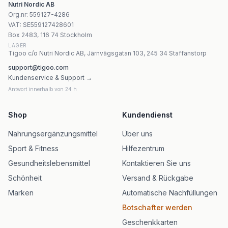
Nutri Nordic AB
Labs 212 - NAC 300mg (60 kapslar)
Org.nr
:
559127-4286
Apollo'S Hegemony - NAC - 120 tabletter
VAT:
SE559127428601
Amix Pro Gly N-A-C 120 kapslar
Box 2483, 116 74 Stockholm
LAGER
Tigoo c/o Nutri Nordic AB, Järnvägsgatan 103, 245 34 Staffanstorp
support@tigoo.com
Kundenservice & Support →
Antwort innerhalb von 24 h
Shop
Kundendienst
Nahrungsergänzungsmittel
Über uns
Sport & Fitness
Hilfezentrum
Gesundheitslebensmittel
Kontaktieren Sie uns
Schönheit
Versand & Rückgabe
Marken
Automatische Nachfüllungen
Botschafter werden
Geschenkkarten