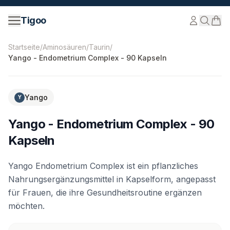
Zum Inhalt springen
Tigoo
©
2026
Nutri Nordic AB.
Alle Rechte vorbehalten.
tigoo
Startseite
/
Aminosäuren
/
Taurin
/
Yango - Endometrium Complex - 90 Kapseln
Yango
Y
Yango - Endometrium Complex - 90
Kapseln
Yango Endometrium Complex ist ein pflanzliches
Nahrungsergänzungsmittel in Kapselform, angepasst
für Frauen, die ihre Gesundheitsroutine ergänzen
möchten.