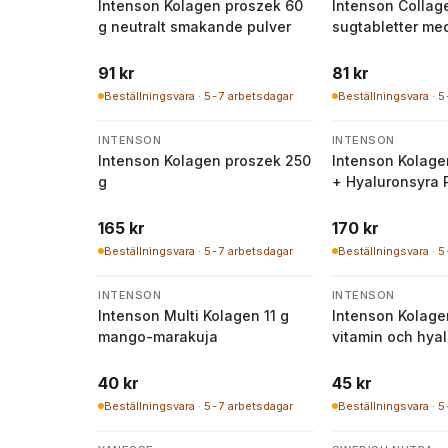
Intenson Kolagen proszek 60
Intenson Collag
g neutralt smakande pulver
sugtabletter me
jordgubbssmak
91 kr
81 kr
Beställningsvara · 5-7 arbetsdagar
Beställningsvara · 
INTENSON
INTENSON
Intenson Kolagen proszek 250
Intenson Kolage
g
+ Hyaluronsyra 
165 kr
170 kr
Beställningsvara · 5-7 arbetsdagar
Beställningsvara · 
INTENSON
INTENSON
Intenson Multi Kolagen 11 g
Intenson Kolage
mango-marakuja
vitamin och hyal
g, smak vattenm
40 kr
45 kr
Beställningsvara · 5-7 arbetsdagar
Beställningsvara · 