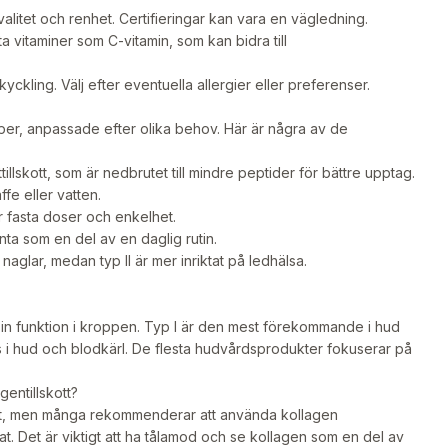
itet och renhet. Certifieringar kan vara en vägledning.
ta vitaminer som C-vitamin, som kan bidra till
kyckling. Välj efter eventuella allergier eller preferenser.
per, anpassade efter olika behov. Här är några av de
illskott, som är nedbrutet till mindre peptider för bättre upptag.
fe eller vatten.
r fasta doser och enkelhet.
ta som en del av en daglig rutin.
 naglar, medan typ II är mer inriktat på ledhälsa.
 sin funktion i kroppen. Typ I är den mest förekommande i hud
inns i hud och blodkärl. De flesta hudvårdsprodukter fokuserar på
gentillskott?
ukt, men många rekommenderar att använda kollagen
at. Det är viktigt att ha tålamod och se kollagen som en del av