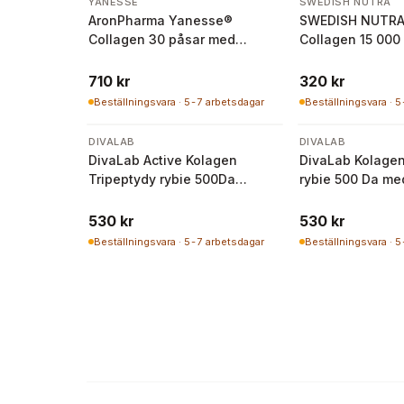
YANESSE
SWEDISH NUTRA
AronPharma Yanesse®
SWEDISH NUTRA
Collagen 30 påsar med
Collagen 15 000
jordgubb- och hallonsmak
Free 500 ml
710 kr
320 kr
Beställningsvara · 5-7 arbetsdagar
Beställningsvara · 
DIVALAB
DIVALAB
DivaLab Active Kolagen
DivaLab Kolagen
Tripeptydy rybie 500Da
rybie 500 Da med
chondroityna glukozamina
vitamin 250 g
250g
530 kr
530 kr
Beställningsvara · 5-7 arbetsdagar
Beställningsvara · 