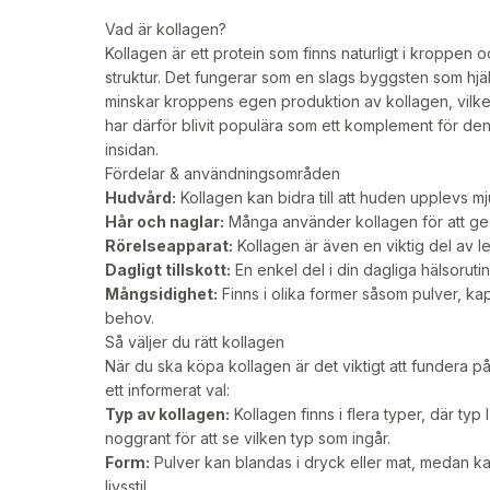
Vad är kollagen?
Kollagen är ett protein som finns naturligt i kroppen
struktur. Det fungerar som en slags byggsten som hjälp
minskar kroppens egen produktion av kollagen, vilke
har därför blivit populära som ett komplement för den
insidan.
Fördelar & användningsområden
Hudvård:
Kollagen kan bidra till att huden upplevs mj
Hår och naglar:
Många använder kollagen för att ge nä
Rörelseapparat:
Kollagen är även en viktig del av l
Dagligt tillskott:
En enkel del i din dagliga hälsorutin
Mångsidighet:
Finns i olika former såsom pulver, kaps
behov.
Så väljer du rätt kollagen
När du ska köpa kollagen är det viktigt att fundera på
ett informerat val:
Typ av kollagen:
Kollagen finns i flera typer, där typ
noggrant för att se vilken typ som ingår.
Form:
Pulver kan blandas i dryck eller mat, medan kap
livsstil.