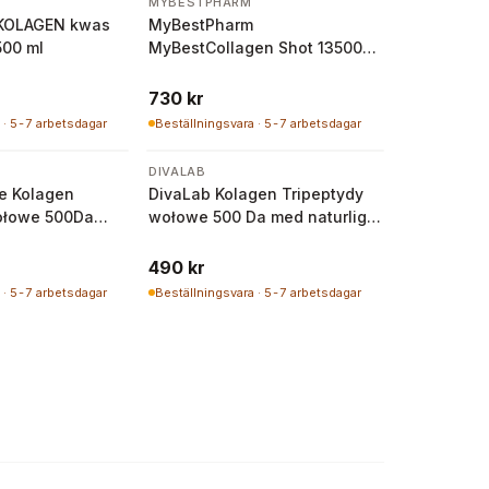
MYBESTPHARM
 KOLAGEN kwas
MyBestPharm
500 ml
MyBestCollagen Shot 13500
mg 30 buteleczek
730 kr
 · 5-7 arbetsdagar
Beställningsvara · 5-7 arbetsdagar
DIVALAB
ve Kolagen
DivaLab Kolagen Tripeptydy
ołowe 500Da
wołowe 500 Da med naturligt
 glukozamina
C-vitamin 250 g
490 kr
 · 5-7 arbetsdagar
Beställningsvara · 5-7 arbetsdagar