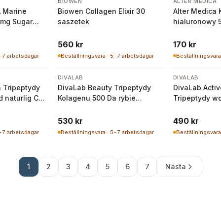
BIOWEN
ALTER MEDICA
 Marine
Biowen Collagen Elixir 30
Alter Medica
 mg Sugar
saszetek
hialuronowy 
560 kr
170 kr
5-7 arbetsdagar
Beställningsvara · 5-7 arbetsdagar
Beställningsvara
DIVALAB
DIVALAB
 Tripeptydy
DivaLab Beauty Tripeptydy
DivaLab Acti
 naturlig C-
Kolagenu 500 Da rybie
Tripeptydy w
punikalagina NAD+ Q10 250 g
chondroityna
250g
530 kr
490 kr
5-7 arbetsdagar
Beställningsvara · 5-7 arbetsdagar
Beställningsvara
1
2
3
4
5
6
7
Nästa