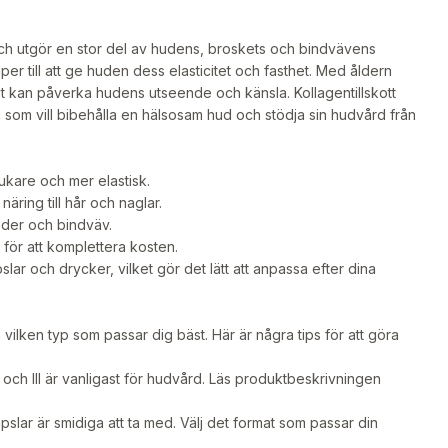
 och utgör en stor del av hudens, broskets och bindvävens
er till att ge huden dess elasticitet och fasthet. Med åldern
t kan påverka hudens utseende och känsla. Kollagentillskott
 som vill bibehålla en hälsosam hud och stödja sin hudvård från
ukare och mer elastisk.
ring till hår och naglar.
eder och bindväv.
 för att komplettera kosten.
lar och drycker, vilket gör det lätt att anpassa efter dina
 vilken typ som passar dig bäst. Här är några tips för att göra
 I och III är vanligast för hudvård. Läs produktbeskrivningen
slar är smidiga att ta med. Välj det format som passar din