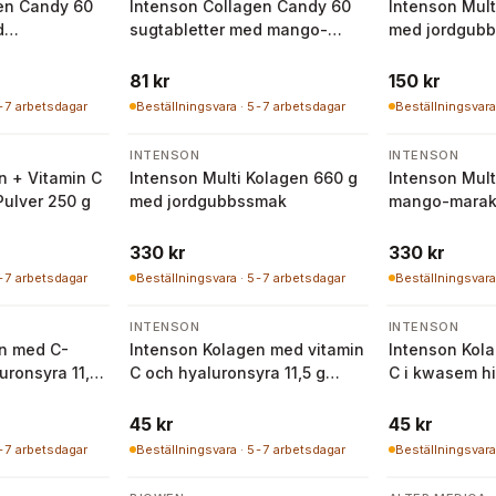
en Candy 60
Intenson Collagen Candy 60
Intenson Mult
d
sugtabletter med mango-
med jordgub
marakuja
81 kr
150 kr
5-7 arbetsdagar
Beställningsvara · 5-7 arbetsdagar
Beställningsvara
INTENSON
INTENSON
n + Vitamin C
Intenson Multi Kolagen 660 g
Intenson Mult
Pulver 250 g
med jordgubbssmak
mango-marak
330 kr
330 kr
5-7 arbetsdagar
Beställningsvara · 5-7 arbetsdagar
Beställningsvara
INTENSON
INTENSON
n med C-
Intenson Kolagen med vitamin
Intenson Kol
uronsyra 11,5
C och hyaluronsyra 11,5 g
C i kwasem h
elon
ananassmak
g smak trusk
Intenson
45 kr
45 kr
5-7 arbetsdagar
Beställningsvara · 5-7 arbetsdagar
Beställningsvara