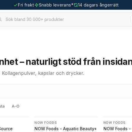
Fri frakt
Snabb leverans*
14 dagars ångerrätt
Sök bland 30 000+ produkter
het – naturligt stöd från insida
r. Kollagenpulver, kapslar och drycker.
sta
A–Ö
-
10
%
NOW FOODS
NOW FOODS
Source
NOW Foods - Aquatic Beauty+
NOW Foods - 