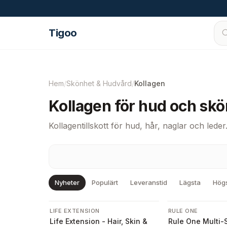
Hoppa till innehåll
Tigoo
Hem
/
Skönhet & Hudvård
/
Kollagen
Kollagen för hud och skön
Kollagentillskott för hud, hår, naglar och lede
Nyheter
Populärt
Leveranstid
Lägsta
Hög
-
14
%
LIFE EXTENSION
RULE ONE
Life Extension - Hair, Skin &
Rule One Multi-