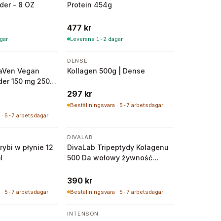
der - 8 OZ
Protein 454g
477 kr
gar
Leverans 1-2 dagar
DENSE
laVen Vegan
Kollagen 500g | Dense
der 150 mg 250
297 kr
Beställningsvara · 5-7 arbetsdagar
 · 5-7 arbetsdagar
DIVALAB
rybi w płynie 12
DivaLab Tripeptydy Kolagenu
l
500 Da wołowy żywność
medyczna 30 porcji 153 g
390 kr
 · 5-7 arbetsdagar
Beställningsvara · 5-7 arbetsdagar
INTENSON