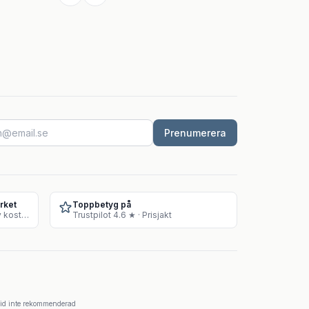
Prenumerera
rket
Toppbetyg på
Godkänt lager för försäljning av kosttillskott
Trustpilot 4.6 ★ · Prisjakt
krid inte rekommenderad