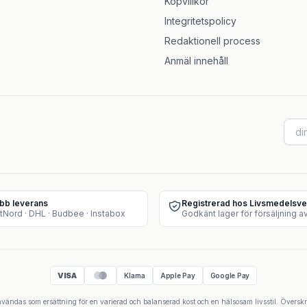
Köpvillkor
Integritetspolicy
Redaktionell process
Anmäl innehåll
bb leverans
Registrerad hos Livsmedelsve
tNord · DHL · Budbee · Instabox
VISA
Klarna
Apple Pay
Google Pay
 användas som ersättning för en varierad och balanserad kost och en hälsosam livsstil. Övers