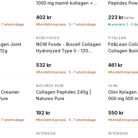
1000 mg marint kollagen +
Peptides Pow
vitamin C - 90 kapslar
402 kr
223 kr
247 kr
5-7 arbetsdagar
Beställningsvara · 5-7 arbetsdagar
Leverans 1-2 da
NOW FOODS
FIT&LEAN
gen Joint
NOW Foods - Biocell Collagen
Fit&Lean Col
312g
Hydrolyzed Type II - 120
Collagen Buil
Vcaps
mg pulver
532 kr
461 kr
Beställningsvara · 5-7 arbetsdagar
Beställningsvara
NATURES PURE
OLINI
 Creamer
Collagen Peptides 245g |
Olini Kolagen 
Pure
Natures Pure
000 mg 500 m
192 kr
550 kr
5-7 arbetsdagar
Beställningsvara · 5-7 arbetsdagar
Beställningsvara
INTENSON
INTENSON