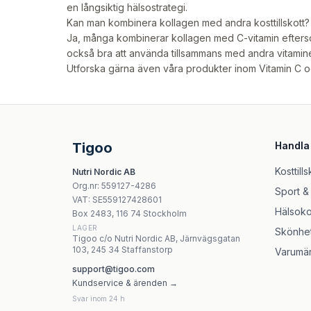
en långsiktig hälsostrategi.
Kan man kombinera kollagen med andra kosttillskott?
Ja, många kombinerar kollagen med C-vitamin eftersom
också bra att använda tillsammans med andra vitaminer
Utforska gärna även våra produkter inom
Vitamin C
o
Tigoo
Handla
Kosttills
Nutri Nordic AB
Org.nr
:
559127-4286
Sport &
VAT:
SE559127428601
Hälsoko
Box 2483, 116 74 Stockholm
LAGER
Skönhe
Tigoo c/o Nutri Nordic AB, Järnvägsgatan
103, 245 34 Staffanstorp
Varumä
support@tigoo.com
Kundservice & ärenden →
Svar inom 24 h