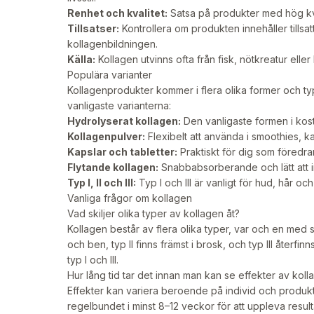
Renhet och kvalitet:
Satsa på produkter med hög kval
Tillsatser:
Kontrollera om produkten innehåller tillsat
kollagenbildningen.
Källa:
Kollagen utvinns ofta från fisk, nötkreatur eller 
Populära varianter
Kollagenprodukter kommer i flera olika former och ty
vanligaste varianterna:
Hydrolyserat kollagen:
Den vanligaste formen i kostt
Kollagenpulver:
Flexibelt att använda i smoothies, kaf
Kapslar och tabletter:
Praktiskt för dig som föredra
Flytande kollagen:
Snabbabsorberande och lätt att in
Typ I, II och III:
Typ I och III är vanligt för hud, hår och
Vanliga frågor om kollagen
Vad skiljer olika typer av kollagen åt?
Kollagen består av flera olika typer, var och en med
och ben, typ II finns främst i brosk, och typ III återf
typ I och III.
Hur lång tid tar det innan man kan se effekter av kolla
Effekter kan variera beroende på individ och prod
regelbundet i minst 8–12 veckor för att uppleva result