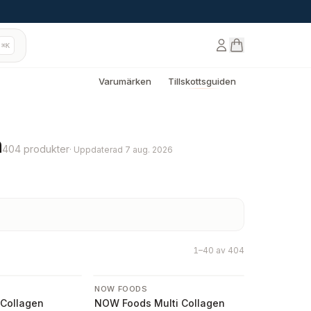
⌘K
Varumärken
Tillskottsguiden
n
404 produkter
·
Uppdaterad
7 aug. 2026
1–40 av 404
NOW FOODS
Collagen
NOW Foods Multi Collagen