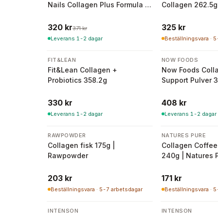
Nails Collagen Plus Formula -
Collagen 262.5g
120 tabletter
320 kr
325 kr
371 kr
Leverans 1-2 dagar
Beställningsvara · 
FIT&LEAN
NOW FOODS
Fit&Lean Collagen +
Now Foods Colla
Probiotics 358.2g
Support Pulver 
330 kr
408 kr
Leverans 1-2 dagar
Leverans 1-2 dagar
RAWPOWDER
NATURES PURE
Collagen fisk 175g |
Collagen Coffee
Rawpowder
240g | Natures 
203 kr
171 kr
Beställningsvara · 5-7 arbetsdagar
Beställningsvara · 
INTENSON
INTENSON