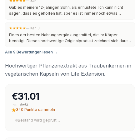
★★★★★
—
Sar
Gab es meinem 12-jährigen Sohn, als er hustete. Ich kann nicht
sagen, dass es geholfen hat, aber es ist immer noch etwas
Verlässliches. Kein Geschmack, kein Geruch, mittelgroße Größe.
Plastikflasche, gute Verarbeitung.
★★★★★
—
Kari J.
Eines der besten Nahrungsergänzungsmittel, die Ihr Körper
benötigt! Dieses hochwertige Originalprodukt zeichnet sich durch
seine ausgezeichneten Inhaltsstoffe, perfekte Dosierung und
Alle 9 Bewertungen lesen →
spürbare Vorteile aus. Der Geschmack ist im Vergleich zu anderen
Ergänzungen gut, und die Größe ist ideal für den täglichen
Gebrauch. Alle iHerb-Produkte sind 100 % authentisch – ich
Hochwertiger Pflanzenextrakt aus Traubenkernen in
vertraue ihnen persönlich und erz
vegetarischen Kapseln von Life Extension.
€31.01
Inkl. MwSt.
340 Punkte sammeln
Bestand wird geprüft…