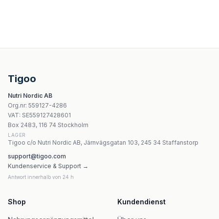
Swanson - Quercetin, 475mg High Potency - 60 Vcaps
Swanson Nattokinase 2000 FU - 30 kapslar
NOW Foods - Quercetin 500mg - 100 kapslar
Life Extension Optimized Cran-Max 250 mg - 60 vegetabil
Tigoo
NOW Foods Grape Seed Standardized Extract 100mg 10
Nutri Nordic AB
Swanson Citrus Bioflavonoid Complex 700 mg - 250 kap
Org.nr
:
559127-4286
Life Extension Liquid Vitamin D3 50 mcg
VAT:
SE559127428601
Life Extension Super Miraforte med standardiserade lign
Box 2483, 116 74 Stockholm
LAGER
Tigoo c/o Nutri Nordic AB, Järnvägsgatan 103, 245 34 Staffanstorp
support@tigoo.com
Kundenservice & Support →
Antwort innerhalb von 24 h
Shop
Kundendienst