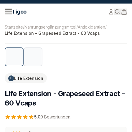
Zum Inhalt springen
Tigoo
©
2026
Nutri Nordic AB.
Alle Rechte vorbehalten.
tigoo
Startseite
/
Nahrungsergänzungsmittel
/
Antioxidantien
/
Life Extension - Grapeseed Extract - 60 Vcaps
Life Extension
L
Life Extension - Grapeseed Extract -
60 Vcaps
5.0
9
Bewertungen