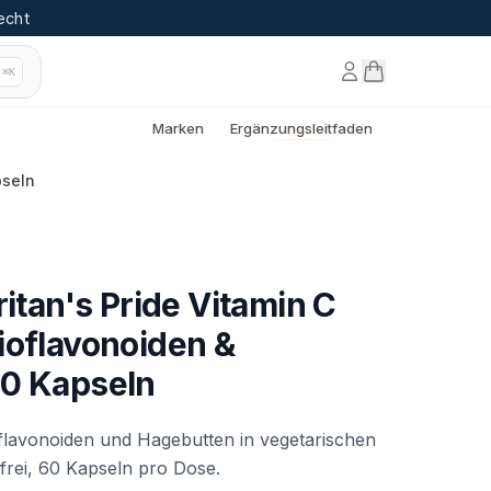
echt
⌘K
Marken
Ergänzungsleitfaden
pseln
ritan's Pride Vitamin C
ioflavonoiden &
60 Kapseln
flavonoiden und Hagebutten in vegetarischen
frei, 60 Kapseln pro Dose.