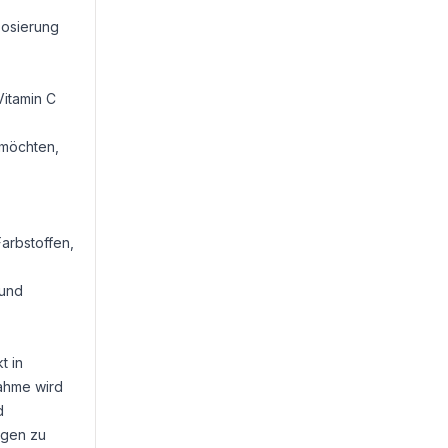
Dosierung
itamin C
 möchten,
arbstoffen,
 und
t in
ahme wird
d
ngen zu