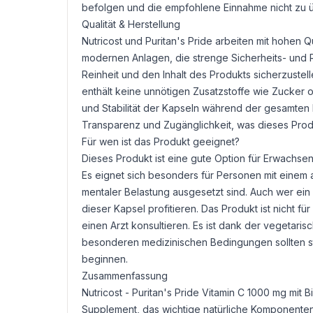
befolgen und die empfohlene Einnahme nicht zu ü
Qualität & Herstellung
Nutricost und Puritan's Pride arbeiten mit hohen Q
modernen Anlagen, die strenge Sicherheits- und Re
Reinheit und den Inhalt des Produkts sicherzustel
enthält keine unnötigen Zusatzstoffe wie Zucker od
und Stabilität der Kapseln während der gesamten H
Transparenz und Zugänglichkeit, was dieses Produ
Für wen ist das Produkt geeignet?
Dieses Produkt ist eine gute Option für Erwachse
Es eignet sich besonders für Personen mit einem a
mentaler Belastung ausgesetzt sind. Auch wer ein
dieser Kapsel profitieren. Das Produkt ist nicht 
einen Arzt konsultieren. Es ist dank der vegetari
besonderen medizinischen Bedingungen sollten st
beginnen.
Zusammenfassung
Nutricost - Puritan's Pride Vitamin C 1000 mg mi
Supplement, das wichtige natürliche Komponenten 