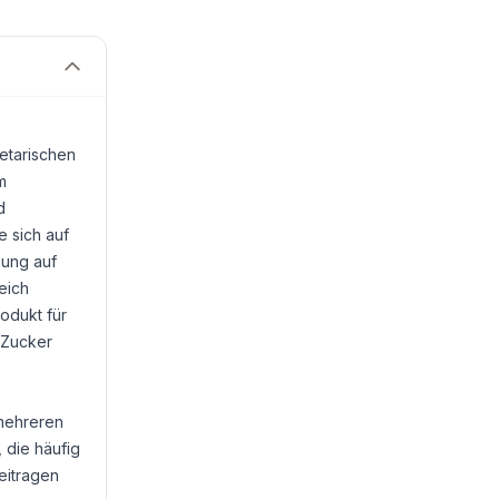
etarischen
m
d
 sich auf
hung auf
reich
odukt für
 Zucker
 mehreren
 die häufig
eitragen