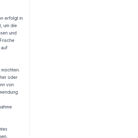
n erfolgt in
t, um die
üssen und
 Frische
 auf
n möchten.
cher oder
ann von
Anwendung
nnahme
htes
hen,