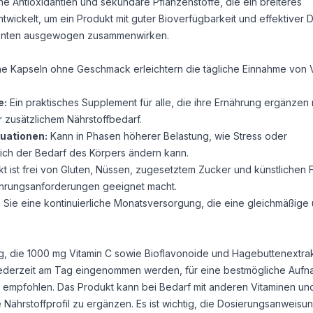
che Antioxidantien und sekundäre Pflanzenstoffe, die ein breiteres
ntwickelt, um ein Produkt mit guter Bioverfügbarkeit und effektiver 
nenten ausgewogen zusammenwirken.
e Kapseln ohne Geschmack erleichtern die tägliche Einnahme von V
e:
Ein praktisches Supplement für alle, die ihre Ernährung ergänzen
r zusätzlichem Nährstoffbedarf.
tuationen:
Kann in Phasen höherer Belastung, wie Stress oder
ch der Bedarf des Körpers ändern kann.
 ist frei von Gluten, Nüssen, zugesetztem Zucker und künstlichen F
rnährungsanforderungen geeignet macht.
 Sie eine kontinuierliche Monatsversorgung, die eine gleichmäßige
g, die 1000 mg Vitamin C sowie Bioflavonoide und Hagebuttenextrak
jederzeit am Tag eingenommen werden, für eine bestmögliche Aufn
 empfohlen. Das Produkt kann bei Bedarf mit anderen Vitaminen un
 Nährstoffprofil zu ergänzen. Es ist wichtig, die Dosierungsanweisu