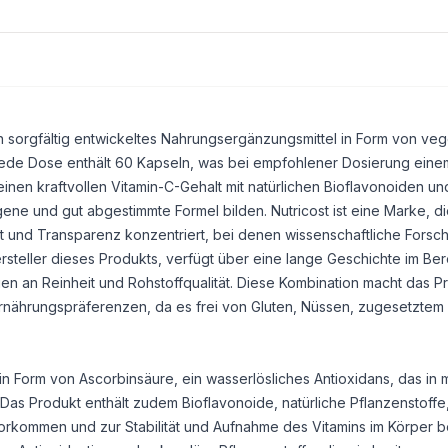
n sorgfältig entwickeltes Nahrungsergänzungsmittel in Form von veg
 Jede Dose enthält 60 Kapseln, was bei empfohlener Dosierung eine
inen kraftvollen Vitamin-C-Gehalt mit natürlichen Bioflavonoiden un
 und gut abgestimmte Formel bilden. Nutricost ist eine Marke, die
ät und Transparenz konzentriert, bei denen wissenschaftliche Forsc
 Hersteller dieses Produkts, verfügt über eine lange Geschichte im Be
n an Reinheit und Rohstoffqualität. Diese Kombination macht das Pr
Ernährungspräferenzen, da es frei von
Gluten
, Nüssen, zugesetztem
 in Form von Ascorbinsäure, ein wasserlösliches Antioxidans, das in
 Das Produkt enthält zudem Bioflavonoide, natürliche Pflanzenstoffe,
orkommen und zur Stabilität und Aufnahme des Vitamins im Körper b