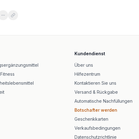
erola 60 kapslar
Bioflavonoids - 100 kapslar
Kundendienst
min C 90 kapslar
pslar
sergänzungsmittel
Über uns
iga Fruktgodis
 Fitness
Hilfezentrum
eitslebensmittel
Kontaktieren Sie uns
it
Versand & Rückgabe
Automatische Nachfüllungen
Botschafter werden
Geschenkkarten
Verkaufsbedingungen
Datenschutzrichtlinie