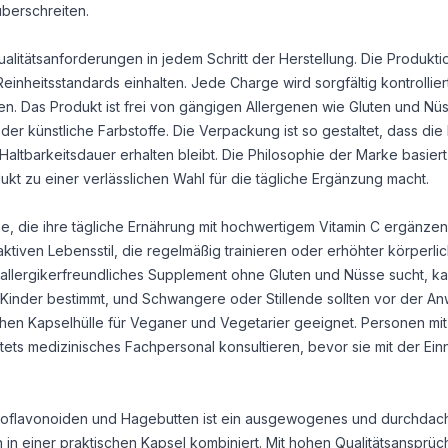
berschreiten.
ualitätsanforderungen in jedem Schritt der Herstellung. Die Produktio
inheitsstandards einhalten. Jede Charge wird sorgfältig kontrollier
len. Das Produkt ist frei von gängigen Allergenen wie Gluten und N
er künstliche Farbstoffe. Die Verpackung ist so gestaltet, dass die
altbarkeitsdauer erhalten bleibt. Die Philosophie der Marke basiert
kt zu einer verlässlichen Wahl für die tägliche Ergänzung macht.
ne, die ihre tägliche Ernährung mit hochwertigem Vitamin C ergänze
ktiven Lebensstil, die regelmäßig trainieren oder erhöhter körperli
 allergikerfreundliches Supplement ohne Gluten und Nüsse sucht, k
für Kinder bestimmt, und Schwangere oder Stillende sollten vor der 
schen Kapselhülle für Veganer und Vegetarier geeignet. Personen mit
ets medizinisches Fachpersonal konsultieren, bevor sie mit der Ei
t Bioflavonoiden und Hagebutten ist ein ausgewogenes und durchdac
in einer praktischen Kapsel kombiniert. Mit hohen Qualitätsansprüc