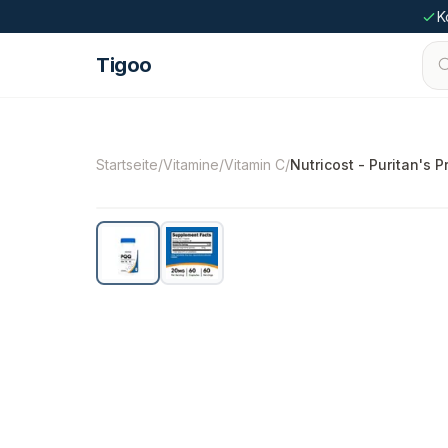
Zum Inhalt springen
K
Tigoo
©
2026
Nutri Nordic AB.
Alle Rechte vorbehal
Startseite
/
Vitamine
/
Vitamin C
/
Nutricost - Puritan's 