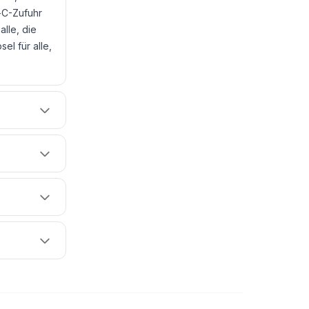
n-C-Zufuhr
lle, die
l für alle,