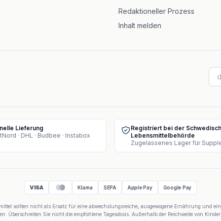
Redaktioneller Prozess
Inhalt melden
nelle Lieferung
Registriert bei der Schwedisc
tNord · DHL · Budbee · Instabox
Lebensmittelbehörde
VISA
Klarna
SEPA
Apple Pay
Google Pay
tel sollten nicht als Ersatz für eine abwechslungsreiche, ausgewogene Ernährung und ei
n. Überschreiten Sie nicht die empfohlene Tagesdosis. Außerhalb der Reichweite von Kind