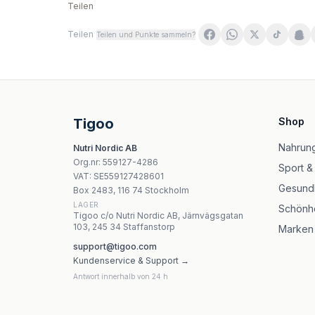
Teilen
Teilen
Teilen und Punkte sammeln?
WegaFarm Witamina C SR+ bioflawonoidy i ac
EkaMedica Sok z aceroli 1l
Ekototu - 100ml - Flytande Vitamin C
Nature's Way - Extra Strength Vitamin C With 
Tigoo
Shop
Nature'S Truth Tranbärskoncentrat Plus Vita
Kräuterhaus Sanct Bernhard Acerola - 300 ka
Nahrung
Nutri Nordic AB
Natural Factors Vitamin C 500mg 100% Naturl
Org.nr
:
559127-4286
Sport &
Nutricost Pregnenolone 30mg - 120 kapslar
VAT:
SE559127428601
Gesundh
Box 2483, 116 74 Stockholm
LAGER
Schönhe
Tigoo c/o Nutri Nordic AB, Järnvägsgatan
103, 245 34 Staffanstorp
Marken
support@tigoo.com
Kundenservice & Support →
Antwort innerhalb von 24 h