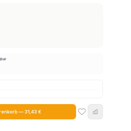
gbar
renkorb — 31,43 €