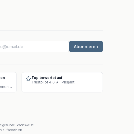
Abonnieren
hen
Top bewertet auf
Trustpilot 4.6 ★ · Prisjakt
Zugelassenes Lager für Supplement-Verkauf
ne gesunde Lebensweise
ern aufbewahren.