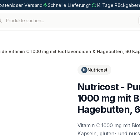
ostenloser Versand
Schnelle Lieferung*
14 Tage Rückgaber
Produkte suchen...
ten.
tigoo.com
Pride Vitamin C 1000 mg mit Bioflavonoiden & Hagebutten, 60 Ka
Nutricost
N
Nutricost - Pu
1000 mg mit B
Hagebutten, 
Vitamin C 1000 mg mit Bio
Kapseln, gluten- und nuss