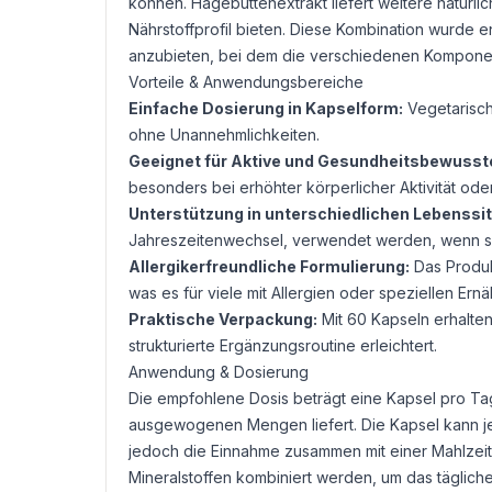
können. Hagebuttenextrakt liefert weitere natürli
Nährstoffprofil bieten. Diese Kombination wurde e
anzubieten, bei dem die verschiedenen Kompo
Vorteile & Anwendungsbereiche
Einfache Dosierung in Kapselform:
Vegetarisch
ohne Unannehmlichkeiten.
Geeignet für Aktive und Gesundheitsbewusst
besonders bei erhöhter körperlicher Aktivität ode
Unterstützung in unterschiedlichen Lebenssi
Jahreszeitenwechsel, verwendet werden, wenn si
Allergikerfreundliche Formulierung:
Das Produkt
was es für viele mit Allergien oder speziellen E
Praktische Verpackung:
Mit 60 Kapseln erhalten
strukturierte Ergänzungsroutine erleichtert.
Anwendung & Dosierung
Die empfohlene Dosis beträgt eine Kapsel pro Ta
ausgewogenen Mengen liefert. Die Kapsel kann 
jedoch die Einnahme zusammen mit einer Mahlzeit
Mineralstoffen kombiniert werden, um das tägliche