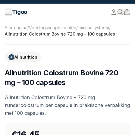
Ga naar inhoud
Tigoo
©
2026
Nutri Nordic AB.
Alle rechten voorbehouden.
ti
Startpagina
/
Voedingssupplementen
/
Immuunsysteem
/
Allnutrition Colostrum Bovine 720 mg – 100 capsules
Allnutrition
A
Allnutrition Colostrum Bovine 720
mg – 100 capsules
Allnutrition Colostrum Bovine – 720 mg
rundercolostrum per capsule in praktische verpakking
met 100 capsules.
€16.45