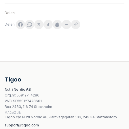
Delen
Delen
Doctor Life Thymu-Glucan hydrolizat grasicy, betagluka
Enzymedica Immune Defense™ Extra Strength - 90 kapsl
Flos - My Immunity Blend - 100g
LABS 212 Hepa Spectrum Liver Support – 30 kapslar
Tigoo
Aura Herbals - Heart Support - 60 kapslar
Nutri Nordic AB
Aura Herbals Garlic Immuno+ 30 kapslar - 30 dagars fö
Org.nr
:
559127-4286
Aura Herbals Cissus Immuno+ 600 mg – 60 veganska ka
VAT:
SE559127428601
NOW Foods Propolis 1500 5:1 Extrakt - 100 Vcaps
Box 2483, 116 74 Stockholm
MAGAZIJN
Tigoo c/o Nutri Nordic AB, Järnvägsgatan 103, 245 34 Staffanstorp
support@tigoo.com