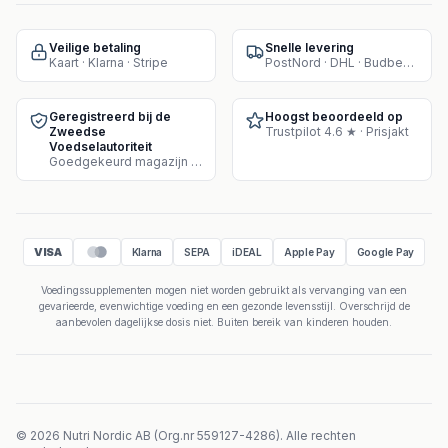
Veilige betaling
Snelle levering
Kaart · Klarna · Stripe
PostNord · DHL · Budbee · Instabox
Geregistreerd bij de
Hoogst beoordeeld op
Zweedse
Trustpilot 4.6 ★ · Prisjakt
Voedselautoriteit
Goedgekeurd magazijn voor supplementenverkoop
VISA
Klarna
SEPA
iDEAL
Apple Pay
Google Pay
Voedingssupplementen mogen niet worden gebruikt als vervanging van een
gevarieerde, evenwichtige voeding en een gezonde levensstijl. Overschrijd de
aanbevolen dagelijkse dosis niet. Buiten bereik van kinderen houden.
©
2026
Nutri Nordic AB
(
Org.nr
559127-4286
).
Alle rechten