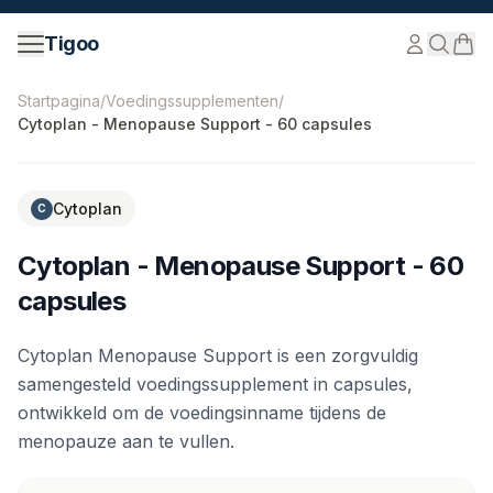
Ga naar inhoud
Tigoo
©
2026
Nutri Nordic AB.
Alle rechten voorbehouden.
ti
Startpagina
/
Voedingssupplementen
/
Cytoplan - Menopause Support - 60 capsules
Cytoplan
C
Cytoplan - Menopause Support - 60
capsules
Cytoplan Menopause Support is een zorgvuldig
samengesteld voedingssupplement in capsules,
ontwikkeld om de voedingsinname tijdens de
menopauze aan te vullen.