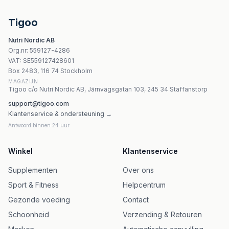
Olimp Sport Nutrition Endugen 60 kapslar
Revive Glucose 180 Vcaps
Tigoo
Dr. Enzmann Mse Mitospermidine – 90 kapslar
Nutri Nordic AB
Eaas Clear Cola – 420g kolsyrat pulver
Org.nr
:
559127-4286
Nature'S Way Alfa-Max 100 Vcaps
VAT:
SE559127428601
Cytoplan Women's Biotic 60 veganska kapslar
Box 2483, 116 74 Stockholm
MAGAZIJN
Tigoo c/o Nutri Nordic AB, Järnvägsgatan 103, 245 34 Staffanstorp
support@tigoo.com
Klantenservice & ondersteuning →
Antwoord binnen 24 uur
Winkel
Klantenservice
Supplementen
Over ons
Sport & Fitness
Helpcentrum
Gezonde voeding
Contact
Schoonheid
Verzending & Retouren