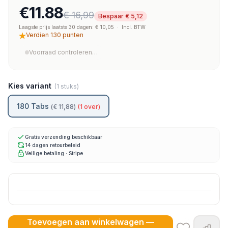
€11.88
€ 16,99
Bespaar € 5,12
Laagste prijs laatste 30 dagen: € 10,05
·
Incl. BTW
Verdien 130 punten
Voorraad controleren…
Kies variant
(1 stuks)
180 Tabs
(
€ 11,88
)
(1 over)
Gratis verzending beschikbaar
14 dagen retourbeleid
Veilige betaling · Stripe
Toevoegen aan winkelwagen —