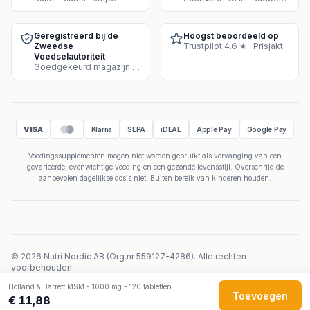
Geregistreerd bij de
Hoogst beoordeeld op
Zweedse
Trustpilot 4.6 ★ · Prisjakt
Voedselautoriteit
Goedgekeurd magazijn voor supplementenverkoop
VISA
Klarna
SEPA
iDEAL
Apple Pay
Google Pay
Voedingssupplementen mogen niet worden gebruikt als vervanging van een
gevarieerde, evenwichtige voeding en een gezonde levensstijl. Overschrijd de
aanbevolen dagelijkse dosis niet. Buiten bereik van kinderen houden.
©
2026
Nutri Nordic AB
(
Org.nr
559127-4286
).
Alle rechten
voorbehouden.
Powered by Velicoo ↗
Holland & Barrett MSM - 1000 mg - 120 tabletten
Toevoegen
€ 11,88