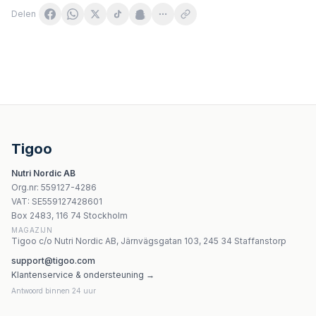
Delen
Singularis Superior MSM 500 mg 120 kapslar
Farm Vix - Farm-Vix - Djävulsklogelgel med vallört och
Pięć Przemian - MSM Organic Sulfur - 250g
Swanson MSM Methylsulfonylmethane 1000mg kapslar
Tigoo
NOW Foods MSM Healthy Skin Liposome Lotion 237ml
Nutri Nordic AB
Yango MSM - 100g Pulver
Org.nr
:
559127-4286
Dr. Mercola MSM Sulfur Complex 60 kapslar
VAT:
SE559127428601
Holland & Barrett Gentle Iron - 90 Vcaps
Box 2483, 116 74 Stockholm
MAGAZIJN
Tigoo c/o Nutri Nordic AB, Järnvägsgatan 103, 245 34 Staffanstorp
support@tigoo.com
Klantenservice & ondersteuning →
Antwoord binnen 24 uur