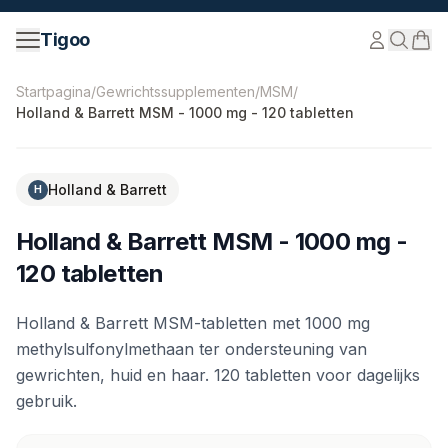
Ga naar inhoud
Tigoo
©
2026
Nutri Nordic AB.
Alle rechten voorbehouden.
ti
Startpagina
/
Gewrichtssupplementen
/
MSM
/
Holland & Barrett MSM - 1000 mg - 120 tabletten
-
30
%
Holland & Barrett
H
Holland & Barrett MSM - 1000 mg -
120 tabletten
Holland & Barrett MSM-tabletten met 1000 mg
methylsulfonylmethaan ter ondersteuning van
gewrichten, huid en haar. 120 tabletten voor dagelijks
gebruik.