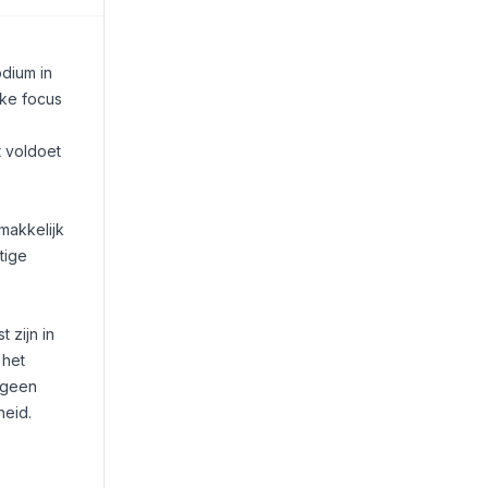
odium in
rke focus
 voldoet
makkelijk
tige
 zijn in
 het
 geen
heid.