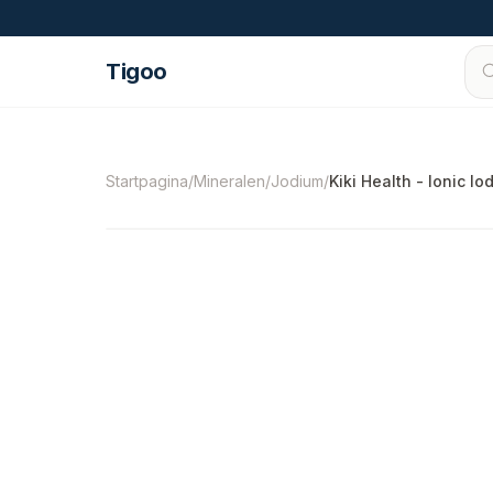
Ga naar inhoud
Tigoo
©
2026
Nutri Nordic AB.
Alle rechten voorbe
Startpagina
/
Mineralen
/
Jodium
/
Kiki Health - Ionic Io