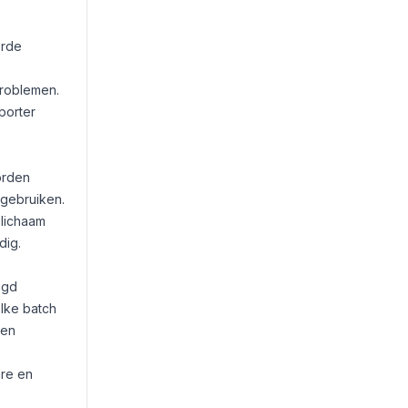
erde
problemen.
porter
orden
 gebruiken.
 lichaam
dig.
igd
Elke batch
 en
are en