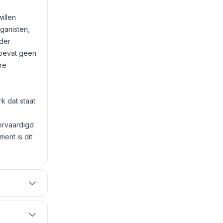
illen
eganisten,
der
 bevat geen
re
k dat staat
ervaardigd
ent is dit