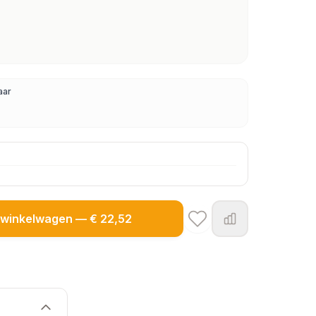
aar
winkelwagen — € 22,52