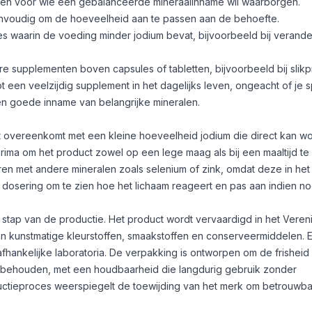
l en voor wie een gebalanceerde mineraalinname wil waarborgen.
envoudig om de hoeveelheid aan te passen aan de behoefte.
des waarin de voeding minder jodium bevat, bijvoorbeeld bij verand
re supplementen boven capsules of tabletten, bijvoorbeeld bij slik
een veelzijdig supplement in het dagelijks leven, ongeacht of je s
en goede inname van belangrijke mineralen.
t overeenkomt met een kleine hoeveelheid jodium die direct kan w
ima om het product zowel op een lege maag als bij een maaltijd te
eren met andere mineralen zoals selenium of
zink
, omdat deze in het
dosering om te zien hoe het lichaam reageert en pas aan indien no
ke stap van de productie. Het product wordt vervaardigd in het Veren
van kunstmatige kleurstoffen, smaakstoffen en conserveermiddelen. 
fhankelijke laboratoria. De verpakking is ontworpen om de frisheid
d te behouden, met een houdbaarheid die langdurig gebruik zonder
oductieproces weerspiegelt de toewijding van het merk om betrouwb