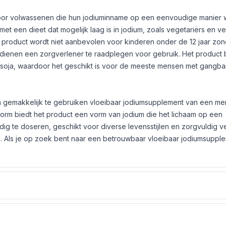
 voor volwassenen die hun jodiuminname op een eenvoudige manier w
et een dieet dat mogelijk laag is in jodium, zoals vegetariërs en v
product wordt niet aanbevolen voor kinderen onder de 12 jaar zon
ienen een zorgverlener te raadplegen voor gebruik. Het product
 soja, waardoor het geschikt is voor de meeste mensen met gangba
n gemakkelijk te gebruiken vloeibaar jodiumsupplement van een mer
 vorm biedt het product een vorm van jodium die het lichaam op een
g te doseren, geschikt voor diverse levensstijlen en zorgvuldig v
 Als je op zoek bent naar een betrouwbaar vloeibaar jodiumsupplem