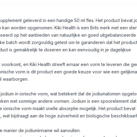
ssupplement geleverd in een handige 50 ml fles. Het product bevat j
m kan worden opgenomen. Kiki Health is een Brits merk met een ste
ebaseerd op het aanbieden van natuurlijke en goed uitgebalanceerde
e batch wordt zorgvuldig getest om te garanderen dat het product
duct is gemakkelijk te doseren en kan eenvoudig in je dagelijkse
r voorkomt, en Kiki Health streeft ernaar een vorm te leveren die ge
 ionische vorm is dit product een goede keuze voor wie een gelijkma
il waarborgen.
is jodium in ionische vorm, wat betekent dat de jodiumatomen opgelost
eken met sommige andere vormen. Jodium is een spoorelement dat
e ionische vorm maakt snelle absorptie mogelijk. Het product bevat
, wat bijdraagt aan de hoge zuiverheid en biologische beschikbaar
e manier de jodiuminname wil aanvullen.