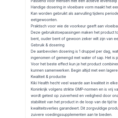
Passend voor mensen met een actieve levensstij
Handige dosering in vloeibare vorm maakt het e
Kan worden gebruikt als aanvulling tijdens perio
eetgewoonten.
Praktisch voor wie de voorkeur geeft aan vloeiba
Deze gebruikstoepassingen maken het product tot 
bent, ouder bent of gewoon zeker wilt zijn van e
Gebruik & dosering
De aanbevolen dosering is 1 druppel per dag, wa
ingenomen of gemengd met water of sap. Het is pr
Voor het beste effect kun je het product combin
kunnen samenwerken. Begin altijd met een lagere 
Kwaliteit & productie
Kiki Health hecht veel waarde aan kwaliteit in el
Koninkrijk volgens strikte GMP-normen en is vrij 
wordt getest op zuiverheid en veiligheid door ona
stabiliteit van het product in de loop van de tij
kwaliteitsverlies garandeert. Dit zorgvuldige pr
zuivere voedingssupplementen aan te bieden.