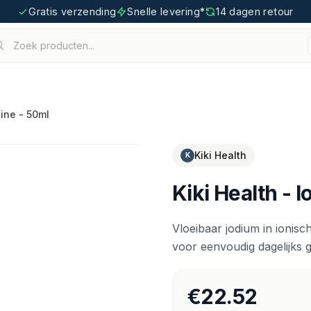
Gratis verzending
Snelle levering*
14 dagen retour
Zoek producten...
houden.
tigoo.com
dine - 50ml
Kiki Health
K
Kiki Health - I
Vloeibaar jodium in ionisc
voor eenvoudig dagelijks g
€22.52