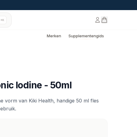
⌘K
Merken
Supplementengids
onic Iodine - 50ml
he vorm van Kiki Health, handige 50 ml fles
ebruik.