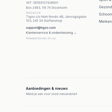
KIKI Health - Spermidine Wheatgerm Extract 
VAT:
SE559127428601
Gezond
Box 2483, 116 74 Stockholm
MAGAZIJN
Schoon
Tigoo c/o Nutri Nordic AB, Järnvägsgatan
103, 245 34 Staffanstorp
Merken
support@tigoo.com
Klantenservice & ondersteuning →
Antwoord binnen 24 uur
Aanbiedingen & nieuws
Meld je aan voor onze nieuwsbrief.