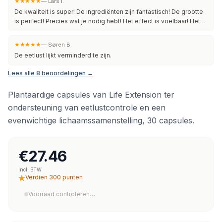
★★★★★
—
Lars I.
De kwaliteit is super! De ingrediënten zijn fantastisch! De grootte
is perfect! Precies wat je nodig hebt! Het effect is voelbaar! Het
product is perfect, ongelooflijk goed verpakt, het effect is zeker
aanwezig! Ik ga meer bestellen! Werd net zo snel geleverd.
★★★★★
—
Søren B.
De eetlust lijkt verminderd te zijn.
Lees alle 8 beoordelingen →
Plantaardige capsules van Life Extension ter
ondersteuning van eetlustcontrole en een
evenwichtige lichaamssamenstelling, 30 capsules.
€27.46
Incl. BTW
Verdien 300 punten
Voorraad controleren…