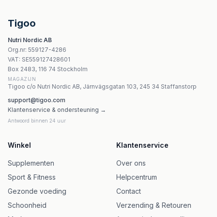
AURIX Aurix kroppsdroppar 35 ml
Yango Aquabalance - 90 kapslar
Tigoo
Now Foods Pets Pet Allergy - 75 tuggtabletter
Nutri Nordic AB
Dr. Enzmann MSE - Alpha Neuromit 200mg - 30 kapslar
Org.nr
:
559127-4286
Tierlieb Sjögräsmjöl för Hundar och Katter - 300g
VAT:
SE559127428601
Nanosupps Cheese - 40g Ostsmakspulver
Box 2483, 116 74 Stockholm
MAGAZIJN
Tigoo c/o Nutri Nordic AB, Järnvägsgatan 103, 245 34 Staffanstorp
support@tigoo.com
Klantenservice & ondersteuning →
Antwoord binnen 24 uur
Winkel
Klantenservice
Supplementen
Over ons
Sport & Fitness
Helpcentrum
Gezonde voeding
Contact
Schoonheid
Verzending & Retouren