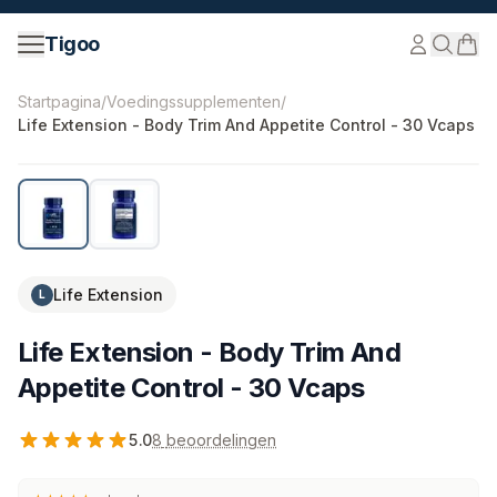
Ga naar inhoud
Tigoo
©
2026
Nutri Nordic AB.
Alle rechten voorbehouden.
ti
Startpagina
/
Voedingssupplementen
/
Life Extension - Body Trim And Appetite Control - 30 Vcaps
Life Extension
L
Life Extension - Body Trim And
Appetite Control - 30 Vcaps
5.0
8
beoordelingen