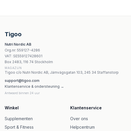
7Nutrition - Glutamine Max 1000mg - 120 kapslar
Scitec Nutrition - Mega Glutamine 1000 mg kapslar
Weider - Premium L-Glutamine - 400g
Ostrovit L-Theanine + L-Tyrosine 90 kapslar
Tigoo
Nutriversum L-Glutamin 500g - Rent aminosyrapulver
Nutri Nordic AB
Revive - Gi Plus - 165g
Org.nr
:
559127-4286
Revive Multivitamin 150 vegetariska kapslar
VAT:
SE559127428601
Revive - Liver - 120 Vcaps
Box 2483, 116 74 Stockholm
MAGAZIJN
Tigoo c/o Nutri Nordic AB, Järnvägsgatan 103, 245 34 Staffanstorp
support@tigoo.com
Klantenservice & ondersteuning →
Antwoord binnen 24 uur
Winkel
Klantenservice
Supplementen
Over ons
Sport & Fitness
Helpcentrum