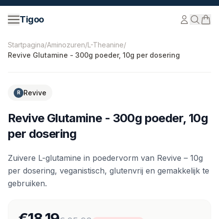
Ga naar inhoud
Tigoo
©
2026
Nutri Nordic AB.
Alle rechten voorbehouden.
ti
Startpagina
/
Aminozuren
/
L-Theanine
/
Revive Glutamine - 300g poeder, 10g per dosering
-
30
%
Revive
R
Revive Glutamine - 300g poeder, 10g
per dosering
Zuivere L-glutamine in poedervorm van Revive – 10g
per dosering, veganistisch, glutenvrij en gemakkelijk te
gebruiken.
€18.19