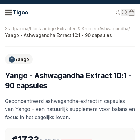
Ga naar inhoud
Tigoo
©
2026
Nutri Nordic AB.
Alle rechten voorbehouden.
ti
Startpagina
/
Plantaardige Extracten & Kruiden
/
Ashwagandha
/
Yango - Ashwagandha Extract 10:1 - 90 capsules
-
22
%
Yango
Y
Yango - Ashwagandha Extract 10:1 -
90 capsules
Geconcentreerd ashwagandha-extract in capsules
van Yango – een natuurlijk supplement voor balans en
focus in het dagelijks leven.
€17.33