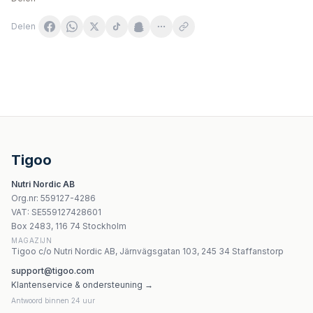
Delen
Intenson Ashwagandha 10 mg witanolidów 60 tabletter
Myvita - Organic Ashwagandha KSM-66 (Standardiserad 
I Love Herbs Relax Gold Drops 50ml
Aura Herbals - My Peace Without Stress With Ashwagan
Tigoo
Aura Herbals - Adaptogens - 50ml
Nutri Nordic AB
Scitec Nutrition - Ashwagandha - 60 kapslar
Org.nr
:
559127-4286
YANGO Witamina B6 (P-5-P) (90 kaps.)
VAT:
SE559127428601
YANGO Siarczan glukozaminy (90 kaps.)
Box 2483, 116 74 Stockholm
MAGAZIJN
Tigoo c/o Nutri Nordic AB, Järnvägsgatan 103, 245 34 Staffanstorp
support@tigoo.com
Klantenservice & ondersteuning →
Antwoord binnen 24 uur