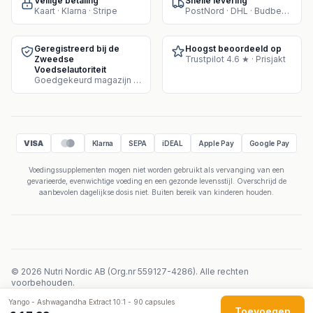
Veilige betaling
Snelle levering
Kaart · Klarna · Stripe
PostNord · DHL · Budbee · Instabox
Geregistreerd bij de
Hoogst beoordeeld op
Zweedse
Trustpilot 4.6 ★ · Prisjakt
Voedselautoriteit
Goedgekeurd magazijn voor supplementenverkoop
VISA
Klarna
SEPA
iDEAL
Apple Pay
Google Pay
Voedingssupplementen mogen niet worden gebruikt als vervanging van een
gevarieerde, evenwichtige voeding en een gezonde levensstijl. Overschrijd de
aanbevolen dagelijkse dosis niet. Buiten bereik van kinderen houden.
©
2026
Nutri Nordic AB
(
Org.nr
559127-4286
).
Alle rechten
voorbehouden.
Powered by Velicoo ↗
Yango - Ashwagandha Extract 10:1 - 90 capsules
Toevoegen