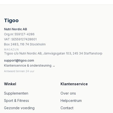
UNS Berberyna Rebersa + Bioperine 60 vege kapsułek
Nami - Mumio Ashwagandha - 60 Vege Caps
Flos - Eyebright Leaf - 50g
Dary Natury - Marzanka Herb - 25g
Tigoo
Gorvita - Pine Oil In Gel - 100ml
Nutri Nordic AB
Yango Multivitamin For Children 30ml
Org.nr
:
559127-4286
Yango Rödklöver-extrakt 120 kapslar 8% isoflavoner
VAT:
SE559127428601
Yango Motherwort Extract - 320 mg, 90 vegetariska kap
Box 2483, 116 74 Stockholm
MAGAZIJN
Tigoo c/o Nutri Nordic AB, Järnvägsgatan 103, 245 34 Staffanstorp
support@tigoo.com
Klantenservice & ondersteuning →
Antwoord binnen 24 uur
Winkel
Klantenservice
Supplementen
Over ons
Sport & Fitness
Helpcentrum
Gezonde voeding
Contact