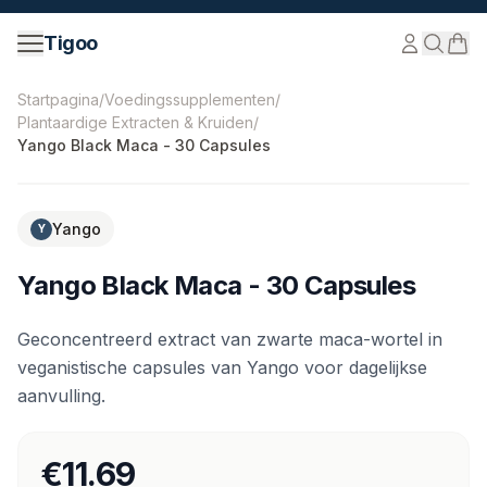
Ga naar inhoud
Tigoo
©
2026
Nutri Nordic AB.
Alle rechten voorbehouden.
ti
Startpagina
/
Voedingssupplementen
/
Plantaardige Extracten & Kruiden
/
Yango Black Maca - 30 Capsules
Yango
Y
Yango Black Maca - 30 Capsules
Geconcentreerd extract van zwarte maca-wortel in
veganistische capsules van Yango voor dagelijkse
aanvulling.
€11.69