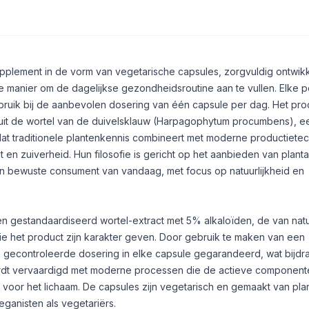
upplement in de vorm van vegetarische capsules, zorgvuldig ontwik
e manier om de dagelijkse gezondheidsroutine aan te vullen. Elke p
uik bij de aanbevolen dosering van één capsule per dag. Het prod
t de wortel van de duivelsklauw (Harpagophytum procumbens), ee
dat traditionele plantenkennis combineert met moderne productiete
t en zuiverheid. Hun filosofie is gericht op het aanbieden van plant
n bewuste consument van vandaag, met focus op natuurlijkheid en
een gestandaardiseerd wortel-extract met 5% alkaloïden, de van nat
ie het product zijn karakter geven. Door gebruik te maken van een
 gecontroleerde dosering in elke capsule gegarandeerd, wat bijdr
ordt vervaardigd met moderne processen die de actieve component
or het lichaam. De capsules zijn vegetarisch en gemaakt van pla
eganisten als vegetariërs.