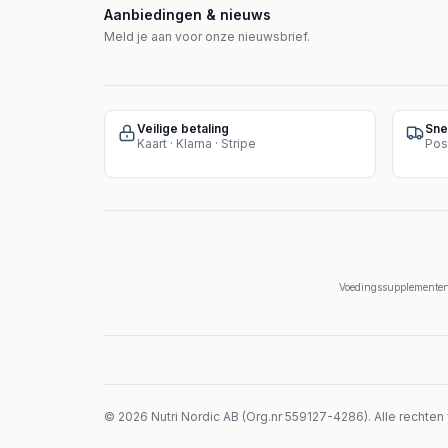
Aanbiedingen & nieuws
Meld je aan voor onze nieuwsbrief.
Veilige betaling
Sne
Kaart · Klarna · Stripe
Pos
Voedingssupplementen 
©
2026
Nutri Nordic AB
(
Org.nr
559127-4286
).
Alle rechte