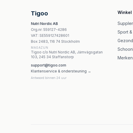
Flos - Eyebright Leaf - 50g
Dary Natury - Marzanka Herb - 25g
Tigoo
Winkel
Gorvita - Pine Oil In Gel - 100ml
Yango Multivitamin For Children 30ml
Supple
Nutri Nordic AB
Yango Rödklöver-extrakt 120 kapslar 8% isof
Org.nr
:
559127-4286
Sport &
Yango Motherwort Extract - 320 mg, 90 veget
VAT:
SE559127428601
Gezond
Box 2483, 116 74 Stockholm
MAGAZIJN
Schoon
Tigoo c/o Nutri Nordic AB, Järnvägsgatan
103, 245 34 Staffanstorp
Merken
support@tigoo.com
Klantenservice & ondersteuning →
Antwoord binnen 24 uur