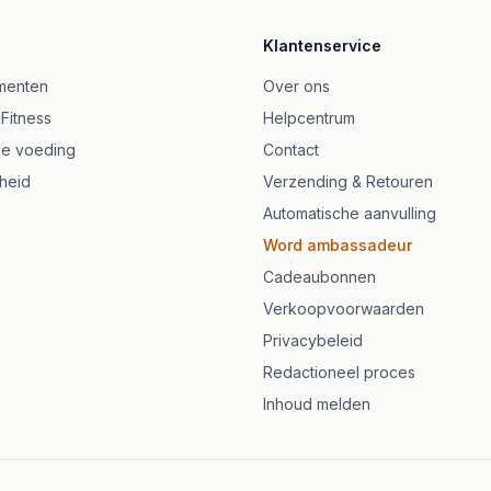
Klantenservice
menten
Over ons
lavoner
 Fitness
Helpcentrum
ariska kapslar
e voeding
Contact
heid
Verzending & Retouren
Automatische aanvulling
Word ambassadeur
Cadeaubonnen
Verkoopvoorwaarden
Privacybeleid
Redactioneel proces
Inhoud melden