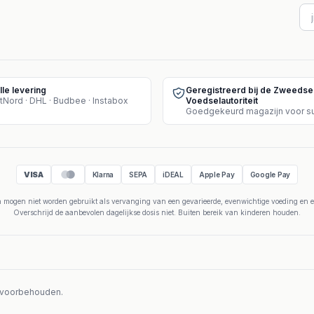
lle levering
Geregistreerd bij de Zweedse
tNord · DHL · Budbee · Instabox
Voedselautoriteit
VISA
Klarna
SEPA
iDEAL
Apple Pay
Google Pay
mogen niet worden gebruikt als vervanging van een gevarieerde, evenwichtige voeding en ee
Overschrijd de aanbevolen dagelijkse dosis niet. Buiten bereik van kinderen houden.
n voorbehouden.