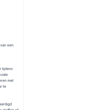
a
 van een
 tijdens
ciale
eren met
r te
aardigd
 stoffen of