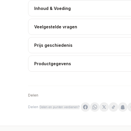
Inhoud & Voeding
Veelgestelde vragen
Prijs geschiedenis
Productgegevens
Delen
Delen
Delen en punten verdienen?
UNS Berberyna Rebersa + Bioperine 60 vege
Nami - Mumio Ashwagandha - 60 Vege Caps