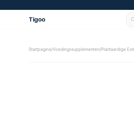
Ga naar inhoud
Tigoo
©
2026
Nutri Nordic AB.
Alle rechten voorbe
Startpagina
/
Voedingssupplementen
/
Plantaardige Ext
-
30
%