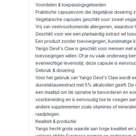
Voordelen & toepassingsgebieden
Praktische capsulevorm die dagelijkse dosering 
Vegetarische capsules geschikt voor zowel vegani
Vrij van veelvoorkomende allergenen, waardoor h
Geschikt voor wie een plantaardig extract wil toe
Een product zonder toevoegingen, kunstmatige k
Yango Devil's Claw is geschikt voor mensen met e
toevoegingen willen. Of je nu vaak onderweg bent
evenwichtige levensstijl, deze capsule is eenvoudi
Gebruik & dosering
Voor het gebruik van Yango Devil's Claw wordt 
duivelsklauwextract met 5% alkaloïden geeft. De 
een maaltijd om de opname te bevorderen en eve
voorbereiding en is eenvoudig toe te voegen aan
andere supplementen zoals vitamines of mineralen,
raadplegen.
Kwaliteit & productie
Yango hecht grote waarde aan hoge kwaliteit en v
volgens strikte Europese normen en ondergaan g