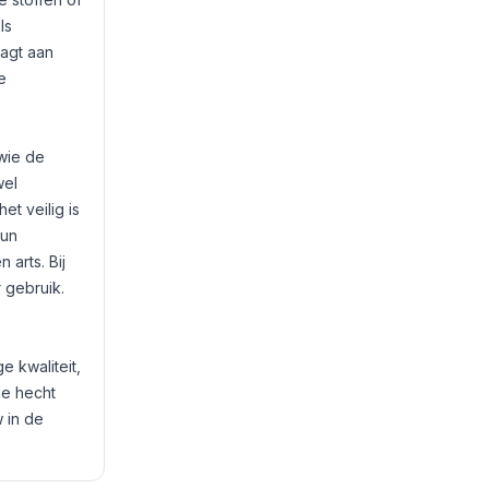
ls
aagt aan
e
wie de
wel
t veilig is
hun
arts. Bij
 gebruik.
e kwaliteit,
de hecht
 in de