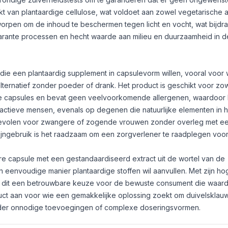
t van plantaardige cellulose, wat voldoet aan zowel vegetarische a
worpen om de inhoud te beschermen tegen licht en vocht, wat bijdr
arante processen en hecht waarde aan milieu en duurzaamheid in d
die een plantaardig supplement in capsulevorm willen, vooral voor 
ternatief zonder poeder of drank. Het product is geschikt voor zo
ge capsules en bevat geen veelvoorkomende allergenen, waardoor he
 actieve mensen, evenals op degenen die natuurlijke elementen in 
evolen voor zwangere of zogende vrouwen zonder overleg met een 
ngebruik is het raadzaam om een zorgverlener te raadplegen voor
re capsule met een gestandaardiseerd extract uit de wortel van de
 eenvoudige manier plantaardige stoffen wil aanvullen. Met zijn hog
is dit een betrouwbare keuze voor de bewuste consument die waar
duct aan voor wie een gemakkelijke oplossing zoekt om duivelsklauw
nder onnodige toevoegingen of complexe doseringsvormen.