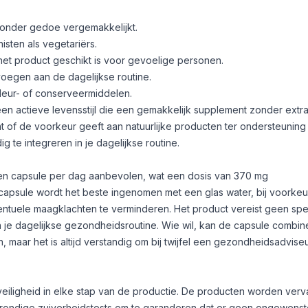
zonder gedoe vergemakkelijkt.
sten als vegetariërs.
et product geschikt is voor gevoelige personen.
voegen aan de dagelijkse routine.
leur- of conserveermiddelen.
en actieve levensstijl die een gemakkelijk supplement zonder extr
 of de voorkeur geeft aan natuurlijke producten ter ondersteuning
g te integreren in je dagelijkse routine.
een capsule per dag aanbevolen, wat een dosis van 370 mg
capsule wordt het beste ingenomen met een glas water, bij voorkeur
ntuele maagklachten te verminderen. Het product vereist geen spe
 je dagelijkse gezondheidsroutine. Wie wil, kan de capsule combin
 maar het is altijd verstandig om bij twijfel een gezondheidsadviseu
eiligheid in elke stap van de productie. De producten worden verv
rondige zuiverheidstests om te garanderen dat er geen ongewenste