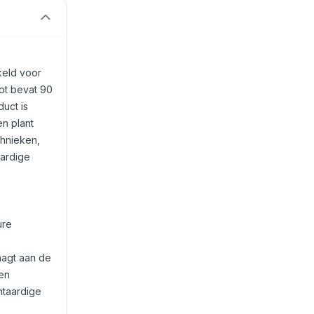
keld voor
ot bevat 90
uct is
n plant
chnieken,
aardige
ure
aagt aan de
en
ntaardige