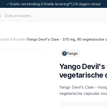
Gratis verzending
Snelle levering*
14 dagen retour
Zoek producten...
houden.
tigoo.com
racten & Kruiden
/
Yango Devil's Claw - 370 mg, 90 vegetarische 
Yango
Y
Yango Devil's
vegetarische 
Yango Devil's Claw – hoog
vegetarische capsules voo