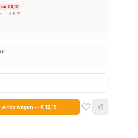
aar € 5,12
5
·
Incl. BTW
aar
winkelwagen — € 12,15