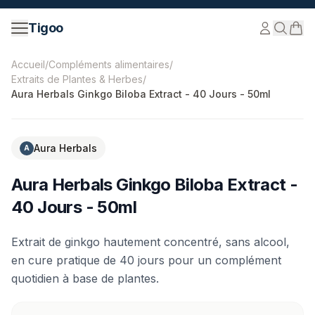
Passer au contenu
Tigoo
©
2026
Nutri Nordic AB.
Tous droits réservés.
tigoo.com
Accueil
/
Compléments alimentaires
/
Extraits de Plantes & Herbes
/
Aura Herbals Ginkgo Biloba Extract - 40 Jours - 50ml
-
20
%
Aura Herbals
A
Aura Herbals Ginkgo Biloba Extract -
40 Jours - 50ml
Extrait de ginkgo hautement concentré, sans alcool,
en cure pratique de 40 jours pour un complément
quotidien à base de plantes.