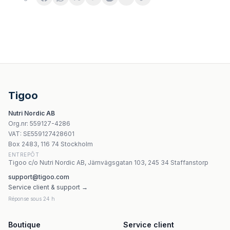
UNS Berberyna Rebersa + Bioperine 60 vege kapsułek
Nami - Mumio Ashwagandha - 60 Vege Caps
Flos - Eyebright Leaf - 50g
Dary Natury - Marzanka Herb - 25g
Tigoo
Gorvita - Pine Oil In Gel - 100ml
Nutri Nordic AB
Aura Herbals Mycodrop Shiitake 30 1 30 Beta Glukan 60
Org.nr
:
559127-4286
Aura Herbals - Milk Thistle (80% Silymarin - 90 kapslar)
VAT:
SE559127428601
Aura Herbals Ananas - 10 Sacheter
Box 2483, 116 74 Stockholm
ENTREPÔT
Tigoo c/o Nutri Nordic AB, Järnvägsgatan 103, 245 34 Staffanstorp
support@tigoo.com
Service client & support →
Réponse sous 24 h
Boutique
Service client