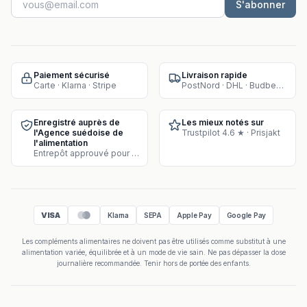
S'abonner
Paiement sécurisé
Livraison rapide
Carte · Klarna · Stripe
PostNord · DHL · Budbee · Instabox
Enregistré auprès de
Les mieux notés sur
l'Agence suédoise de
Trustpilot 4.6 ★ · Prisjakt
l'alimentation
Entrepôt approuvé pour la vente de compléments
VISA
Klarna
SEPA
Apple Pay
Google Pay
Les compléments alimentaires ne doivent pas être utilisés comme substitut à une
alimentation variée, équilibrée et à un mode de vie sain. Ne pas dépasser la dose
journalière recommandée. Tenir hors de portée des enfants.