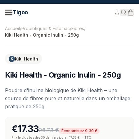
Passer au contenu
Tigoo
©
2026
Nutri Nordic AB.
Tous droits réservés.
tigoo.com
Accueil
/
Probiotiques & Estomac
/
Fibres
/
Kiki Health - Organic Inulin - 250g
-
35
%
Kiki Health
K
Kiki Health - Organic Inulin - 250g
Poudre d'inuline biologique de Kiki Health – une
source de fibres pure et naturelle dans un emballage
pratique de 250g.
€17.33
26,73 €
Économisez 9,39 €
Prix le plus bas des 30 derniers jours : 17,33 €
·
TTC