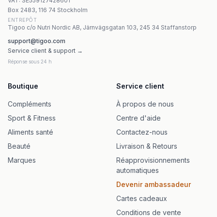
VAT:
SE559127428601
Hardcore Whey, Cookies & Cream - 2270g | Mutant
Box 2483, 116 74 Stockholm
ENTREPÔT
Tigoo c/o Nutri Nordic AB, Järnvägsgatan 103, 245 34 Staffanstorp
support@tigoo.com
Service client & support →
Réponse sous 24 h
Boutique
Service client
Compléments
À propos de nous
Sport & Fitness
Centre d'aide
Aliments santé
Contactez-nous
Beauté
Livraison & Retours
Marques
Réapprovisionnements
automatiques
Devenir ambassadeur
Cartes cadeaux
Conditions de vente