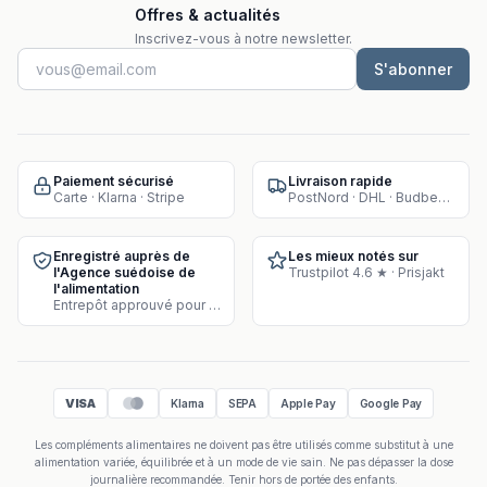
Offres & actualités
Inscrivez-vous à notre newsletter.
S'abonner
Paiement sécurisé
Livraison rapide
Carte · Klarna · Stripe
PostNord · DHL · Budbee · Instabox
Enregistré auprès de
Les mieux notés sur
l'Agence suédoise de
Trustpilot 4.6 ★ · Prisjakt
l'alimentation
Entrepôt approuvé pour la vente de compléments
VISA
Klarna
SEPA
Apple Pay
Google Pay
Les compléments alimentaires ne doivent pas être utilisés comme substitut à une
alimentation variée, équilibrée et à un mode de vie sain. Ne pas dépasser la dose
journalière recommandée. Tenir hors de portée des enfants.