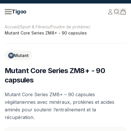
Passer au contenu
Tigoo
©
2026
Nutri Nordic AB.
Tous droits réservés.
tigoo.com
Accueil
/
Sport & Fitness
/
Poudre de protéine
/
Mutant Core Series ZM8+ - 90 capsules
Mutant
M
Mutant Core Series ZM8+ - 90
capsules
Mutant Core Series ZM8+ – 90 capsules
végétariennes avec minéraux, protéines et acides
aminés pour soutenir l’entraînement et la
récupération.