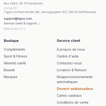
Nature's Way - Alive! Women'S Ultra Multivitamin - 60 ta
Box 2483, 116 74 Stockholm
ENTREPÔT
Tigoo c/o Nutri Nordic AB, Järnvägsgatan 103, 245 34 Staffanstorp
support@tigoo.com
Service client & support →
Réponse sous 24 h
Boutique
Service client
Compléments
À propos de nous
Sport & Fitness
Centre d'aide
Aliments santé
Contactez-nous
Beauté
Livraison & Retours
Marques
Réapprovisionnements
automatiques
Devenir ambassadeur
Cartes cadeaux
Conditions de vente