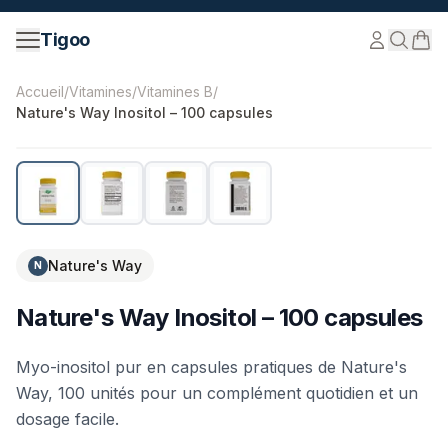
Passer au contenu
Tigoo
©
2026
Nutri Nordic AB.
Tous droits réservés.
tigoo.com
Accueil
/
Vitamines
/
Vitamines B
/
Nature's Way Inositol – 100 capsules
Nature's Way
N
Nature's Way Inositol – 100 capsules
Myo-inositol pur en capsules pratiques de Nature's
Way, 100 unités pour un complément quotidien et un
dosage facile.