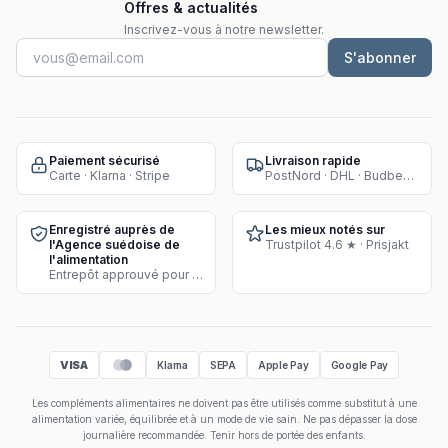
Offres & actualités
Inscrivez-vous à notre newsletter.
S'abonner
Paiement sécurisé
Livraison rapide
Carte · Klarna · Stripe
PostNord · DHL · Budbee · Instabox
Enregistré auprès de
Les mieux notés sur
l'Agence suédoise de
Trustpilot 4.6 ★ · Prisjakt
l'alimentation
Entrepôt approuvé pour la vente de compléments
VISA
Klarna
SEPA
Apple Pay
Google Pay
Les compléments alimentaires ne doivent pas être utilisés comme substitut à une
alimentation variée, équilibrée et à un mode de vie sain. Ne pas dépasser la dose
journalière recommandée. Tenir hors de portée des enfants.