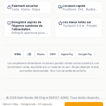
Paiement sécurisé
Livraison rapide
Carte · Klarna · Stripe
PostNord · DHL · Budbee · Instabox
Enregistré auprès de
Les mieux notés sur
l'Agence suédoise de
Trustpilot 4.6 ★ · Prisjakt
l'alimentation
Entrepôt approuvé pour la vente de compléments
VISA
Klarna
SEPA
Apple Pay
Google Pay
Les compléments alimentaires ne doivent pas être utilisés comme substitut à une
alimentation variée, équilibrée et à un mode de vie sain. Ne pas dépasser la dose
journalière recommandée. Tenir hors de portée des enfants.
©
2026
Nutri Nordic AB
(
Org.nr
559127-4286
).
Tous droits réservés.
Powered by Velicoo ↗
Nature's Way - Pomegranate - 60 capsules