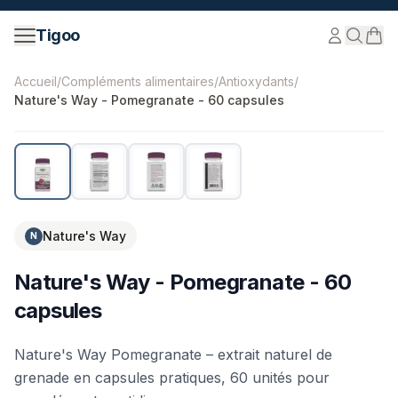
Passer au contenu
Tigoo
©
2026
Nutri Nordic AB.
Tous droits réservés.
tigoo.com
Accueil
/
Compléments alimentaires
/
Antioxydants
/
Nature's Way - Pomegranate - 60 capsules
Nature's Way
N
Nature's Way - Pomegranate - 60
capsules
Nature's Way Pomegranate – extrait naturel de
grenade en capsules pratiques, 60 unités pour