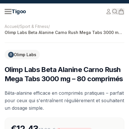
Passer au contenu
Tigoo
©
2026
Nutri Nordic AB.
Tous droits réservés.
tigoo.com
Accueil
/
Sport & Fitness
/
Olimp Labs Beta Alanine Carno Rush Mega Tabs 3000 mg –
80 comprimés
-
30
%
Olimp Labs
O
Olimp Labs Beta Alanine Carno Rush
Mega Tabs 3000 mg – 80 comprimés
Bêta-alanine efficace en comprimés pratiques – parfait
pour ceux qui s'entraînent régulièrement et souhaitent
un dosage simple.
€12.43