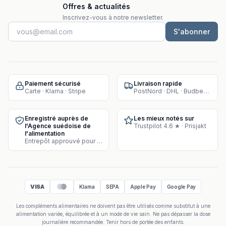
Offres & actualités
Inscrivez-vous à notre newsletter.
S'abonner
Paiement sécurisé
Livraison rapide
Carte · Klarna · Stripe
PostNord · DHL · Budbee · Instabox
Enregistré auprès de
Les mieux notés sur
l'Agence suédoise de
Trustpilot 4.6 ★ · Prisjakt
l'alimentation
Entrepôt approuvé pour la vente de compléments
VISA
Klarna
SEPA
Apple Pay
Google Pay
Les compléments alimentaires ne doivent pas être utilisés comme substitut à une
alimentation variée, équilibrée et à un mode de vie sain. Ne pas dépasser la dose
journalière recommandée. Tenir hors de portée des enfants.