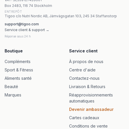
Olimp Chela - Mag B6 Forte Shot 25 ml körsbärssmak
Box 2483, 116 74 Stockholm
ENTREPÔT
Tigoo c/o Nutri Nordic AB, Järnvägsgatan 103, 245 34 Staffanstorp
support@tigoo.com
Service client & support →
Réponse sous 24 h
Boutique
Service client
Compléments
À propos de nous
Sport & Fitness
Centre d'aide
Aliments santé
Contactez-nous
Beauté
Livraison & Retours
Marques
Réapprovisionnements
automatiques
Devenir ambassadeur
Cartes cadeaux
Conditions de vente