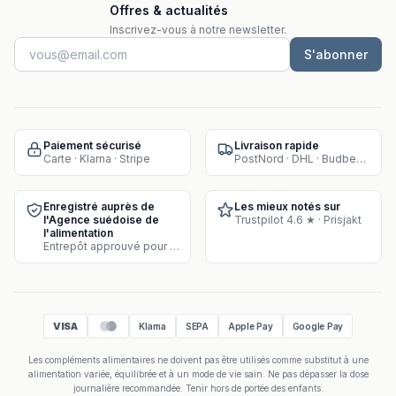
Offres & actualités
Inscrivez-vous à notre newsletter.
S'abonner
Paiement sécurisé
Livraison rapide
Carte · Klarna · Stripe
PostNord · DHL · Budbee · Instabox
Enregistré auprès de
Les mieux notés sur
l'Agence suédoise de
Trustpilot 4.6 ★ · Prisjakt
l'alimentation
Entrepôt approuvé pour la vente de compléments
VISA
Klarna
SEPA
Apple Pay
Google Pay
Les compléments alimentaires ne doivent pas être utilisés comme substitut à une
alimentation variée, équilibrée et à un mode de vie sain. Ne pas dépasser la dose
journalière recommandée. Tenir hors de portée des enfants.