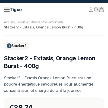
Passer au contenu
Tigoo
©
2026
Nutri Nordic AB.
Tous droits réservés.
tigoo.com
Accueil
/
Sport & Fitness
/
Pre-Workout
/
Stacker2 - Extasis, Orange Lemon Burst - 400g
Stacker2
S
Stacker2 - Extasis, Orange Lemon
Burst - 400g
Stacker2 - Extasis Orange Lemon Burst est une
poudre énergétique savoureuse pour augmenter
concentration et énergie durant la journée.
€38.74