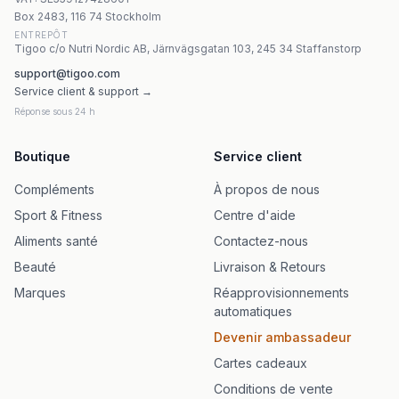
Octagon Pre Workout, Lemon Strike - 260g | Stacker2
Box 2483, 116 74 Stockholm
ENTREPÔT
Tigoo c/o Nutri Nordic AB, Järnvägsgatan 103, 245 34 Staffanstorp
support@tigoo.com
Service client & support →
Réponse sous 24 h
Boutique
Service client
Compléments
À propos de nous
Sport & Fitness
Centre d'aide
Aliments santé
Contactez-nous
Beauté
Livraison & Retours
Marques
Réapprovisionnements
automatiques
Devenir ambassadeur
Cartes cadeaux
Conditions de vente