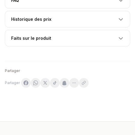
FAQ
Historique des prix
Faits sur le produit
Partager
Partager
UNS Berberyna Rebersa + Bioperine 60 vege kapsułek
Nami - Mumio Ashwagandha - 60 Vege Caps
Flos - Eyebright Leaf - 50g