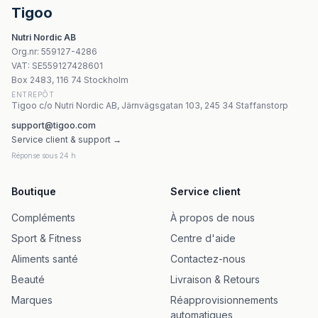
Dary Natury - Marzanka Herb - 25g
Tigoo
Gorvita - Pine Oil In Gel - 100ml
Nutri Nordic AB
Yango Multivitamin For Children 30ml
Org.nr
:
559127-4286
Yango Rödklöver-extrakt 120 kapslar 8% isoflavoner
VAT:
SE559127428601
Yango D3 + K2 - 90 kapslar
Box 2483, 116 74 Stockholm
ENTREPÔT
Tigoo c/o Nutri Nordic AB, Järnvägsgatan 103, 245 34 Staffanstorp
support@tigoo.com
Service client & support →
Réponse sous 24 h
Boutique
Service client
Compléments
À propos de nous
Sport & Fitness
Centre d'aide
Aliments santé
Contactez-nous
Beauté
Livraison & Retours
Marques
Réapprovisionnements
automatiques