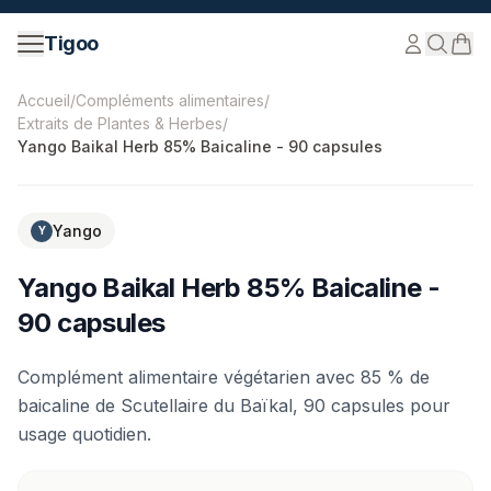
Passer au contenu
Tigoo
©
2026
Nutri Nordic AB.
Tous droits réservés.
tigoo.com
Accueil
/
Compléments alimentaires
/
Extraits de Plantes & Herbes
/
Yango Baikal Herb 85% Baicaline - 90 capsules
-
28
%
Yango
Y
Yango Baikal Herb 85% Baicaline -
90 capsules
Complément alimentaire végétarien avec 85 % de
baicaline de Scutellaire du Baïkal, 90 capsules pour
usage quotidien.