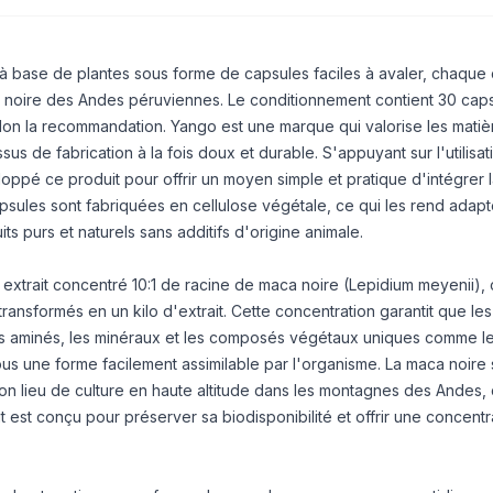
à base de plantes sous forme de capsules faciles à avaler, chaque
 noire des Andes péruviennes. Le conditionnement contient 30 caps
lon la recommandation. Yango est une marque qui valorise les matiè
us de fabrication à la fois doux et durable. S'appuyant sur l'utilisat
loppé ce produit pour offrir un moyen simple et pratique d'intégrer 
apsules sont fabriquées en cellulose végétale, ce qui les rend adap
s purs et naturels sans additifs d'origine animale.
 extrait concentré 10:1 de racine de maca noire (Lepidium meyenii), 
transformés en un kilo d'extrait. Cette concentration garantit que les
des aminés, les minéraux et les composés végétaux uniques comme l
ous une forme facilement assimilable par l'organisme. La maca noire
son lieu de culture en haute altitude dans les montagnes des Andes, 
t est conçu pour préserver sa biodisponibilité et offrir une concentr