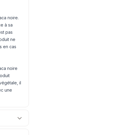
aca noire.
ce à sa
est pas
oduit ne
is en cas
aca noire
oduit
égétale, il
ec une