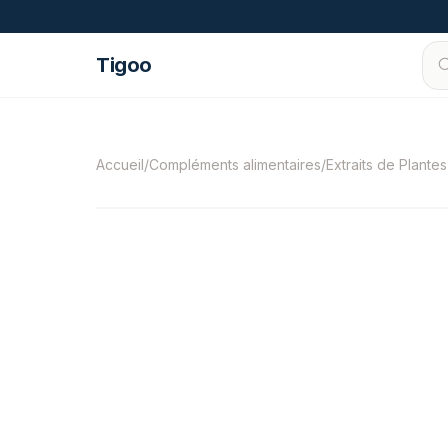
Passer au contenu
Tigoo
©
2026
Nutri Nordic AB.
Tous droits réservés
Accueil
/
Compléments alimentaires
/
Extraits de Plante