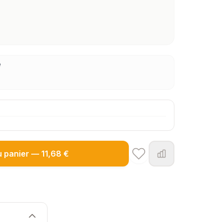
e
u panier — 11,68 €