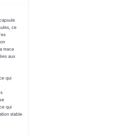
 capsule
ules, ce
res
ion
la maca
tées aux
ce qui
es
 se
ce qui
ation stable