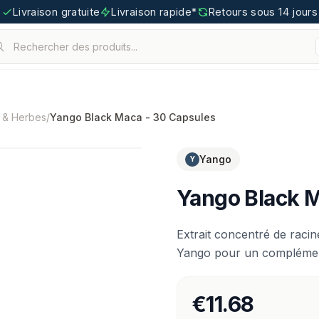
Livraison gratuite
Livraison rapide*
Retours sous 14 jours
Rechercher des produits...
.
tigoo.com
s & Herbes
/
Yango Black Maca - 30 Capsules
Yango
Y
Yango Black M
Extrait concentré de raci
Yango pour un complément
€11.68