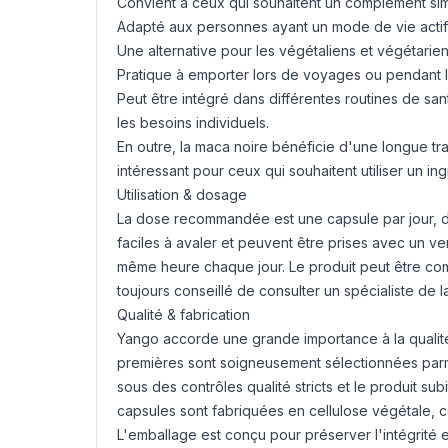
Convient à ceux qui souhaitent un complément sim
Adapté aux personnes ayant un mode de vie actif
Une alternative pour les végétaliens et végétarie
Pratique à emporter lors de voyages ou pendant l
Peut être intégré dans différentes routines de s
les besoins individuels.
En outre, la maca noire bénéficie d'une longue trad
intéressant pour ceux qui souhaitent utiliser un in
Utilisation & dosage
La dose recommandée est une capsule par jour, de
faciles à avaler et peuvent être prises avec un ver
même heure chaque jour. Le produit peut être com
toujours conseillé de consulter un spécialiste de
Qualité & fabrication
Yango accorde une grande importance à la qualité e
premières sont soigneusement sélectionnées parmi
sous des contrôles qualité stricts et le produit su
capsules sont fabriquées en cellulose végétale, c
L'emballage est conçu pour préserver l'intégrité e