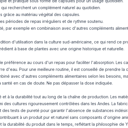
ple et pratique sous forme de capsules pour un usage quotidien.
 qui recherchent un complément naturel au quotidien.
ns grâce au matériau végétal des capsules.
es périodes de repas irréguliers et de rythme soutenu.
anté, par exemple en combinaison avec d'autres compléments aliment
ition d'utilisation dans la culture sud-américaine, ce qui rend ce pr
grédient à base de plantes avec une origine historique et naturelle.
 préférence au cours d'un repas pour faciliter l'absorption. Les c
re d'eau. Pour une meilleure routine, il est conseillé de prendre la 
biné avec d'autres compléments alimentaires selon les besoins, mais
 la santé en cas de doute. Ne pas dépasser la dose indiquée.
t à la durabilité tout au long de la chaîne de production. Les mati
 des cultures rigoureusement contrôlées dans les Andes. La fabrica
bit des tests de pureté pour garantir l'absence de substances indésir
ontribuant à un produit pur et naturel sans composants d'origine ani
t la durabilité du produit dans le temps, reflétant la philosophie de