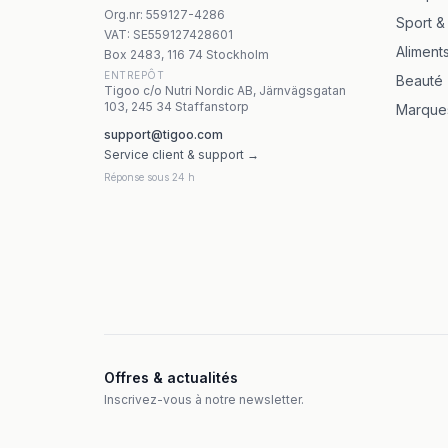
Himalaya Septilin 100 tabletter
Org.nr
:
559127-4286
Sport &
Yango - Oregano Extract 500 mg kapslar
VAT:
SE559127428601
Aliment
Box 2483, 116 74 Stockholm
ENTREPÔT
Beauté
Tigoo c/o Nutri Nordic AB, Järnvägsgatan
103, 245 34 Staffanstorp
Marque
support@tigoo.com
Service client & support →
Réponse sous 24 h
Offres & actualités
Inscrivez-vous à notre newsletter.