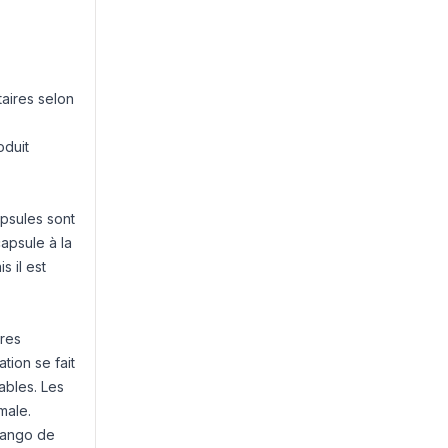
aires selon
oduit
apsules sont
capsule à la
 il est
ères
tion se fait
ables. Les
male.
 Yango de