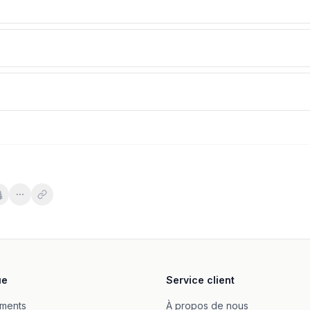
ia | Salvum Lab
 | QUEST FOOD
 - 60 Sgels
ue
Service client
 kapslar
ments
À propos de nous