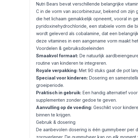
Nutri Bears bevat verschillende belangrijke vita
C in de vorm van ascorbinezuur, bekend om zijn g
die het lichaam gemakkelijk opneemt, vooral in g
pyridoxinehydrochloride, een stabiele vorm die bi
wordt geleverd als cobalamine, dat een belangrijk
deze vitamines in een aangename vorm maakt het 
Voordelen & gebruiksdoeleinden
Smaakvol formaat:
De natuurlijk aardbeiengeu
routine van kinderen te integreren.
Royale verpakking:
Met 90 stuks gaat de pot lan
Speciaal voor kinderen:
Dosering en samenstellin
groeiperiode.
Praktisch in gebruik:
Een handig alternatief voor
supplementen zonder gedoe te geven.
Aanvulling op de voeding:
Geschikt voor kindere
binnen te krijgen.
Gebruik & dosering
De aanbevolen dosering is één gummybeer per dag
zorgverlener. De gummybeer kan op elk moment va