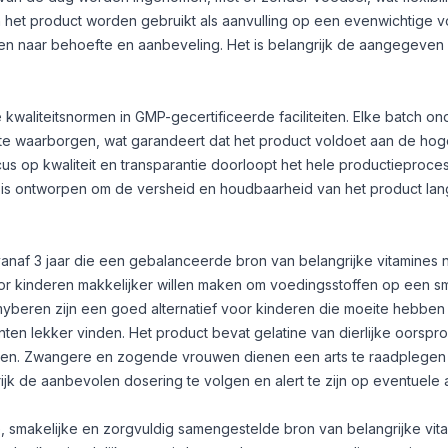
an het product worden gebruikt als aanvulling op een evenwichtige 
en naar behoefte en aanbeveling. Het is belangrijk de aangegeven 
kwaliteitsnormen in GMP-gecertificeerde faciliteiten. Elke batch on
 te waarborgen, wat garandeert dat het product voldoet aan de ho
us op kwaliteit en transparantie doorloopt het hele productieproce
g is ontworpen om de versheid en houdbaarheid van het product lan
 vanaf 3 jaar die een gebalanceerde bron van belangrijke vitamines 
or kinderen makkelijker willen maken om voedingsstoffen op een sm
yberen zijn een goed alternatief voor kinderen die moeite hebben
ten lekker vinden. Het product bevat gelatine van dierlijke oorspro
isten. Zwangere en zogende vrouwen dienen een arts te raadplegen
rijk de aanbevolen dosering te volgen en alert te zijn op eventuele a
e, smakelijke en zorgvuldig samengestelde bron van belangrijke vit