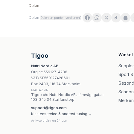
Delen
Delen
Delen en punten verdienen?
Nordic Naturals - Berries Multivitamin Gummi
Swanson - Probiotic For Kids - 60 Gummies T
Yango Multivitamin för Barn 500ml
Tierlieb Vitamin B-Complex för hundar och kat
Tigoo
Winkel
Nutricost Kids Vitamin D3 Gummies 2500 IE –
Cytoplan Vitamin D3 + K2 25 mcg + 45 mcg - 
Supple
Nutri Nordic AB
Cytoplan Selenium - 100 mcg - 60 veganska ta
Org.nr
:
559127-4286
Sport &
Cytoplan CoQ10 Multi 80 mg - 60 vegetabilisk
VAT:
SE559127428601
Gezond
Box 2483, 116 74 Stockholm
MAGAZIJN
Schoon
Tigoo c/o Nutri Nordic AB, Järnvägsgatan
103, 245 34 Staffanstorp
Merken
support@tigoo.com
Klantenservice & ondersteuning →
Antwoord binnen 24 uur