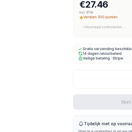
€27.46
Incl. BTW
Verdien 300 punten
Voorraad controleren…
Gratis verzending beschikb
14 dagen retourbeleid
Veilige betaling · Stripe
Niet
Tijdelijk niet op voorra
Voer je e-mailadres in en we la