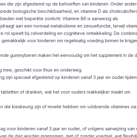
mines die zijn afgestemd op de behoeften van kinderen. Onder ander
oede biologische beschikbaarheid, en vitamine D als cholecalcifer
ebieden met beperkte zonlicht. Vitamine B6 is aanwezig als
jdraagt aan een normaal metabolisme en zenuwfunctie, terwijl vitam
e rol speelt bij celverdeling en cognitieve ontwikkeling. De combin
gemakkelijk voor kinderen om regelmatig voeding binnen te krijge
rende gummyberen maken het eenvoudig om het supplement in de d
g mee, geschikt voor thuis en onderweg.
g zijn speciaal afgestemd op kinderen vanaf 3 jaar en ouder tijden
 tabletten of dranken, wat het voor ouders makkelijker maakt om
n die kieskeurig zijn of moeite hebben om voldoende vitamines vi
 voor kinderen vanaf 3 jaar en ouder, of volgens aanwijzing van
n de dag worden ingenomen, met of zonder voedsel, wat flexibilite