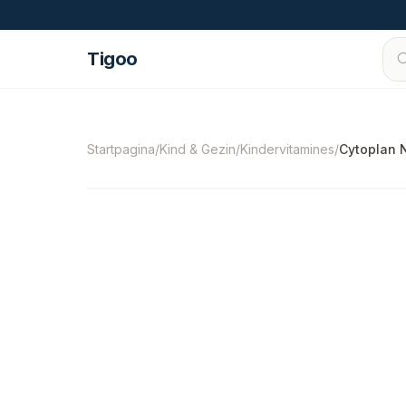
Ga naar inhoud
Tigoo
©
2026
Nutri Nordic AB.
Alle rechten voorbe
Startpagina
/
Kind & Gezin
/
Kindervitamines
/
Cytoplan 