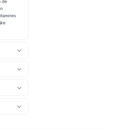
m de
en
itamines
jke