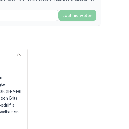
Laat me weten
an
jke
ak die veel
een Brits
drijf is
liteit en