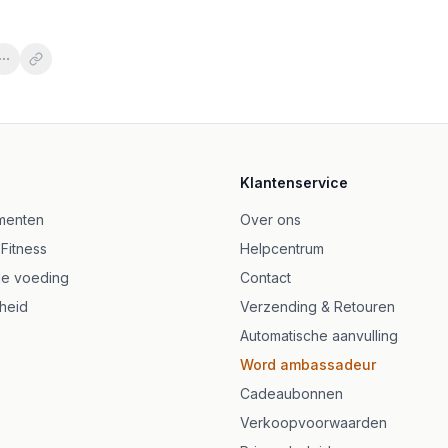
es 120 st - Gummy Berries
abs
ter - 120 kapslar
Klantenservice
 120 tuggummi
60 vegetariska kapslar
menten
Over ons
bletter
 Fitness
Helpcentrum
a kapslar
e voeding
Contact
heid
Verzending & Retouren
Automatische aanvulling
Word ambassadeur
Cadeaubonnen
Verkoopvoorwaarden