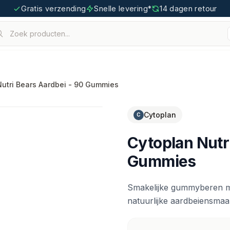
Gratis verzending
Snelle levering*
14 dagen retour
Zoek producten...
houden.
tigoo.com
Nutri Bears Aardbei - 90 Gummies
Cytoplan
C
Cytoplan Nutr
Gummies
Smakelijke gummyberen me
natuurlijke aardbeiensmaa