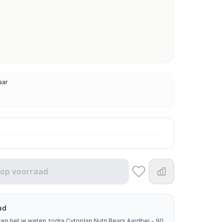
aar
 op voorraad
ad
ten het je weten zodra Cytoplan Nutri Bears Aardbei - 90