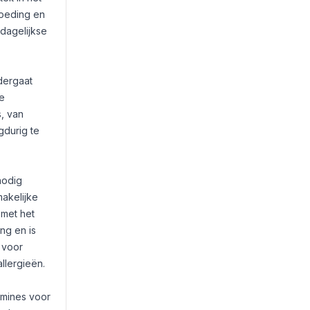
voeding en
dagelijkse
dergaat
ge
s, van
gdurig te
nodig
akelijke
 met het
ng en is
 voor
llergieën.
amines voor