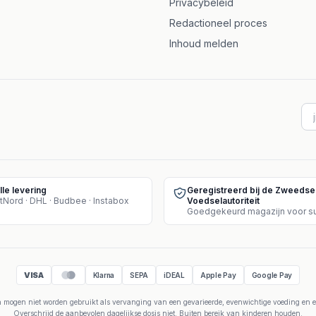
Privacybeleid
Redactioneel proces
Inhoud melden
lle levering
Geregistreerd bij de Zweedse
tNord · DHL · Budbee · Instabox
Voedselautoriteit
VISA
Klarna
SEPA
iDEAL
Apple Pay
Google Pay
mogen niet worden gebruikt als vervanging van een gevarieerde, evenwichtige voeding en ee
Overschrijd de aanbevolen dagelijkse dosis niet. Buiten bereik van kinderen houden.