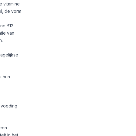
e vitamine
ol, de vorm
ine B12
atie van
n.
agelijkse
s hun
a voeding
 een
it in het