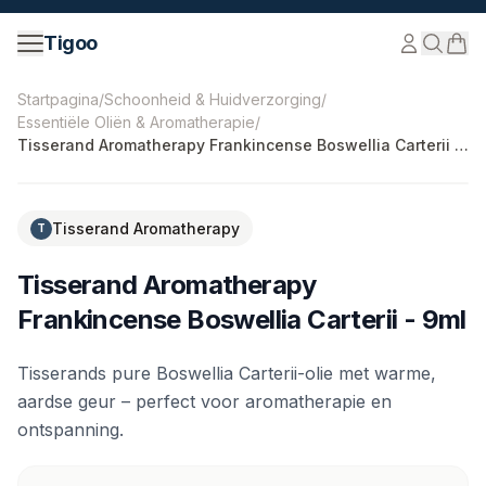
Ga naar inhoud
Tigoo
©
2026
Nutri Nordic AB.
Alle rechten voorbehouden.
ti
Startpagina
/
Schoonheid & Huidverzorging
/
Essentiële Oliën & Aromatherapie
/
Tisserand Aromatherapy Frankincense Boswellia Carterii -
9ml
-
20
%
Tisserand Aromatherapy
T
Tisserand Aromatherapy
Frankincense Boswellia Carterii - 9ml
Tisserands pure Boswellia Carterii-olie met warme,
aardse geur – perfect voor aromatherapie en
ontspanning.