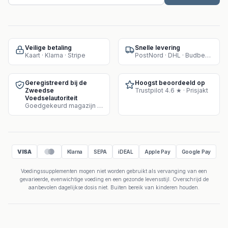
Veilige betaling
Snelle levering
Kaart · Klarna · Stripe
PostNord · DHL · Budbee · Instabox
Geregistreerd bij de
Hoogst beoordeeld op
Zweedse
Trustpilot 4.6 ★ · Prisjakt
Voedselautoriteit
Goedgekeurd magazijn voor supplementenverkoop
VISA
Klarna
SEPA
iDEAL
Apple Pay
Google Pay
Voedingssupplementen mogen niet worden gebruikt als vervanging van een
gevarieerde, evenwichtige voeding en een gezonde levensstijl. Overschrijd de
aanbevolen dagelijkse dosis niet. Buiten bereik van kinderen houden.