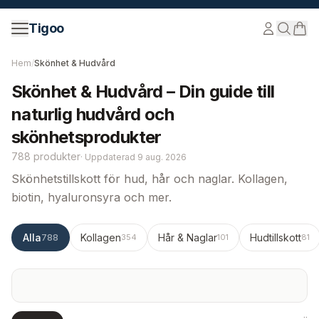
Hoppa till innehåll
Tigoo
Hem
/
Skönhet & Hudvård
Skönhet & Hudvård – Din guide till
naturlig hudvård och
skönhetsprodukter
788 produkter
·
Uppdaterad
9 aug. 2026
Skönhetstillskott för hud, hår och naglar. Kollagen,
biotin, hyaluronsyra och mer.
Alla
Kollagen
Hår & Naglar
Hudtillskott
788
354
101
81