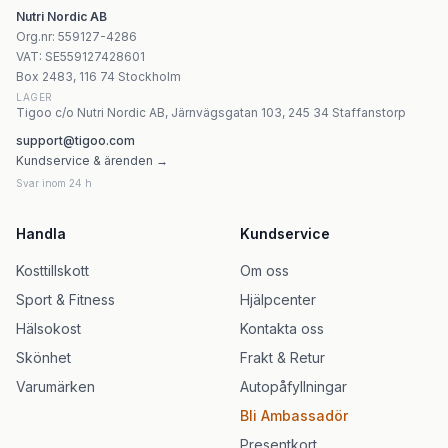
Nutri Nordic AB
Org.nr
:
559127-4286
VAT:
SE559127428601
Box 2483, 116 74 Stockholm
LAGER
Tigoo c/o Nutri Nordic AB, Järnvägsgatan 103, 245 34 Staffanstorp
support@tigoo.com
Kundservice & ärenden →
Svar inom 24 h
Handla
Kundservice
Kosttillskott
Om oss
Sport & Fitness
Hjälpcenter
Hälsokost
Kontakta oss
Skönhet
Frakt & Retur
Varumärken
Autopåfyllningar
Bli Ambassadör
Presentkort