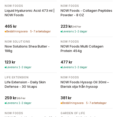
-
10
%
NOW FOODS
NOW FOODS
Liquid Hyaluronic Acid 473 ml |
NOW Foods - Collagen Peptides
NOW Foods
Powder - 8 OZ
465 kr
223 kr
247 kr
Beställningsvara · 5-7 arbetsdagar
Leverans 1-2 dagar
NOW SOLUTIONS
NOW FOODS
Now Solutions Shea Butter -
NOW Foods Multi Collagen
198g
Protein 454g
123 kr
477 kr
Leverans 1-2 dagar
Leverans 1-2 dagar
-
10
%
LIFE EXTENSION
NOW FOODS
Life Extension - Daily Skin
NOW Foods Hyssop Oil 30ml –
Defense - 30 Vcaps
Eterisk olja från hyssop
259 kr
381 kr
287 kr
Leverans 1-2 dagar
Beställningsvara · 5-7 arbetsdagar
-
10
%
NOW FOODS
GARDEN OF LIFE