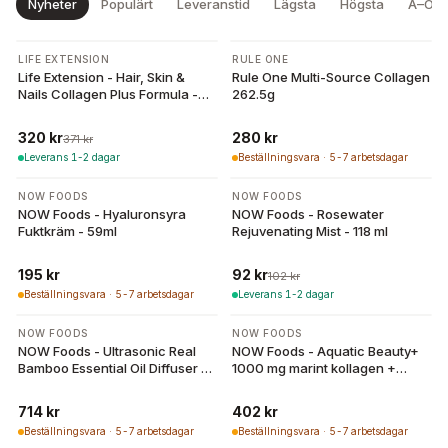
Nyheter
Populärt
Leveranstid
Lägsta
Högsta
A–Ö
-
14
%
LIFE EXTENSION
RULE ONE
Life Extension - Hair, Skin &
Rule One Multi-Source Collagen
Nails Collagen Plus Formula -
262.5g
120 tabletter
320 kr
280 kr
371 kr
Leverans 1-2 dagar
Beställningsvara · 5-7 arbetsdagar
-
10
%
NOW FOODS
NOW FOODS
NOW Foods - Hyaluronsyra
NOW Foods - Rosewater
Fuktkräm - 59ml
Rejuvenating Mist - 118 ml
195 kr
92 kr
102 kr
Beställningsvara · 5-7 arbetsdagar
Leverans 1-2 dagar
NOW FOODS
NOW FOODS
NOW Foods - Ultrasonic Real
NOW Foods - Aquatic Beauty+
Bamboo Essential Oil Diffuser - 1
1000 mg marint kollagen +
Pc
vitamin C - 90 kapslar
714 kr
402 kr
Beställningsvara · 5-7 arbetsdagar
Beställningsvara · 5-7 arbetsdagar