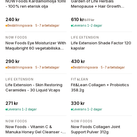
NOW Foods Kardamomolja 10ml
Garden of Life Herbals
- 100% ren eterisk olja
Menopause + Hair Growth
10mg S-equol
240 kr
610 kr
677 kr
Beställningsvara · 5-7 arbetsdagar
Leverans 1-2 dagar
NOW FOODS
LIFE EXTENSION
Now Foods Eye Moisturizer With
Life Extension Shade Factor 120
Maquibright 60 vegetabiliska
kapslar
kapslar
290 kr
430 kr
Beställningsvara · 5-7 arbetsdagar
Beställningsvara · 5-7 arbetsdagar
LIFE EXTENSION
FIT&LEAN
Life Extension - Skin Restoring
Fit&Lean Collagen + Probiotics
Ceramides - 30 Liquid Vcaps
358.2g
271 kr
330 kr
Leverans 1-2 dagar
Leverans 1-2 dagar
NOW FOODS
NOW FOODS
Now Foods - Vitamin C &
Now Foods Collagen Joint
Manuka Honey Gel Cleanser -
Support Pulver 312g