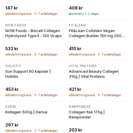
236ml
147 kr
408 kr
Beställningsvara · 5-7 arbetsdagar
Leverans 1-2 dagar
NOW FOODS
FIT&LEAN
NOW Foods - Biocell Collagen
Fit&Lean CollaVen Vegan
Hydrolyzed Type II - 120 Vcaps
Collagen Builder 150 mg 250
mg pulver
532 kr
410 kr
Beställningsvara · 5-7 arbetsdagar
Beställningsvara · 5-7 arbetsdagar
HOLISTIC
VITAL PROTEINS
Sun Support 60 kapslar |
Advanced Beauty Collagen
Holistic
315g | Vital Proteins
453 kr
421 kr
Beställningsvara · 5-7 arbetsdagar
Beställningsvara · 5-7 arbetsdagar
DENSE
RAWPOWDER
Kollagen 500g | Dense
Collagen fisk 175g |
Rawpowder
297 kr
203 kr
Beställningsvara · 5-7 arbetsdagar