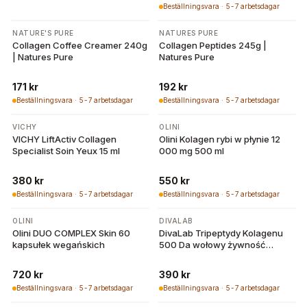
Beställningsvara · 5-7 arbetsdagar
NATURE'S PURE
NATURES PURE
Collagen Coffee Creamer 240g
Collagen Peptides 245g |
| Natures Pure
Natures Pure
171 kr
192 kr
Beställningsvara · 5-7 arbetsdagar
Beställningsvara · 5-7 arbetsdagar
VICHY
OLINI
VICHY LiftActiv Collagen
Olini Kolagen rybi w płynie 12
Specialist Soin Yeux 15 ml
000 mg 500 ml
380 kr
550 kr
Beställningsvara · 5-7 arbetsdagar
Beställningsvara · 5-7 arbetsdagar
OLINI
DIVALAB
Olini DUO COMPLEX Skin 60
DivaLab Tripeptydy Kolagenu
kapsułek wegańskich
500 Da wołowy żywność
medyczna 30 porcji 153 g
720 kr
390 kr
Beställningsvara · 5-7 arbetsdagar
Beställningsvara · 5-7 arbetsdagar