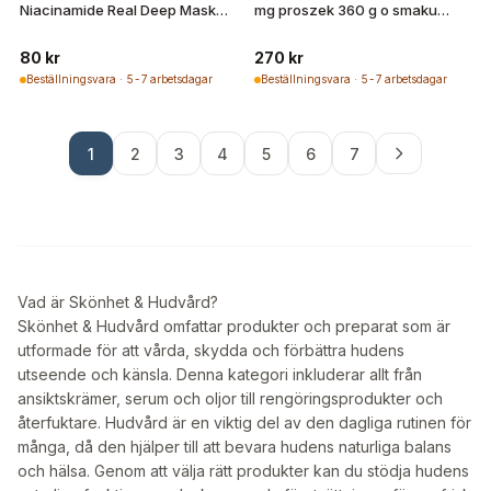
Niacinamide Real Deep Mask
mg proszek 360 g o smaku
34g | LA ROSE
mango-cytryna
80 kr
270 kr
Beställningsvara · 5-7 arbetsdagar
Beställningsvara · 5-7 arbetsdagar
1
2
3
4
5
6
7
Vad är Skönhet & Hudvård?
Skönhet & Hudvård omfattar produkter och preparat som är
utformade för att vårda, skydda och förbättra hudens
utseende och känsla. Denna kategori inkluderar allt från
ansiktskrämer, serum och oljor till rengöringsprodukter och
återfuktare. Hudvård är en viktig del av den dagliga rutinen för
många, då den hjälper till att bevara hudens naturliga balans
och hälsa. Genom att välja rätt produkter kan du stödja hudens