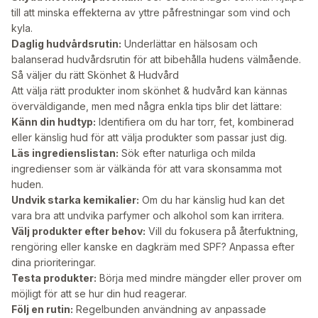
till att minska effekterna av yttre påfrestningar som vind och
kyla.
Daglig hudvårdsrutin:
Underlättar en hälsosam och
balanserad hudvårdsrutin för att bibehålla hudens välmående.
Så väljer du rätt Skönhet & Hudvård
Att välja rätt produkter inom skönhet & hudvård kan kännas
överväldigande, men med några enkla tips blir det lättare:
Känn din hudtyp:
Identifiera om du har torr, fet, kombinerad
eller känslig hud för att välja produkter som passar just dig.
Läs ingredienslistan:
Sök efter naturliga och milda
ingredienser som är välkända för att vara skonsamma mot
huden.
Undvik starka kemikalier:
Om du har känslig hud kan det
vara bra att undvika parfymer och alkohol som kan irritera.
Välj produkter efter behov:
Vill du fokusera på återfuktning,
rengöring eller kanske en dagkräm med SPF? Anpassa efter
dina prioriteringar.
Testa produkter:
Börja med mindre mängder eller prover om
möjligt för att se hur din hud reagerar.
Följ en rutin:
Regelbunden användning av anpassade