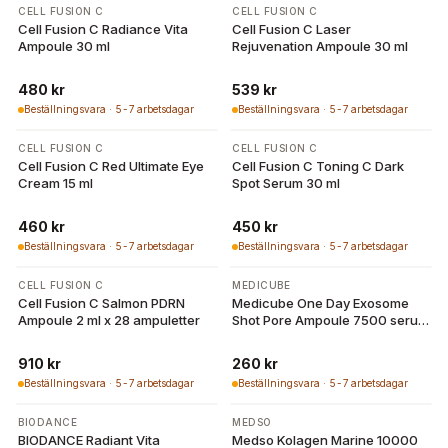
CELL FUSION C
CELL FUSION C
Cell Fusion C Radiance Vita
Cell Fusion C Laser
Ampoule 30 ml
Rejuvenation Ampoule 30 ml
480 kr
539 kr
Beställningsvara · 5-7 arbetsdagar
Beställningsvara · 5-7 arbetsdagar
CELL FUSION C
CELL FUSION C
Cell Fusion C Red Ultimate Eye
Cell Fusion C Toning C Dark
Cream 15 ml
Spot Serum 30 ml
460 kr
450 kr
Beställningsvara · 5-7 arbetsdagar
Beställningsvara · 5-7 arbetsdagar
CELL FUSION C
MEDICUBE
Cell Fusion C Salmon PDRN
Medicube One Day Exosome
Ampoule 2 ml x 28 ampuletter
Shot Pore Ampoule 7500 serum
30ml | LA ROSE
910 kr
260 kr
Beställningsvara · 5-7 arbetsdagar
Beställningsvara · 5-7 arbetsdagar
BIODANCE
MEDSO
BIODANCE Radiant Vita
Medso Kolagen Marine 10000