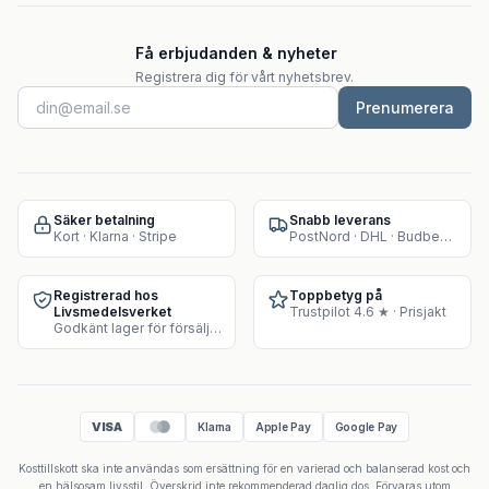
Få erbjudanden & nyheter
Registrera dig för vårt nyhetsbrev.
Prenumerera
Säker betalning
Snabb leverans
Kort · Klarna · Stripe
PostNord · DHL · Budbee · Instabox
Registrerad hos
Toppbetyg på
Livsmedelsverket
Trustpilot 4.6 ★ · Prisjakt
Godkänt lager för försäljning av kosttillskott
VISA
Klarna
Apple Pay
Google Pay
Kosttillskott ska inte användas som ersättning för en varierad och balanserad kost och
en hälsosam livsstil. Överskrid inte rekommenderad daglig dos. Förvaras utom