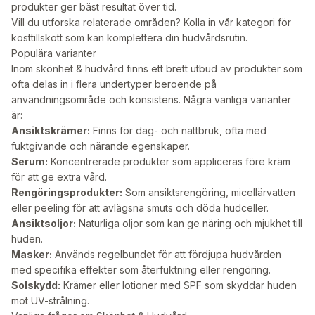
produkter ger bäst resultat över tid.
Vill du utforska relaterade områden? Kolla in vår
kategori för
kosttillskott
som kan komplettera din hudvårdsrutin.
Populära varianter
Inom skönhet & hudvård finns ett brett utbud av produkter som
ofta delas in i flera undertyper beroende på
användningsområde och konsistens. Några vanliga varianter
är:
Ansiktskrämer:
Finns för dag- och nattbruk, ofta med
fuktgivande och närande egenskaper.
Serum:
Koncentrerade produkter som appliceras före kräm
för att ge extra vård.
Rengöringsprodukter:
Som ansiktsrengöring, micellärvatten
eller peeling för att avlägsna smuts och döda hudceller.
Ansiktsoljor:
Naturliga oljor som kan ge näring och mjukhet till
huden.
Masker:
Används regelbundet för att fördjupa hudvården
med specifika effekter som återfuktning eller rengöring.
Solskydd:
Krämer eller lotioner med SPF som skyddar huden
mot UV-strålning.