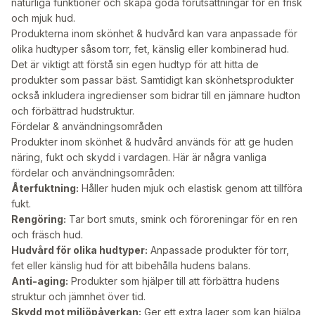
naturliga funktioner och skapa goda förutsättningar för en frisk
och mjuk hud.
Produkterna inom skönhet & hudvård kan vara anpassade för
olika hudtyper såsom torr, fet, känslig eller kombinerad hud.
Det är viktigt att förstå sin egen hudtyp för att hitta de
produkter som passar bäst. Samtidigt kan skönhetsprodukter
också inkludera ingredienser som bidrar till en jämnare hudton
och förbättrad hudstruktur.
Fördelar & användningsområden
Produkter inom skönhet & hudvård används för att ge huden
näring, fukt och skydd i vardagen. Här är några vanliga
fördelar och användningsområden:
Återfuktning:
Håller huden mjuk och elastisk genom att tillföra
fukt.
Rengöring:
Tar bort smuts, smink och föroreningar för en ren
och fräsch hud.
Hudvård för olika hudtyper:
Anpassade produkter för torr,
fet eller känslig hud för att bibehålla hudens balans.
Anti-aging:
Produkter som hjälper till att förbättra hudens
struktur och jämnhet över tid.
Skydd mot miljöpåverkan:
Ger ett extra lager som kan hjälpa