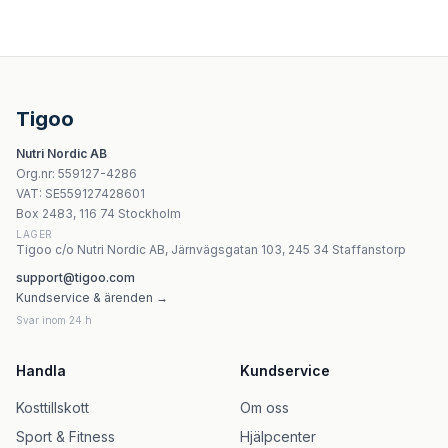
Tigoo
Nutri Nordic AB
Org.nr
:
559127-4286
VAT:
SE559127428601
Box 2483, 116 74 Stockholm
LAGER
Tigoo c/o Nutri Nordic AB, Järnvägsgatan 103, 245 34 Staffanstorp
support@tigoo.com
Kundservice & ärenden →
Svar inom 24 h
Handla
Kundservice
Kosttillskott
Om oss
Sport & Fitness
Hjälpcenter