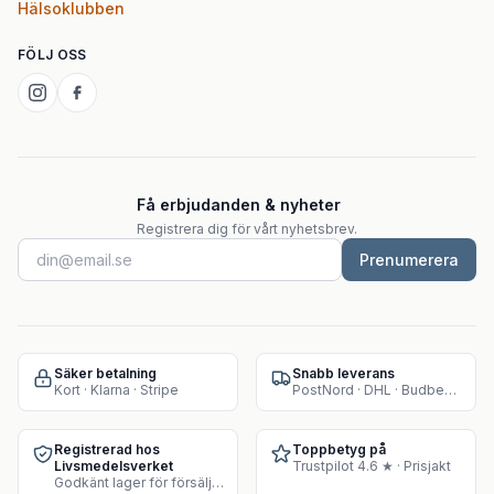
Hälsoklubben
FÖLJ OSS
Få erbjudanden & nyheter
Registrera dig för vårt nyhetsbrev.
Prenumerera
Säker betalning
Snabb leverans
Kort · Klarna · Stripe
PostNord · DHL · Budbee · Instabox
Registrerad hos
Toppbetyg på
Livsmedelsverket
Trustpilot 4.6 ★ · Prisjakt
Godkänt lager för försäljning av kosttillskott