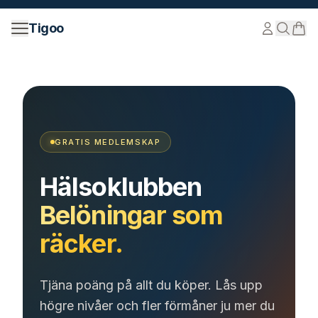
Hoppa till innehåll
Tigoo
GRATIS MEDLEMSKAP
Hälsoklubben
Belöningar som
räcker.
Tjäna poäng på allt du köper. Lås upp
högre nivåer och fler förmåner ju mer du