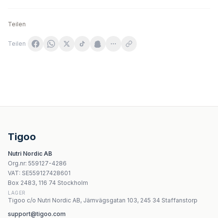
Teilen
Teilen
Vilgain Elektrolity mango & grejpfrut 320 g
Himalaya Shilajit 60 kapslar
Silica Complex + Calcium, Magnesium, Zinc & Boron - 90 
Nutriversum Calcium Zink Magnesium - 55g / 30 Tablette
Tigoo
Swanson R-ALA 100 mg 60 kapslar
Nutri Nordic AB
Swanson Tribulus Terrestris Extract 45% Saponiner
Org.nr
:
559127-4286
Swanson - Product - 30 Softgels
VAT:
SE559127428601
Swanson Full Effect Hair Thickener 60 kapslar
Box 2483, 116 74 Stockholm
LAGER
Tigoo c/o Nutri Nordic AB, Järnvägsgatan 103, 245 34 Staffanstorp
support@tigoo.com