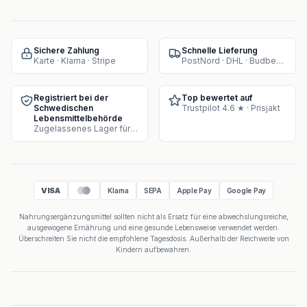
Sichere Zahlung
Schnelle Lieferung
Karte · Klarna · Stripe
PostNord · DHL · Budbee · Instabox
Registriert bei der
Top bewertet auf
Schwedischen
Trustpilot 4.6 ★ · Prisjakt
Lebensmittelbehörde
Zugelassenes Lager für Supplement-Verkauf
VISA
Klarna
SEPA
Apple Pay
Google Pay
Nahrungsergänzungsmittel sollten nicht als Ersatz für eine abwechslungsreiche,
ausgewogene Ernährung und eine gesunde Lebensweise verwendet werden.
Überschreiten Sie nicht die empfohlene Tagesdosis. Außerhalb der Reichweite von
Kindern aufbewahren.