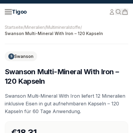
Zum Inhalt springen
Tigoo
©
2026
Nutri Nordic AB.
Alle Rechte vorbehalten.
tigoo
Startseite
/
Mineralien
/
Multimineralstoffe
/
Swanson Multi-Mineral With Iron – 120 Kapseln
Swanson
S
Swanson Multi-Mineral With Iron –
120 Kapseln
Swanson Multi-Mineral With Iron liefert 12 Mineralien
inklusive Eisen in gut aufnehmbaren Kapseln – 120
Kapseln für 60 Tage Anwendung.
€18.31