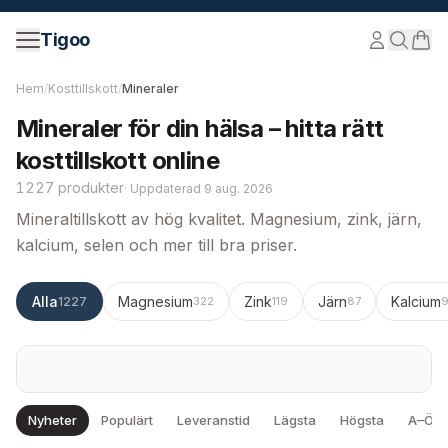
Hoppa till innehåll
Tigoo
Hem
/
Kosttillskott
/
Mineraler
Mineraler för din hälsa – hitta rätt
kosttillskott online
1227 produkter
·
Uppdaterad
9 aug. 2026
Mineraltillskott av hög kvalitet. Magnesium, zink, järn,
kalcium, selen och mer till bra priser.
Alla
Magnesium
Zink
Järn
Kalcium
1227
322
119
87
Nyheter
Populärt
Leveranstid
Lägsta
Högsta
A–Ö