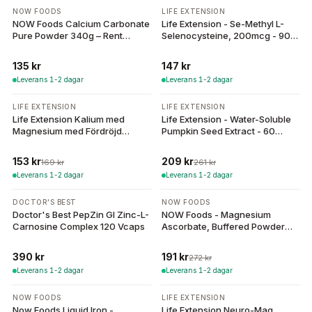
NOW FOODS
LIFE EXTENSION
NOW Foods Calcium Carbonate
Life Extension - Se-Methyl L-
Pure Powder 340g – Rent
Selenocysteine, 200mcg - 90
kalciumpulver
Vcaps
135 kr
147 kr
Leverans 1-2 dagar
Leverans 1-2 dagar
-
9
%
-
20
%
LIFE EXTENSION
LIFE EXTENSION
Life Extension Kalium med
Life Extension - Water-Soluble
Magnesium med Fördröjd
Pumpkin Seed Extract - 60
Frisättning - 30 tabletter
Vcaps
153 kr
209 kr
169 kr
261 kr
Leverans 1-2 dagar
Leverans 1-2 dagar
-
30
%
DOCTOR'S BEST
NOW FOODS
Doctor's Best PepZin GI Zinc-L-
NOW Foods - Magnesium
Carnosine Complex 120 Vcaps
Ascorbate, Buffered Powder
227g
390 kr
191 kr
272 kr
Leverans 1-2 dagar
Leverans 1-2 dagar
NOW FOODS
LIFE EXTENSION
Now Foods Liquid Iron -
Life Extension Neuro-Mag