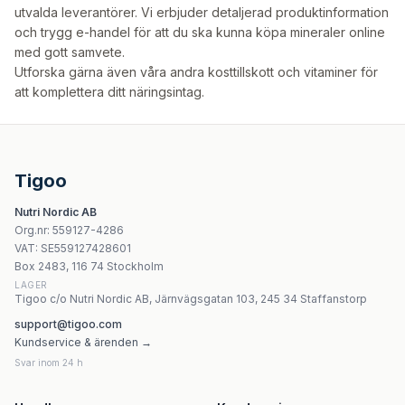
utvalda leverantörer. Vi erbjuder detaljerad produktinformation
och trygg e-handel för att du ska kunna köpa mineraler online
med gott samvete.
Utforska gärna även våra andra
kosttillskott
och
vitaminer
för
att komplettera ditt näringsintag.
Tigoo
Nutri Nordic AB
Org.nr
:
559127-4286
VAT:
SE559127428601
Box 2483, 116 74 Stockholm
LAGER
Tigoo c/o Nutri Nordic AB, Järnvägsgatan 103, 245 34 Staffanstorp
support@tigoo.com
Kundservice & ärenden →
Svar inom 24 h