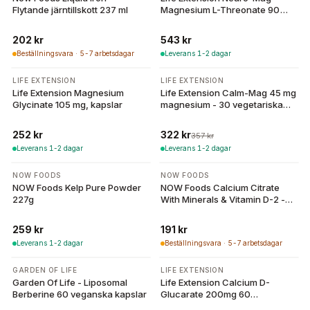
Flytande järntillskott 237 ml
Magnesium L-Threonate 90
Vcaps
202 kr
543 kr
Beställningsvara · 5-7 arbetsdagar
Leverans 1-2 dagar
-
10
%
LIFE EXTENSION
LIFE EXTENSION
Life Extension Magnesium
Life Extension Calm-Mag 45 mg
Glycinate 105 mg, kapslar
magnesium - 30 vegetariska
kapslar
252 kr
322 kr
357 kr
Leverans 1-2 dagar
Leverans 1-2 dagar
NOW FOODS
NOW FOODS
NOW Foods Kelp Pure Powder
NOW Foods Calcium Citrate
227g
With Minerals & Vitamin D-2 -
100 tabletter
259 kr
191 kr
Leverans 1-2 dagar
Beställningsvara · 5-7 arbetsdagar
GARDEN OF LIFE
LIFE EXTENSION
Garden Of Life - Liposomal
Life Extension Calcium D-
Berberine 60 veganska kapslar
Glucarate 200mg 60
vegetariska kapslar