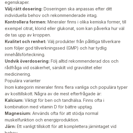
egenskaper.
Välj rätt dosering:
Doseringen ska anpassas efter ditt
individuella behov och rekommenderade intag.
Kontrollera formen:
Mineraler finns i olika kemiska former, till
exempel citrat, klorid eller glukonat, som kan påverka hur väl
de tas upp av kroppen.
Kvalitet och renhet:
Välj produkter från pålitliga tillverkare
som följer god tillverkningssed (GMP) och har tydlig
innehållsförteckning.
Undvik överdosering:
Följ alltid rekommenderad dos och
rådfråga vid osäkerhet, särskilt vid graviditet eller
medicinering.
Populära varianter
Inom kategorin mineraler finns flera vanliga och populära typer
av kosttillskott. Några av de mest efterfrågade är:
Kalcium:
Viktigt för ben och tandhälsa. Finns ofta i
kombination med vitamin D för bättre upptag.
Magnesium:
Används ofta för att stödja normal
muskelfunktion och energiproduktion.
Järn:
Ett vanligt tillskott för att komplettera järnintaget vid
behov.