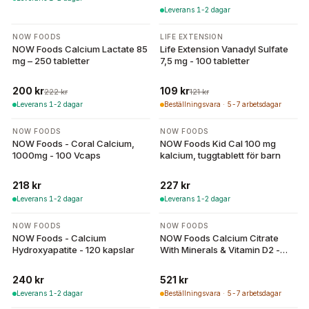
Leverans 1-2 dagar
-
10
%
-
10
%
NOW FOODS
LIFE EXTENSION
NOW Foods Calcium Lactate 85
Life Extension Vanadyl Sulfate
mg – 250 tabletter
7,5 mg - 100 tabletter
200 kr
109 kr
222 kr
121 kr
Leverans 1-2 dagar
Beställningsvara · 5-7 arbetsdagar
NOW FOODS
NOW FOODS
NOW Foods - Coral Calcium,
NOW Foods Kid Cal 100 mg
1000mg - 100 Vcaps
kalcium, tuggtablett för barn
218 kr
227 kr
Leverans 1-2 dagar
Leverans 1-2 dagar
NOW FOODS
NOW FOODS
NOW Foods - Calcium
NOW Foods Calcium Citrate
Hydroxyapatite - 120 kapslar
With Minerals & Vitamin D2 -
250 Tabs
240 kr
521 kr
Leverans 1-2 dagar
Beställningsvara · 5-7 arbetsdagar