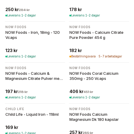
226g
250 kr
178 kr
284 kr
Leverans 1-2 dagar
Leverans 1-2 dagar
NOW FOODS
NOW FOODS
NOW Foods - Iron, 18mg - 120
NOW Foods - Calcium Citrate
Vcaps
Pure Powder 454 g
123 kr
182 kr
Leverans 1-2 dagar
Beställningsvara · 5-7 arbetsdagar
-
10
%
-
10
%
NOW FOODS
NOW FOODS
NOW Foods - Calcium &
NOW Foods Coral Calcium
Magnesium Citrate Pulver med
350mg - 250 Vcaps
Vitamin D3 - 227g
197 kr
406 kr
218 kr
451 kr
Leverans 1-2 dagar
Leverans 1-2 dagar
-
10
%
CHILD LIFE
NOW FOODS
Child Life - Liquid Iron - 118ml
NOW Foods Calcium
Magnesium Dk 180 kapslar
169 kr
257 kr
285 kr
Leverans 1-2 dagar