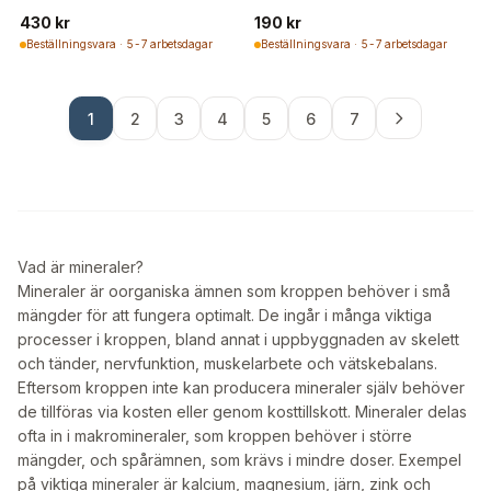
430 kr
190 kr
Beställningsvara · 5-7 arbetsdagar
Beställningsvara · 5-7 arbetsdagar
1
2
3
4
5
6
7
Vad är mineraler?
Mineraler är oorganiska ämnen som kroppen behöver i små
mängder för att fungera optimalt. De ingår i många viktiga
processer i kroppen, bland annat i uppbyggnaden av skelett
och tänder, nervfunktion, muskelarbete och vätskebalans.
Eftersom kroppen inte kan producera mineraler själv behöver
de tillföras via kosten eller genom kosttillskott. Mineraler delas
ofta in i makromineraler, som kroppen behöver i större
mängder, och spårämnen, som krävs i mindre doser. Exempel
på viktiga mineraler är kalcium, magnesium, järn, zink och