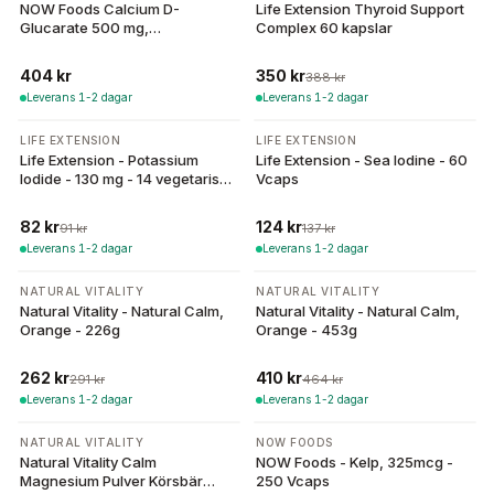
NOW Foods Calcium D-
Life Extension Thyroid Support
Glucarate 500 mg,
Complex 60 kapslar
vegetabiliska kapslar
404 kr
350 kr
388 kr
Leverans 1-2 dagar
Leverans 1-2 dagar
-
10
%
-
9
%
LIFE EXTENSION
LIFE EXTENSION
Life Extension - Potassium
Life Extension - Sea Iodine - 60
Iodide - 130 mg - 14 vegetariska
Vcaps
tabletter
82 kr
124 kr
91 kr
137 kr
Leverans 1-2 dagar
Leverans 1-2 dagar
-
10
%
-
12
%
NATURAL VITALITY
NATURAL VITALITY
Natural Vitality - Natural Calm,
Natural Vitality - Natural Calm,
Orange - 226g
Orange - 453g
262 kr
410 kr
291 kr
464 kr
Leverans 1-2 dagar
Leverans 1-2 dagar
-
12
%
NATURAL VITALITY
NOW FOODS
Natural Vitality Calm
NOW Foods - Kelp, 325mcg -
Magnesium Pulver Körsbär
250 Vcaps