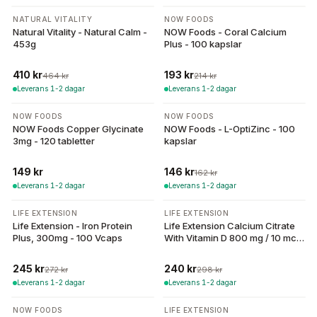
-
12
%
-
10
%
NATURAL VITALITY
NOW FOODS
Natural Vitality - Natural Calm -
NOW Foods - Coral Calcium
453g
Plus - 100 kapslar
410 kr
193 kr
464 kr
214 kr
Leverans 1-2 dagar
Leverans 1-2 dagar
-
10
%
NOW FOODS
NOW FOODS
NOW Foods Copper Glycinate
NOW Foods - L-OptiZinc - 100
3mg - 120 tabletter
kapslar
149 kr
146 kr
162 kr
Leverans 1-2 dagar
Leverans 1-2 dagar
-
10
%
-
19
%
LIFE EXTENSION
LIFE EXTENSION
Life Extension - Iron Protein
Life Extension Calcium Citrate
Plus, 300mg - 100 Vcaps
With Vitamin D 800 mg / 10 mcg
- 200 kapslar
245 kr
240 kr
272 kr
298 kr
Leverans 1-2 dagar
Leverans 1-2 dagar
-
10
%
NOW FOODS
LIFE EXTENSION