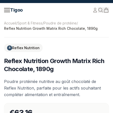
Passer au contenu
Tigoo
©
2026
Nutri Nordic AB.
Tous droits réservés.
tigoo.com
Accueil
/
Sport & Fitness
/
Poudre de protéine
/
Reflex Nutrition Growth Matrix Rich Chocolate, 1890g
Reflex Nutrition
R
Reflex Nutrition Growth Matrix Rich
Chocolate, 1890g
Poudre protéinée nutritive au goût chocolaté de
Reflex Nutrition, parfaite pour les actifs souhaitant
compléter alimentation et entraînement.
€63.16