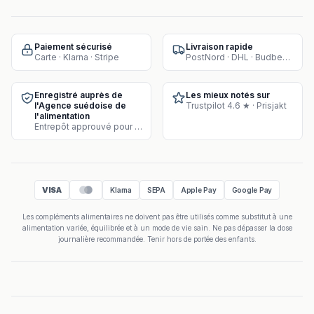
Paiement sécurisé
Livraison rapide
Carte · Klarna · Stripe
PostNord · DHL · Budbee · Instabox
Enregistré auprès de
Les mieux notés sur
l'Agence suédoise de
Trustpilot 4.6 ★ · Prisjakt
l'alimentation
Entrepôt approuvé pour la vente de compléments
VISA
Klarna
SEPA
Apple Pay
Google Pay
Les compléments alimentaires ne doivent pas être utilisés comme substitut à une
alimentation variée, équilibrée et à un mode de vie sain. Ne pas dépasser la dose
journalière recommandée. Tenir hors de portée des enfants.