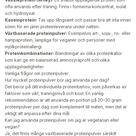
ofta används efter träning. Finns i formerna koncentrat, isolat
och hydrolysat.
Kaseinprotein:
Tas upp långsamt och passar bra att inta innan
sömn för en jämn proteinleverans under natten.
Växtbaserade proteinpulver:
Exempelvis ärt-, soja-, ris- eller
hampaprotein, lämpliga för veganer och personer med
mjölkproteinallergi.
Proteinkombinationer:
Blandningar av olika proteinkällor
som kan ge en balanserad aminosyraprofil och olika
upptagshastigheter.
Vanliga frågor om proteinpulver
Hur mycket proteinpulver bör jag använda per dag?
Det beror på ditt individuella proteinbehov, som påverkas av
faktorer som vikt, träningsnivå och kost. En vanlig
rekommendation är att använda en portion på 20–30 gram
proteinpulver per dag som komplement till maten, men det är
viktigt att anpassa efter dina mål.
Kan jag använda proteinpulver om jag är vegetarian eller
vegan?
Ja, det finns många växtbaserade proteinpulver särskilt