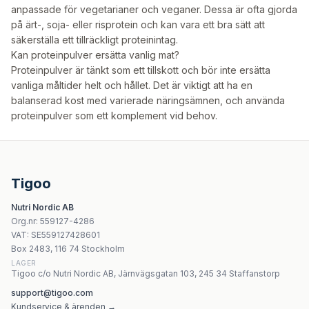
anpassade för vegetarianer och veganer. Dessa är ofta gjorda
på ärt-, soja- eller risprotein och kan vara ett bra sätt att
säkerställa ett tillräckligt proteinintag.
Kan proteinpulver ersätta vanlig mat?
Proteinpulver är tänkt som ett tillskott och bör inte ersätta
vanliga måltider helt och hållet. Det är viktigt att ha en
balanserad kost med varierade näringsämnen, och använda
proteinpulver som ett komplement vid behov.
Tigoo
Nutri Nordic AB
Org.nr
:
559127-4286
VAT:
SE559127428601
Box 2483, 116 74 Stockholm
LAGER
Tigoo c/o Nutri Nordic AB, Järnvägsgatan 103, 245 34 Staffanstorp
support@tigoo.com
Kundservice & ärenden →