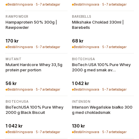
Beställningsvara · 5-7 arbetsdagar
Beställningsvara · 5-7 arbetsdagar
RAWPOWDER
BAREBELLS
Hampaprotein 50% 300g |
Milkshake Choklad 330ml |
Rawpowder
Barebells
170 kr
68 kr
Beställningsvara · 5-7 arbetsdagar
Beställningsvara · 5-7 arbetsdagar
MUTANT
BIOTECHUSA
Mutant Hardcore Whey 33,5g
BioTech USA 100% Pure Whey
protein per portion
2000 g med smak av
risgrynsgröt
56 kr
1 042 kr
Beställningsvara · 5-7 arbetsdagar
Beställningsvara · 5-7 arbetsdagar
BIOTECHUSA
INTENSON
BioTechUSA 100% Pure Whey
Intenson Wegańskie białko 300
2000 g Black Biscuit
g med chokladsmak
1 042 kr
130 kr
Beställningsvara · 5-7 arbetsdagar
Beställningsvara · 5-7 arbetsdagar