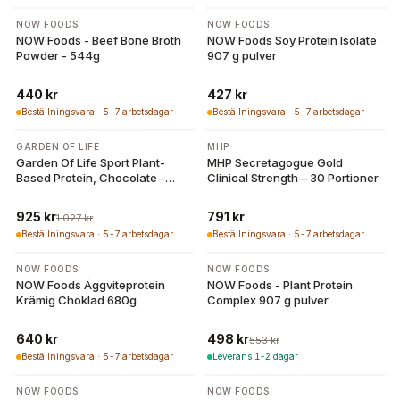
NOW FOODS
NOW FOODS
NOW Foods - Beef Bone Broth
NOW Foods Soy Protein Isolate
Powder - 544g
907 g pulver
440 kr
427 kr
Beställningsvara · 5-7 arbetsdagar
Beställningsvara · 5-7 arbetsdagar
-
10
%
GARDEN OF LIFE
MHP
Garden Of Life Sport Plant-
MHP Secretagogue Gold
Based Protein, Chocolate -
Clinical Strength – 30 Portioner
840g
925 kr
791 kr
1 027 kr
Beställningsvara · 5-7 arbetsdagar
Beställningsvara · 5-7 arbetsdagar
-
10
%
NOW FOODS
NOW FOODS
NOW Foods Äggviteprotein
NOW Foods - Plant Protein
Krämig Choklad 680g
Complex 907 g pulver
640 kr
498 kr
553 kr
Beställningsvara · 5-7 arbetsdagar
Leverans 1-2 dagar
-
8
%
-
10
%
NOW FOODS
NOW FOODS