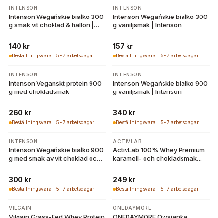
INTENSON
INTENSON
Intenson Wegańskie białko 300
Intenson Wegańskie białko 300
g smak vit choklad & hallon |
g vaniljsmak | Intenson
Intenson
140 kr
157 kr
Beställningsvara · 5-7 arbetsdagar
Beställningsvara · 5-7 arbetsdagar
INTENSON
INTENSON
Intenson Veganskt protein 900
Intenson Wegańskie białko 900
g med chokladsmak
g vaniljsmak | Intenson
260 kr
340 kr
Beställningsvara · 5-7 arbetsdagar
Beställningsvara · 5-7 arbetsdagar
INTENSON
ACTIVLAB
Intenson Wegańskie białko 900
ActivLab 100% Whey Premium
g med smak av vit choklad och
karamell- och chokladsmak
hallon
500 g
300 kr
249 kr
Beställningsvara · 5-7 arbetsdagar
Beställningsvara · 5-7 arbetsdagar
VILGAIN
ONEDAYMORE
Vilgain Grass-Fed Whey Protein
ONEDAYMORE Owsianka