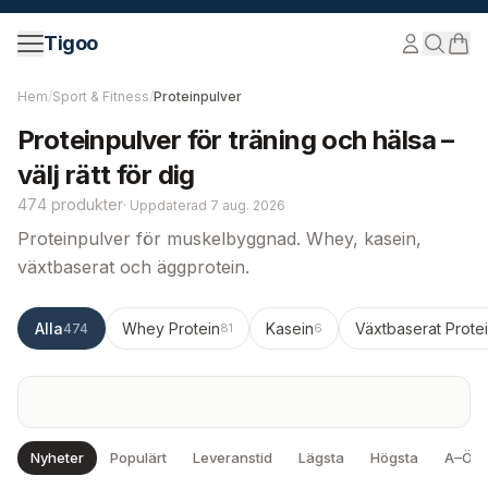
Hoppa till innehåll
Tigoo
Hem
/
Sport & Fitness
/
Proteinpulver
Proteinpulver för träning och hälsa –
välj rätt för dig
474 produkter
·
Uppdaterad
7 aug. 2026
Proteinpulver för muskelbyggnad. Whey, kasein,
växtbaserat och äggprotein.
Alla
Whey Protein
Kasein
Växtbaserat Prote
474
81
6
Nyheter
Populärt
Leveranstid
Lägsta
Högsta
A–Ö