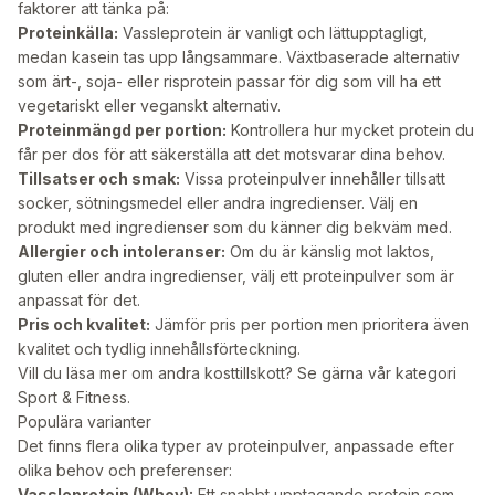
faktorer att tänka på:
Proteinkälla:
Vassleprotein är vanligt och lättupptagligt,
medan kasein tas upp långsammare. Växtbaserade alternativ
som ärt-, soja- eller risprotein passar för dig som vill ha ett
vegetariskt eller veganskt alternativ.
Proteinmängd per portion:
Kontrollera hur mycket protein du
får per dos för att säkerställa att det motsvarar dina behov.
Tillsatser och smak:
Vissa proteinpulver innehåller tillsatt
socker, sötningsmedel eller andra ingredienser. Välj en
produkt med ingredienser som du känner dig bekväm med.
Allergier och intoleranser:
Om du är känslig mot laktos,
gluten eller andra ingredienser, välj ett proteinpulver som är
anpassat för det.
Pris och kvalitet:
Jämför pris per portion men prioritera även
kvalitet och tydlig innehållsförteckning.
Vill du läsa mer om andra kosttillskott? Se gärna vår kategori
Sport & Fitness
.
Populära varianter
Det finns flera olika typer av proteinpulver, anpassade efter
olika behov och preferenser:
Vassleprotein (Whey):
Ett snabbt upptagande protein som