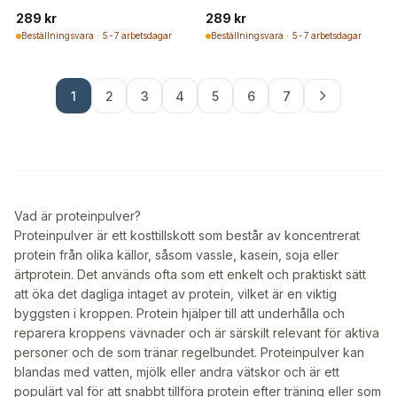
289 kr
289 kr
Beställningsvara · 5-7 arbetsdagar
Beställningsvara · 5-7 arbetsdagar
1
2
3
4
5
6
7
Vad är proteinpulver?
Proteinpulver är ett kosttillskott som består av koncentrerat
protein från olika källor, såsom vassle, kasein, soja eller
ärtprotein. Det används ofta som ett enkelt och praktiskt sätt
att öka det dagliga intaget av protein, vilket är en viktig
byggsten i kroppen. Protein hjälper till att underhålla och
reparera kroppens vävnader och är särskilt relevant för aktiva
personer och de som tränar regelbundet. Proteinpulver kan
blandas med vatten, mjölk eller andra vätskor och är ett
populärt val för att snabbt tillföra protein efter träning eller som