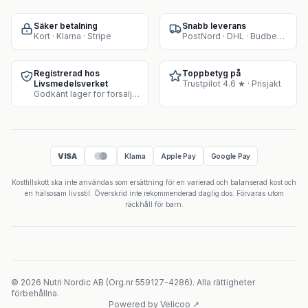
Säker betalning
Snabb leverans
Kort · Klarna · Stripe
PostNord · DHL · Budbee · Instabox
Registrerad hos
Toppbetyg på
Livsmedelsverket
Trustpilot 4.6 ★ · Prisjakt
Godkänt lager för försäljning av kosttillskott
VISA
Klarna
Apple Pay
Google Pay
Kosttillskott ska inte användas som ersättning för en varierad och balanserad kost och
en hälsosam livsstil. Överskrid inte rekommenderad daglig dos. Förvaras utom
räckhåll för barn.
©
2026
Nutri Nordic AB
(
Org.nr
559127-4286
).
Alla rättigheter
förbehållna.
Powered by Velicoo ↗