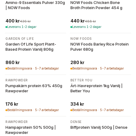
Amino-9 Essentials Pulver 330g
NOW Foods Chicken Bone
| NOW Foods
Broth Protein Powder 454 g
400 kr
440 kr
436 kr
488 kr
Leverans 1-2 dagar
Leverans 1-2 dagar
GARDEN OF LIFE
NOW FOODS
Garden Of Life Sport Plant-
NOW Foods Barley Rice Protein
Based Protein Vanilj 806g
Pulver 680g
860 kr
280 kr
Beställningsvara · 5-7 arbetsdagar
Beställningsvara · 5-7 arbetsdagar
RAWPOWDER
BETTER YOU
Pumpakärn protein 63% 450g
Ärt-Havreprotein 1kg Vanilj |
Rawpowder
Better You
176 kr
334 kr
Beställningsvara · 5-7 arbetsdagar
Beställningsvara · 5-7 arbetsdagar
RAWPOWDER
DENSE
Hampaprotein 50% 500g |
Biffprotein Vanilj 500g | Dense
Rawpowder