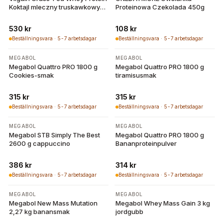
Koktajl mleczny truskawkowy
Proteinowa Czekolada 450g
1000 g
530 kr
108 kr
Beställningsvara · 5-7 arbetsdagar
Beställningsvara · 5-7 arbetsdagar
MEGABOL
MEGABOL
Megabol Quattro PRO 1800 g
Megabol Quattro PRO 1800 g
Cookies-smak
tiramisusmak
315 kr
315 kr
Beställningsvara · 5-7 arbetsdagar
Beställningsvara · 5-7 arbetsdagar
MEGABOL
MEGABOL
Megabol STB Simply The Best
Megabol Quattro PRO 1800 g
2600 g cappuccino
Bananproteinpulver
386 kr
314 kr
Beställningsvara · 5-7 arbetsdagar
Beställningsvara · 5-7 arbetsdagar
MEGABOL
MEGABOL
Megabol New Mass Mutation
Megabol Whey Mass Gain 3 kg
2,27 kg banansmak
jordgubb