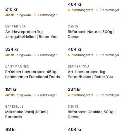
404 kr
210 kr
Beställningsvara · 5-7 arbetsdagar
Beställningsvara · 5-7 arbetsdagar
BETTER YOU
DENSE
Ärt-Havreprotein 1kg
Biffprotein Naturell 500g |
Jordgubb/Hallon | Better You
Dense
334 kr
404 kr
Beställningsvara · 5-7 arbetsdagar
Beställningsvara · 5-7 arbetsdagar
LANTMÄNNEN
BETTER YOU
PrOatein Havreprotein 450g |
Ärt-Havreprotein 1kg
Lantmännen Functional Foods
Päron/Kokos | Better You
181 kr
334 kr
Beställningsvara · 5-7 arbetsdagar
Beställningsvara · 5-7 arbetsdagar
BAREBELLS
DENSE
Milkshake Vanilj 330ml |
Biffprotein Choklad 500g |
Barebells
Dense
68 kr
404 kr