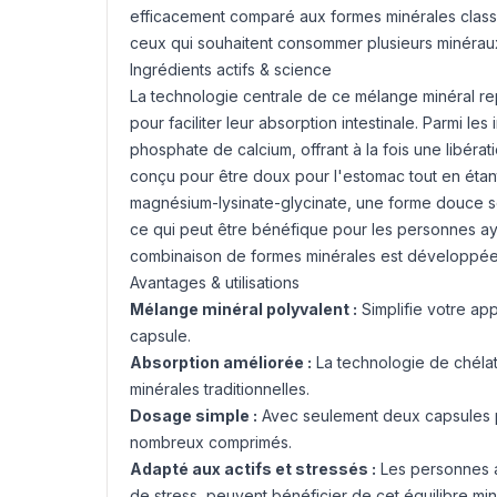
efficacement comparé aux formes minérales classi
ceux qui souhaitent consommer plusieurs minéraux
Ingrédients actifs & science
La technologie centrale de ce mélange minéral rep
pour faciliter leur absorption intestinale. Parmi le
phosphate de calcium, offrant à la fois une libéra
conçu pour être doux pour l'estomac tout en étan
magnésium-lysinate-glycinate, une forme douce so
ce qui peut être bénéfique pour les personnes ay
combinaison de formes minérales est développée a
Avantages & utilisations
Mélange minéral polyvalent :
Simplifie votre ap
capsule.
Absorption améliorée :
La technologie de chéla
minérales traditionnelles.
Dosage simple :
Avec seulement deux capsules pa
nombreux comprimés.
Adapté aux actifs et stressés :
Les personnes a
de stress, peuvent bénéficier de cet équilibre min