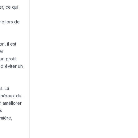
r, ce qui
me lors de
, il est
er
n profil
 d'éviter un
s. La
minéraux du
r améliorer
ts
umière,