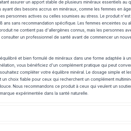
itant assurer un apport stable de plusieurs minéraux essentiels au qu
nnes ayant des besoins accrus en minéraux, comme les femmes en âg
les personnes actives ou celles soumises au stress. Le produit n'est
8 ans sans recommandation spécifique. Les femmes enceintes ou all
e produit ne contient pas d'allergènes connus, mais les personnes a
rs consulter un professionnel de santé avant de commencer un nouv
e équilibré et bien formulé de minéraux dans une forme adaptée à 
hélation, vous bénéficiez d'un complément pratique qui peut conve
ouhaitez compléter votre équilibre minéral. Le dosage simple et le
 un choix fiable pour ceux qui recherchent un complément multimin
douce. Nous recommandons ce produit à ceux qui veulent un soutie
marque expérimentée dans la santé naturelle.