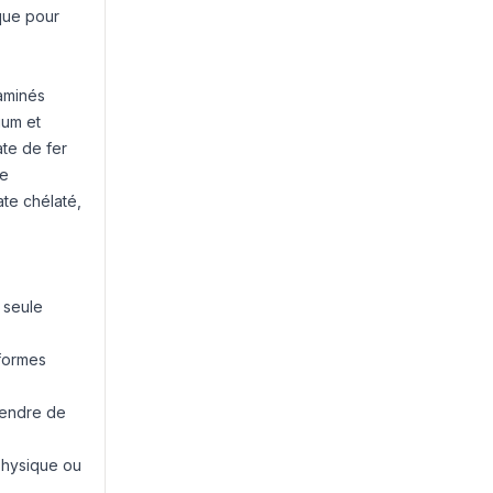
que pour
 aminés
ium et
ate de fer
te
te chélaté,
 seule
 formes
rendre de
physique ou