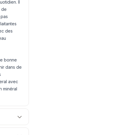
otidien. Il
e de
 pas
aitantes
vec des
eau
une bonne
nir dans de
s
eral avec
n minéral