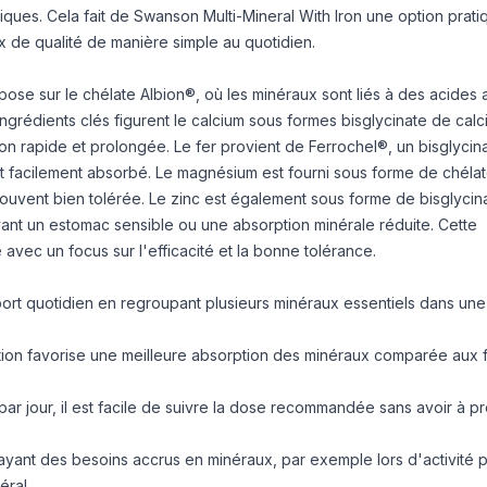
ques. Cela fait de Swanson Multi-Mineral With Iron une option prati
 de qualité de manière simple au quotidien.
ose sur le chélate Albion®, où les minéraux sont liés à des acides
s ingrédients clés figurent le calcium sous formes bisglycinate de calc
tion rapide et prolongée. Le fer provient de Ferrochel®, un bisglycin
t facilement absorbé. Le magnésium est fourni sous forme de chéla
uvent bien tolérée. Le zinc est également sous forme de bisglycina
ant un estomac sensible ou une absorption minérale réduite. Cette
vec un focus sur l'efficacité et la bonne tolérance.
port quotidien en regroupant plusieurs minéraux essentiels dans une
tion favorise une meilleure absorption des minéraux comparée aux
r jour, il est facile de suivre la dose recommandée sans avoir à p
yant des besoins accrus en minéraux, par exemple lors d'activité 
éral.