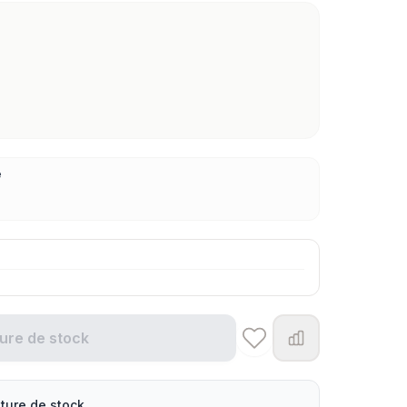
e
ure de stock
ture de stock