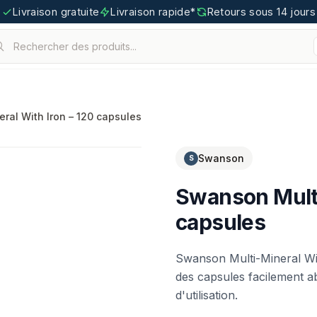
Livraison gratuite
Livraison rapide*
Retours sous 14 jours
Rechercher des produits...
.
tigoo.com
ral With Iron – 120 capsules
Swanson
S
Swanson Multi
capsules
Swanson Multi-Mineral Wit
des capsules facilement a
d'utilisation.