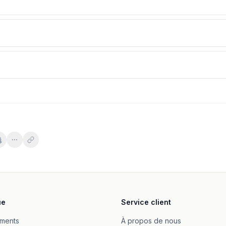
etter
ue
Service client
0 Tabletter
ments
À propos de nous