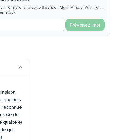
us informerons lorsque Swanson Multi-Mineral With Iron –
en stock.
Prévenez-moi
binaison
 deux mois
, reconnue
oureuse de
 qualité et
ode qui
us