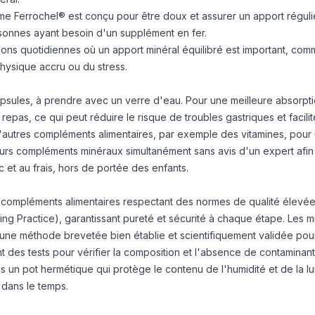
me Ferrochel® est conçu pour être doux et assurer un apport régulie
sonnes ayant besoin d'un supplément en fer.
ations quotidiennes où un apport minéral équilibré est important, com
physique accru ou du stress.
ules, à prendre avec un verre d'eau. Pour une meilleure absorption
pas, ce qui peut réduire le risque de troubles gastriques et facilit
'autres compléments alimentaires, par exemple des vitamines, pour u
ieurs compléments minéraux simultanément sans avis d'un expert afin
et au frais, hors de portée des enfants.
 compléments alimentaires respectant des normes de qualité élevée
ng Practice), garantissant pureté et sécurité à chaque étape. Les 
, une méthode brevetée bien établie et scientifiquement validée pou
t des tests pour vérifier la composition et l'absence de contaminan
s un pot hermétique qui protège le contenu de l'humidité et de la l
t dans le temps.