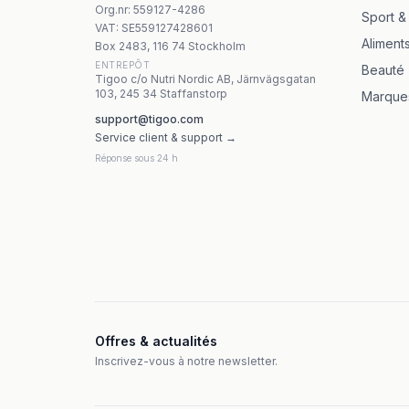
Swanson L-karnozyna 500mg 60 kapslar
Org.nr
:
559127-4286
Sport &
Swanson Full Spectrum Cinnamon 375mg 180
VAT:
SE559127428601
Aliment
Box 2483, 116 74 Stockholm
ENTREPÔT
Beauté
Tigoo c/o Nutri Nordic AB, Järnvägsgatan
103, 245 34 Staffanstorp
Marque
support@tigoo.com
Service client & support →
Réponse sous 24 h
Offres & actualités
Inscrivez-vous à notre newsletter.