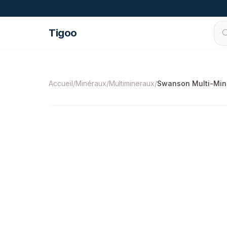
Passer au contenu
Tigoo
©
2026
Nutri Nordic AB.
Tous droits réservés
Accueil
/
Minéraux
/
Multimineraux
/
Swanson Multi-Mine