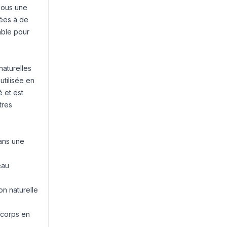
sous une
tées à de
able pour
naturelles
utilisée en
 et est
tres
ans une
eau
on naturelle
 corps en