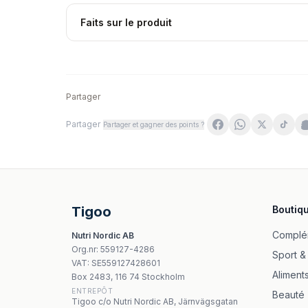
Faits sur le produit
Partager
Partager
Partager et gagner des points ?
MyBestPharm MyBestProtect 250 ml aromat 
WegaFarm Liver Complex SR 60 kapslar
Kawon Johannesörtskraut Fix 30 påsar à 2g
NOW Foods Dong Quai - 520mg - 100 Veg Cap
Tigoo
Boutiq
Swanson Adaptogenic Herbal Complex 60 Ca
MedFuture Pureline Nutrition Garcinia cambog
Complé
Nutri Nordic AB
Medverita Mumio/Shilajit 120 kapslar
Org.nr
:
559127-4286
Sport &
Himalaya Bacopa (Brahmi) 60 kapslar
VAT:
SE559127428601
Aliment
Box 2483, 116 74 Stockholm
ENTREPÔT
Beauté
Tigoo c/o Nutri Nordic AB, Järnvägsgatan