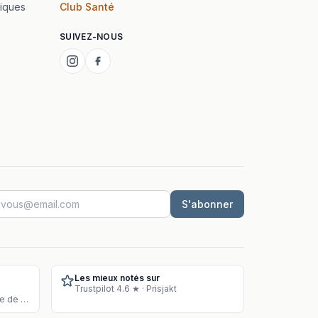
iques
Club Santé
SUIVEZ-NOUS
S'abonner
Les mieux notés sur
Trustpilot 4.6 ★ · Prisjakt
Entrepôt approuvé pour la vente de compléments