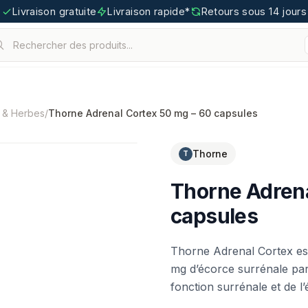
Livraison gratuite
Livraison rapide*
Retours sous 14 jours
Rechercher des produits...
.
tigoo.com
s & Herbes
/
Thorne Adrenal Cortex 50 mg – 60 capsules
Thorne
T
Thorne Adrena
capsules
Thorne Adrenal Cortex es
mg d’écorce surrénale par
fonction surrénale et de l’