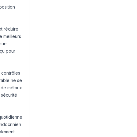
position
t réduire
e meilleurs
ours
nçu pour
 contrôles
irable ne se
, de métaux
 sécurité
quotidienne
endocrinien
galement