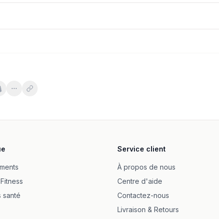
ziołowo-malinowy
sules
ue
Service client
ps
ia ekstrakt 60 kapslar
ments
À propos de nous
 Fitness
Centre d'aide
s santé
Contactez-nous
Livraison & Retours