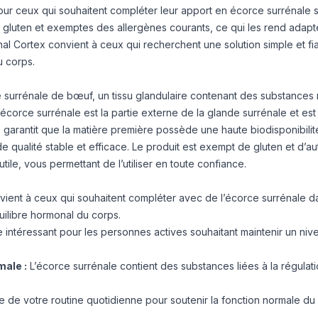
our ceux qui souhaitent compléter leur apport en écorce surrénale 
s
gluten
et exemptes des allergènes courants, ce qui les rend adap
 Cortex convient à ceux qui recherchent une solution simple et fi
u corps.
rce surrénale de bœuf, un tissu glandulaire contenant des substances 
corce surrénale est la partie externe de la glande surrénale et est 
garantit que la matière première possède une haute biodisponibilité
e qualité stable et efficace. Le produit est exempt de gluten et d’au
tile, vous permettant de l’utiliser en toute confiance.
ient à ceux qui souhaitent compléter avec de l’écorce surrénale d
quilibre hormonal du corps.
 intéressant pour les personnes actives souhaitant maintenir un niv
male :
L’écorce surrénale contient des substances liées à la régulati
ie de votre routine quotidienne pour soutenir la fonction normale du