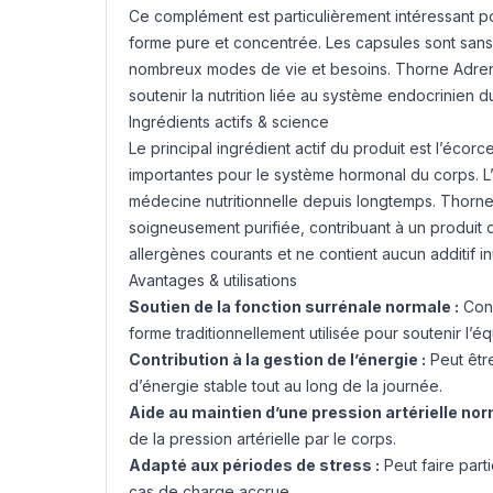
Ce complément est particulièrement intéressant p
forme pure et concentrée. Les capsules sont san
nombreux modes de vie et besoins. Thorne Adrenal
soutenir la nutrition liée au système endocrinien d
Ingrédients actifs & science
Le principal ingrédient actif du produit est l’éco
importantes pour le système hormonal du corps. L’é
médecine nutritionnelle depuis longtemps. Thorne 
soigneusement purifiée, contribuant à un produit d
allergènes courants et ne contient aucun additif inu
Avantages & utilisations
Soutien de la fonction surrénale normale :
Conv
forme traditionnellement utilisée pour soutenir l’é
Contribution à la gestion de l’énergie :
Peut être
d’énergie stable tout au long de la journée.
Aide au maintien d’une pression artérielle nor
de la pression artérielle par le corps.
Adapté aux périodes de stress :
Peut faire part
cas de charge accrue.