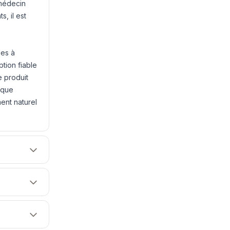
 médecin
, il est
les à
ption fiable
e produit
rque
nt naturel