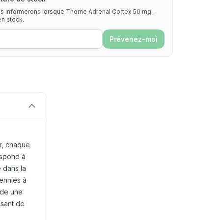
us informerons lorsque Thorne Adrenal Cortex 50 mg –
n stock.
Prévenez-moi
r, chaque
espond à
 dans la
cennies à
rde une
aisant de