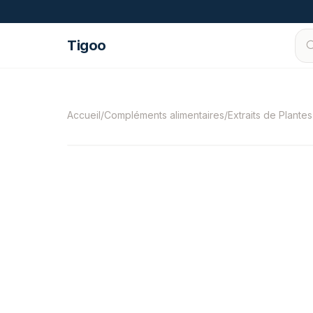
Passer au contenu
Tigoo
©
2026
Nutri Nordic AB.
Tous droits réservés
Accueil
/
Compléments alimentaires
/
Extraits de Plante