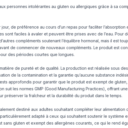
ux personnes intolérantes au gluten ou allergiques grâce à sa com
ur, de préférence au cours d’un repas pour faciliter l’absorption e
les sont faciles à avaler et peuvent être prises avec de l’eau. Pour d
’autres compléments soutenant l’équilibre hormonal, mais il est touj
é avant de commencer de nouveaux compléments. Le produit est co
n pour des périodes courtes que longues.
tière de pureté et de qualité. La production est réalisée sous des
misation de la contamination et la garantie qu’aucune substance indés
 tests approfondis pour garantir que le produit est exempt de gluten
tion suit les normes GMP (Good Manufacturing Practices), offrant une
ur préserver la fraîcheur et la durabilité du produit dans le temps.
lement destiné aux adultes souhaitant compléter leur alimentation 
t particulièrement adapté à ceux qui souhaitent soutenir le système 
st sans gluten et exempt des allergènes courants, ce qui le rend é