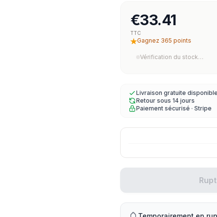
€33.41
TTC
Gagnez 365 points
Vérification du stock…
Livraison gratuite disponibl
Retour sous 14 jours
Paiement sécurisé · Stripe
Rupt
Temporairement en rup