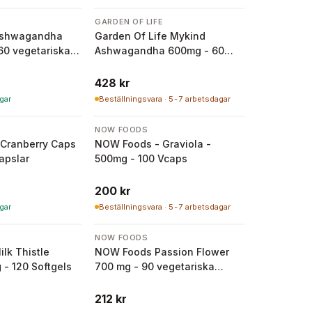
GARDEN OF LIFE
Ashwagandha
Garden Of Life Mykind
 60 vegetariska
Ashwagandha 600mg - 60
veganska tabletter
428 kr
gar
Beställningsvara · 5-7 arbetsdagar
NOW FOODS
Cranberry Caps
NOW Foods - Graviola -
apslar
500mg - 100 Vcaps
200 kr
gar
Beställningsvara · 5-7 arbetsdagar
NOW FOODS
lk Thistle
NOW Foods Passion Flower
 - 120 Softgels
700 mg - 90 vegetariska
kapslar
212 kr