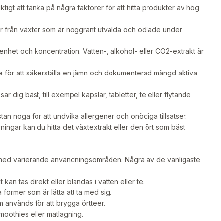
ktigt att tänka på några faktorer för att hitta produkter av hög
r från växter som är noggrant utvalda och odlade under
het och koncentration. Vatten-, alkohol- eller CO2-extrakt är
e för att säkerställa en jämn och dokumenterad mängd aktiva
 dig bäst, till exempel kapslar, tabletter, te eller flytande
tan noga för att undvika allergener och onödiga tillsatser.
ingar kan du hitta det växtextrakt eller den ört som bäst
h med varierande användningsområden. Några av de vanligaste
n tas direkt eller blandas i vatten eller te.
former som är lätta att ta med sig.
 används för att brygga örtteer.
moothies eller matlagning.