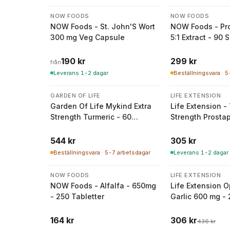
2 varianter
NOW FOODS
NOW FOODS
NOW Foods - St. John'S Wort
NOW Foods - Pro
300 mg Veg Capsule
5:1 Extract - 90 
190 kr
299 kr
från
Leverans 1-2 dagar
Beställningsvara · 
GARDEN OF LIFE
LIFE EXTENSION
Garden Of Life Mykind Extra
Life Extension - 
Strength Turmeric - 60
Strength Prostap
veganska tabletter
mjuka kapslar
544 kr
305 kr
Beställningsvara · 5-7 arbetsdagar
Leverans 1-2 dagar
-
30
%
NOW FOODS
LIFE EXTENSION
NOW Foods - Alfalfa - 650mg
Life Extension O
- 250 Tabletter
Garlic 600 mg -
vegetariska kap
164 kr
306 kr
436 kr