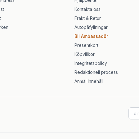
 Fitness
Hjälpcenter
st
Kontakta oss
t
Frakt & Retur
rken
Autopåfyllningar
Bli Ambassadör
Presentkort
Köpvillkor
Integritetspolicy
Redaktionell process
Anmäl innehåll