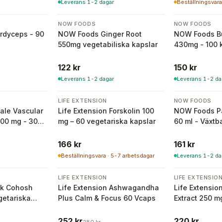
Leverans 1-2 dagar
Beställningsvara
NOW FOODS
NOW FOODS
rdyceps - 90
NOW Foods Ginger Root
NOW Foods B
550mg vegetabiliska kapslar
430mg - 100 
122 kr
150 kr
Leverans 1-2 dagar
Leverans 1-2 da
LIFE EXTENSION
NOW FOODS
ale Vascular
Life Extension Forskolin 100
NOW Foods Pa
100 mg - 30
mg – 60 vegetariska kapslar
60 ml - Växtb
slar
166 kr
161 kr
Beställningsvara · 5-7 arbetsdagar
Leverans 1-2 da
-
10
%
LIFE EXTENSION
LIFE EXTENSIO
k Cohosh
Life Extension Ashwagandha
Life Extensio
getariska
Plus Calm & Focus 60 Vcaps
Extract 250 m
kapslar
252 kr
220 kr