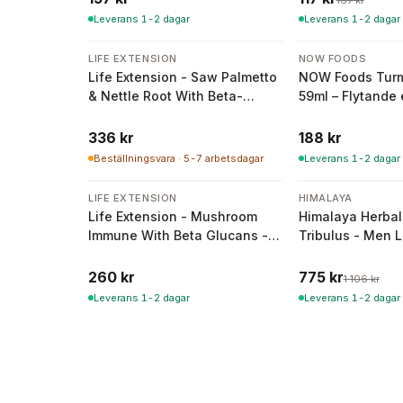
167 kr
Leverans 1-2 dagar
Leverans 1-2 dagar
LIFE EXTENSION
NOW FOODS
Life Extension - Saw Palmetto
NOW Foods Turme
& Nettle Root With Beta-
59ml – Flytande 
Sitosterol - 60 mjuka kapslar
gurkemejextrakt
336 kr
188 kr
Beställningsvara · 5-7 arbetsdagar
Leverans 1-2 dagar
-
30
%
LIFE EXTENSION
HIMALAYA
Life Extension - Mushroom
Himalaya Herbal
Immune With Beta Glucans -
Tribulus - Men L
30 Vcaps
- 60 kapslar (41
260 kr
775 kr
1 106 kr
Leverans 1-2 dagar
Leverans 1-2 dagar