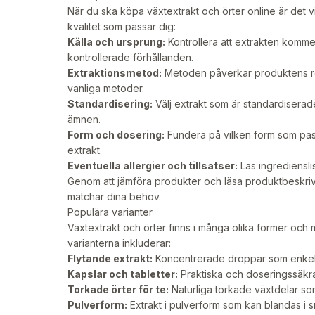
När du ska köpa växtextrakt och örter online är det vi
kvalitet som passar dig:
Källa och ursprung:
Kontrollera att extrakten komme
kontrollerade förhållanden.
Extraktionsmetod:
Metoden påverkar produktens ren
vanliga metoder.
Standardisering:
Välj extrakt som är standardiserad
ämnen.
Form och dosering:
Fundera på vilken form som passar
extrakt.
Eventuella allergier och tillsatser:
Läs ingredienslis
Genom att jämföra produkter och läsa produktbeskrivn
matchar dina behov.
Populära varianter
Växtextrakt och örter finns i många olika former oc
varianterna inkluderar:
Flytande extrakt:
Koncentrerade droppar som enkelt ka
Kapslar och tabletter:
Praktiska och doseringssäkra 
Torkade örter för te:
Naturliga torkade växtdelar som
Pulverform:
Extrakt i pulverform som kan blandas i s