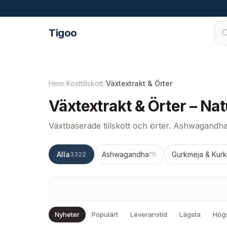
Hoppa till innehåll
Tigoo
Hem
/
Kosttillskott
/
Växtextrakt & Örter
Växtextrakt & Örter – Nat
Växtbaserade tillskott och örter. Ashwagandh
Alla
Ashwagandha
Gurkmeja & Kur
3322
115
Nyheter
Populärt
Leveranstid
Lägsta
Hög