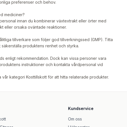
sonliga preferenser och behov.
ed mediciner?
spersonal innan du kombinerar växtextrakt eller örter med
t eller orsaka oväntade reaktioner.
itliga tillverkare som följer god tillverkningssed (GMP). Titta
tt säkerställa produktens renhet och styrka.
änds enligt rekommendation. Dock kan vissa personer vara
id produktens instruktioner och kontakta vårdpersonal vid
na vår kategori
Kosttillskott
för att hitta relaterade produkter.
Kundservice
kott
Om oss