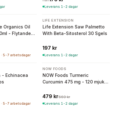
från
gar
Leverans 1-2 dagar
E
LIFE EXTENSION
e Organics Oil
Life Extension Saw Palmetto
0ml - Flytande
With Beta-Sitosterol 30 Sgels
eganoolja
197 kr
 · 5-7 arbetsdagar
Leverans 1-2 dagar
-
27
%
N
NOW FOODS
n - Echinacea
NOW Foods Turmeric
ps
Curcumin 475 mg - 120 mjuka
kapslar
479 kr
660 kr
 · 5-7 arbetsdagar
Leverans 1-2 dagar