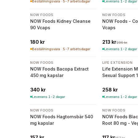
Beställningsvara · 5-7 arbetsdagar
Leverans 1-2 dagar
-
10
%
NOW FOODS
NOW FOODS
NOW Foods Kidney Cleanse
NOW Foods - Co
90 Vcaps
Vcaps
180 kr
213 kr
236 kr
Beställningsvara · 5-7 arbetsdagar
Leverans 1-2 dagar
NOW FOODS
LIFE EXTENSION
NOW Foods Bacopa Extract
Life Extension M
450 mg kapslar
Sexual Support 
vegetariska kap
340 kr
258 kr
Leverans 1-2 dagar
Leverans 1-2 dagar
-
30
%
NOW FOODS
NOW FOODS
NOW Foods Hagtornsbär 540
NOW Foods Blac
mg kapslar
Root 80 mg - Ve
kapslar
157 kr
117 kr