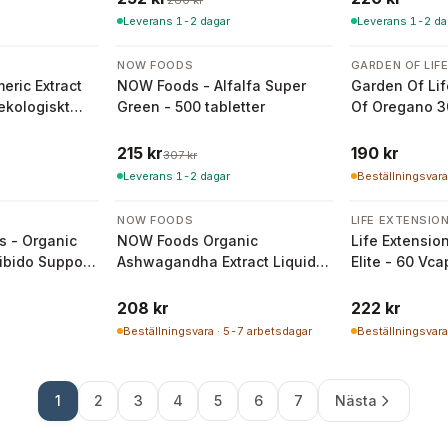
280 kr
Leverans 1-2 dagar
Leverans 1-2 da
-
30
%
NOW FOODS
GARDEN OF LIF
ric Extract
NOW Foods - Alfalfa Super
Garden Of Lif
ekologiskt
Green - 500 tabletter
Of Oregano 3
Ekologisk Or
215 kr
190 kr
307 kr
Leverans 1-2 dagar
Beställningsvara
NOW FOODS
LIFE EXTENSIO
s - Organic
NOW Foods Organic
Life Extensio
ibido Support
Ashwagandha Extract Liquid
Elite - 60 Vca
g)
59ml
208 kr
222 kr
Beställningsvara · 5-7 arbetsdagar
Beställningsvara
1
2
3
4
5
6
7
Nästa