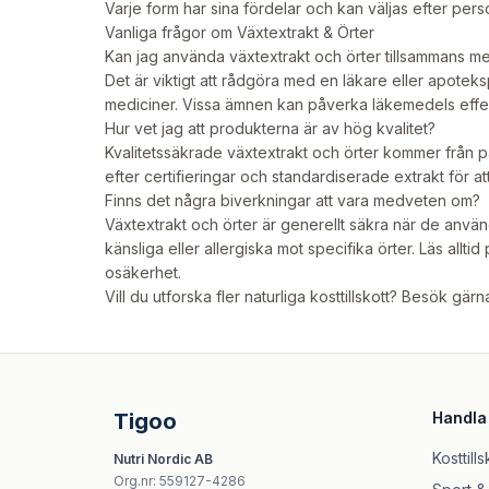
Varje form har sina fördelar och kan väljas efter per
Vanliga frågor om Växtextrakt & Örter
Kan jag använda växtextrakt och örter tillsammans m
Det är viktigt att rådgöra med en läkare eller apotek
mediciner. Vissa ämnen kan påverka läkemedels effek
Hur vet jag att produkterna är av hög kvalitet?
Kvalitetssäkrade växtextrakt och örter kommer från pål
efter certifieringar och standardiserade extrakt för a
Finns det några biverkningar att vara medveten om?
Växtextrakt och örter är generellt säkra när de anv
känsliga eller allergiska mot specifika örter. Läs allt
osäkerhet.
Vill du utforska fler naturliga kosttillskott? Besök gär
Tigoo
Handla
Kosttills
Nutri Nordic AB
Org.nr
:
559127-4286