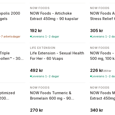
NOW FOODS
NOW FOODS
polis 2000
NOW Foods - Artichoke
NOW Foods 
Sgels
Extract 450mg - 90 kapslar
Stress Relief
kapslar
192 kr
305 kr
5-7 arbetsdagar
Leverans 1-2 dagar
Leverans 1-2 da
-
10
%
LIFE EXTENSION
NOW FOODS
Triple
Life Extension - Sexual Health
NOW Foods - 
ollen™ - 30
For Her - 60 Vcaps
500 mg, 100 k
492 kr
226 kr
251 kr
Leverans 1-2 dagar
Leverans 1-2 da
NOW FOODS
NOW FOODS
ptimized
NOW Foods Turmeric &
NOW Foods Mi
 200
Bromelain 600 mg - 90
Extract 450mg
slar
vegetariska kapslar
270 kr
340 kr