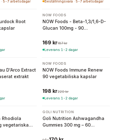
 · 5-7 arbetsdagar
Beställningsvara · 5-7 arbetsdagar
-
10
%
NOW FOODS
urdock Root
NOW Foods - Beta-1,3/1,6-D-
kapslar
Glucan 100mg - 90
vegetabiliska kapslar
169 kr
187 kr
gar
Leverans 1-2 dagar
-
10
%
NOW FOODS
u D'Arco Extract
NOW Foods Immune Renew
aserat extrakt
90 vegetabiliska kapslar
198 kr
220 kr
gar
Leverans 1-2 dagar
3 varianter
N
GOLI NUTRITION
n Rhodiola
Goli Nutrition Ashwagandha
g vegetariska
Gummies 300 mg – 60
Gummies
170 kr