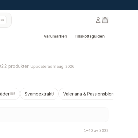
⌘K
Varumärken
Tillskottsguiden
322 produkter
·
Uppdaterad
8 aug. 2026
läder
Svampextrakt
Valeriana & Passionsblomma
Vi
195
1
12
1–40 av 3322