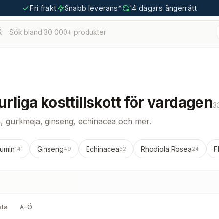
Fri frakt
Snabb leverans*
14 dagars ångerrätt
Sök bland 30 000+ produkter
urliga kosttillskott för vardagen
3
a, gurkmeja, ginseng, echinacea och mer.
kumin
Ginseng
Echinacea
Rhodiola Rosea
F
141
49
32
24
sta
A–Ö