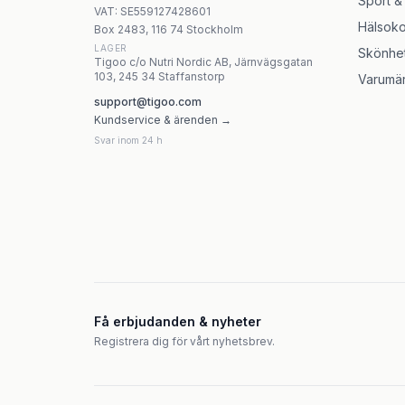
Sport &
VAT:
SE559127428601
Hälsoko
Box 2483, 116 74 Stockholm
LAGER
Skönhe
Tigoo c/o Nutri Nordic AB, Järnvägsgatan
103, 245 34 Staffanstorp
Varumä
support@tigoo.com
Kundservice & ärenden →
Svar inom 24 h
Få erbjudanden & nyheter
Registrera dig för vårt nyhetsbrev.