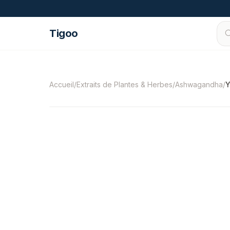
Passer au contenu
Tigoo
©
2026
Nutri Nordic AB.
Tous droits réservés
Accueil
/
Extraits de Plantes & Herbes
/
Ashwagandha
/
Y
-
22
%