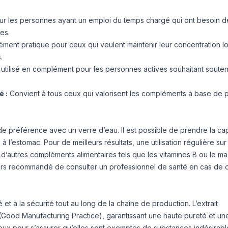
ur les personnes ayant un emploi du temps chargé qui ont besoin d
es.
ent pratique pour ceux qui veulent maintenir leur concentration l
.
utilisé en complément pour les personnes actives souhaitant souteni
é :
Convient à tous ceux qui valorisent les compléments à base de p
e préférence avec un verre d’eau. Il est possible de prendre la ca
à l’estomac. Pour de meilleurs résultats, une utilisation régulière sur
 d’autres compléments alimentaires tels que les vitamines B ou le 
jours recommandé de consulter un professionnel de santé en cas de
t à la sécurité tout au long de la chaîne de production. L’extrait
ood Manufacturing Practice), garantissant une haute pureté et une 
reux pour s’assurer qu’elles sont exemptes de substances indésirabl