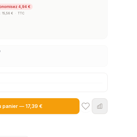
onomisez 4,94 €
 : 15,56 €
·
TTC
e
u panier — 17,39 €