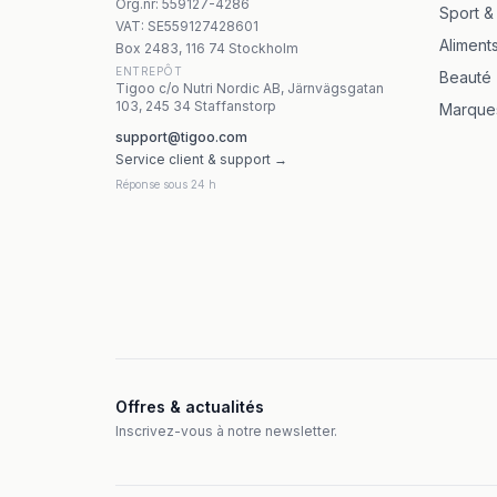
Olimp Labs Ashwagandha 60 kapslar
Org.nr
:
559127-4286
Sport &
Yango - Liposomal Vitamin C - 60 kapslar
VAT:
SE559127428601
Aliment
Box 2483, 116 74 Stockholm
ENTREPÔT
Beauté
Tigoo c/o Nutri Nordic AB, Järnvägsgatan
103, 245 34 Staffanstorp
Marque
support@tigoo.com
Service client & support →
Réponse sous 24 h
Offres & actualités
Inscrivez-vous à notre newsletter.