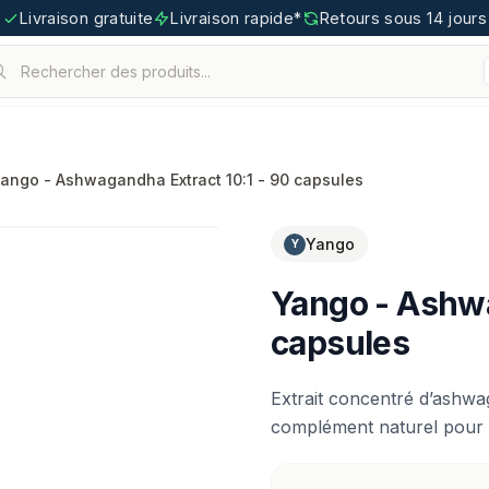
Livraison gratuite
Livraison rapide*
Retours sous 14 jours
Rechercher des produits...
.
tigoo.com
ango - Ashwagandha Extract 10:1 - 90 capsules
Yango
Y
Yango - Ashwa
capsules
Extrait concentré d’ashw
complément naturel pour l’