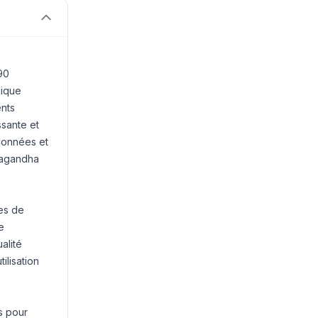
90
dique
ents
ssante et
tionnées et
hwagandha
ies de
e
alité
ilisation
s pour