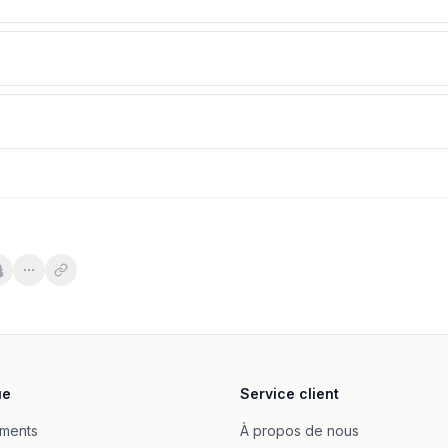
operine 60 vege kapsułek
- 60 kapslar
ue
Service client
gggodis
ments
À propos de nous