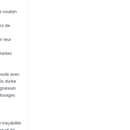
e soutien
ors de
r leur
lantes
psule avec
 la durée
magnésium
 dosages
traçabilité.
es et de