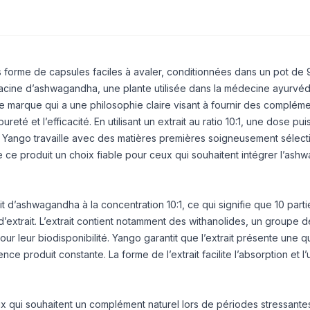
s forme de capsules faciles à avaler, conditionnées dans un pot de 
 racine d’ashwagandha, une plante utilisée dans la médecine ayurvé
ne marque qui a une philosophie claire visant à fournir des complém
ureté et l’efficacité. En utilisant un extrait au ratio 10:1, une dose pui
e. Yango travaille avec des matières premières soigneusement sélec
 ce produit un choix fiable pour ceux qui souhaitent intégrer l’as
rait d’ashwagandha à la concentration 10:1, ce qui signifie que 10 part
’extrait. L’extrait contient notamment des withanolides, un groupe d
r leur biodisponibilité. Yango garantit que l’extrait présente une qu
 produit constante. La forme de l’extrait facilite l’absorption et l’ut
 qui souhaitent un complément naturel lors de périodes stressante