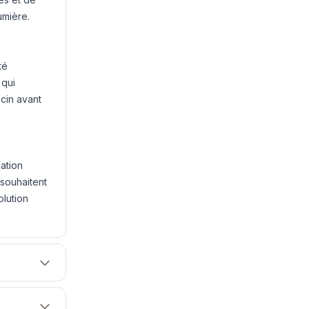
umière.
té
 qui
cin avant
ation
 souhaitent
lution