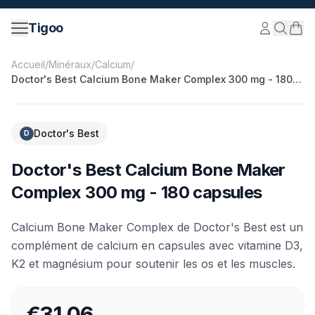
Passer au contenu
Tigoo
©
2026
Nutri Nordic AB.
Tous droits réservés.
tigoo.com
Accueil
/
Minéraux
/
Calcium
/
Doctor's Best Calcium Bone Maker Complex 300 mg - 180
capsules
Doctor's Best
D
Doctor's Best Calcium Bone Maker
Complex 300 mg - 180 capsules
Calcium Bone Maker Complex de Doctor's Best est un
complément de calcium en capsules avec vitamine D3,
K2 et magnésium pour soutenir les os et les muscles.
€31.06