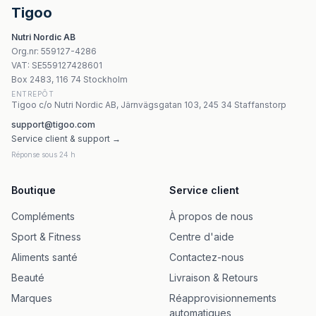
Kenay - Calcium Alpha-Ketoglutarate - 60 kapslar
Tigoo
Jutavit Calcium+Vitamin D3 Gummy Vitamin – Hallon, 50 
Nutri Nordic AB
Jutavit - Szerves Kalcium + D3-Vitamin 60 kapslar
Org.nr
:
559127-4286
Natural Factors Vitamin C Kalciumaskorbat - 90 Kapslar
VAT:
SE559127428601
Life Extension Calcium D-Glucarate 200mg 60 vegetarisk
Box 2483, 116 74 Stockholm
ENTREPÔT
Tigoo c/o Nutri Nordic AB, Järnvägsgatan 103, 245 34 Staffanstorp
support@tigoo.com
Service client & support →
Réponse sous 24 h
Boutique
Service client
Compléments
À propos de nous
Sport & Fitness
Centre d'aide
Aliments santé
Contactez-nous
Beauté
Livraison & Retours
Marques
Réapprovisionnements
automatiques