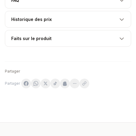
FAQ
Historique des prix
Faits sur le produit
Partager
Partager
UNIPHAR - Calcium 300 tabletter
Swanson - Calcium Citrate Powder, 100% Rent och Mjölkf
NOW Foods Calcium D-Glucarate 500 mg, vegetabiliska 