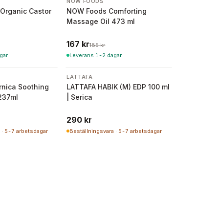
-
10
%
NOW FOODS
Organic Castor
NOW Foods Comforting
Massage Oil 473 ml
167 kr
185 kr
gar
Leverans 1-2 dagar
LATTAFA
nica Soothing
LATTAFA HABIK (M) EDP 100 ml
237ml
| Serica
290 kr
 · 5-7 arbetsdagar
Beställningsvara · 5-7 arbetsdagar