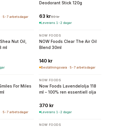
Deodorant Stick 120g
63 kr
 · 5-7 arbetsdagar
89 kr
Leverans 1-2 dagar
NOW FOODS
Shea Nut Oil,
NOW Foods Clear The Air Oil
3 ml
Blend 30ml
140 kr
gar
Beställningsvara · 5-7 arbetsdagar
NOW FOODS
miles For Miles
Now Foods Lavendelolja 118
0ml
ml – 100% ren essentiell olja
370 kr
 · 5-7 arbetsdagar
Leverans 1-2 dagar
NOW FOODS