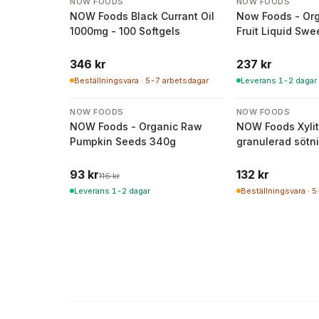
NOW FOODS
NOW FOODS
NOW Foods Black Currant Oil
Now Foods - Or
1000mg - 100 Softgels
Fruit Liquid Swe
346 kr
237 kr
Beställningsvara · 5-7 arbetsdagar
Leverans 1-2 dagar
-
20
%
NOW FOODS
NOW FOODS
NOW Foods - Organic Raw
NOW Foods Xylit
Pumpkin Seeds 340g
granulerad sötn
93 kr
132 kr
116 kr
Leverans 1-2 dagar
Beställningsvara · 