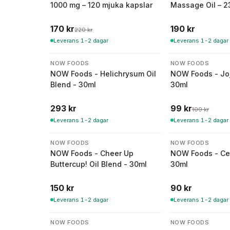
1000 mg – 120 mjuka kapslar
Massage Oil – 2
170 kr
190 kr
220 kr
Leverans 1-2 dagar
Leverans 1-2 dagar
-
9
%
NOW FOODS
NOW FOODS
NOW Foods - Helichrysum Oil
NOW Foods - Joj
Blend - 30ml
30ml
293 kr
99 kr
109 kr
Leverans 1-2 dagar
Leverans 1-2 dagar
NOW FOODS
NOW FOODS
NOW Foods - Cheer Up
NOW Foods - Ce
Buttercup! Oil Blend - 30ml
30ml
150 kr
90 kr
Leverans 1-2 dagar
Leverans 1-2 dagar
NOW FOODS
NOW FOODS