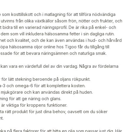
om kosttillskott och i matlagning för att tillföra nödvändiga
utvinns från olika växtkällor såsom frön, nötter och frukter, och
bidra till en varierad näringsprofil. De är rika på enkel- och
dem som vill inkludera hälsosamma fetter i sin dagliga rutin.
nhet och kvalitet, och de kan även användas i hud- och hårvård
a hälsosamma oljor online hos Tigoo får du tillgång till
ssade för att bevara näringsämnen och naturliga smak.
an vara en värdefull del av din vardag. Några av fördelarna
för lätt stekning beroende på oljans rökpunkt.
ga-3 och omega-6 för att komplettera kosten.
a mjukgörare och kan användas direkt på huden.
ing för att ge näring och glans.
m är viktiga för kroppens funktioner.
tta rätt produkt för just dina behov, oavsett om du söker
t.
a på flera faktorer för att hitta en olja som passar just dig. Här