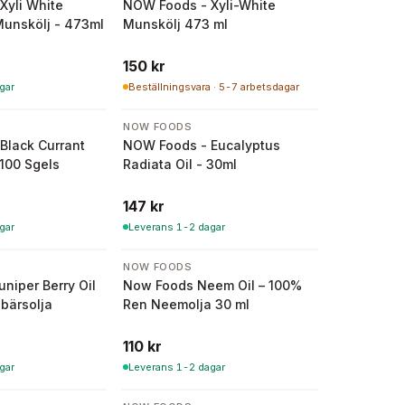
Xyli White
NOW Foods - Xyli-White
Munskölj - 473ml
Munskölj 473 ml
150 kr
gar
Beställningsvara · 5-7 arbetsdagar
NOW FOODS
Black Currant
NOW Foods - Eucalyptus
 100 Sgels
Radiata Oil - 30ml
147 kr
gar
Leverans 1-2 dagar
NOW FOODS
niper Berry Oil
Now Foods Neem Oil – 100%
bärsolja
Ren Neemolja 30 ml
110 kr
gar
Leverans 1-2 dagar