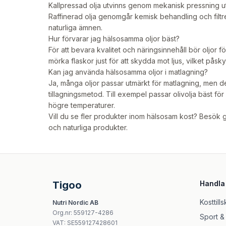
Kallpressad olja utvinns genom mekanisk pressning u
Raffinerad olja genomgår kemisk behandling och filtre
naturliga ämnen.
Hur förvarar jag hälsosamma oljor bäst?
För att bevara kvalitet och näringsinnehåll bör oljor fö
mörka flaskor just för att skydda mot ljus, vilket pås
Kan jag använda hälsosamma oljor i matlagning?
Ja, många oljor passar utmärkt för matlagning, men det 
tillagningsmetod. Till exempel passar olivolja bäst fö
högre temperaturer.
Vill du se fler produkter inom hälsosam kost? Besök 
och naturliga produkter.
Tigoo
Handla
Kosttills
Nutri Nordic AB
Org.nr
:
559127-4286
Sport &
VAT:
SE559127428601