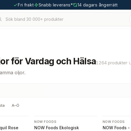
Fri frakt
Snabb leverans*
14 dagars ångerrätt
Sök bland 30 000+ produkter
or för Vardag och Hälsa
1264 produkter
·
samma oljor.
sta
A–Ö
NOW FOODS
NOW FOODS
quil Rose
NOW Foods Ekologisk
NOW Foods - A