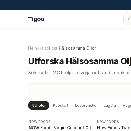
Hoppa till innehåll
Tigoo
Hem
/
Hälsokost
/
Hälsosamma Oljor
Utforska Hälsosamma Olj
Kokosolja, MCT-olja, olivolja och andra hälso
Nyheter
Populärt
Leveranstid
Lägsta
Hög
-
23
%
NOW FOODS
NOW FOODS
NOW Foods Virgin Coconut Oil
Now Foods Tran