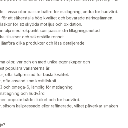
– vissa oljor passar bättre för matlagning, andra för hudvård.
 för att säkerställa hög kvalitet och bevarade näringsämnen.
flaskor för att skydda mot ljus och oxidation.
 en olja med rökpunkt som passar din tillagningsmetod.
a tillsatser och säkerställa renhet.
t jämföra olika produkter och läsa detaljerade
amma oljor, var och en med unika egenskaper och
t populära varianterna är:
r, ofta kallpressad för bästa kvalitet.
, ofta använd som kosttillskott.
 och omega-6, lämplig för matlagning.
matlagning och hudvård.
ner, populär både i köket och för hudvård.
ar, såsom kallpressade eller raffinerade, vilket påverkar smaken
ja?