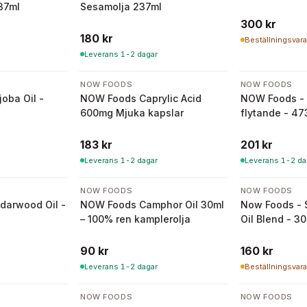
37ml
Sesamolja 237ml
300 kr
180 kr
Beställningsvara
Leverans 1-2 dagar
NOW FOODS
NOW FOODS
oba Oil -
NOW Foods Caprylic Acid
NOW Foods - 
600mg Mjuka kapslar
flytande - 47
183 kr
201 kr
Leverans 1-2 dagar
Leverans 1-2 da
NOW FOODS
NOW FOODS
darwood Oil -
NOW Foods Camphor Oil 30ml
Now Foods - S
– 100% ren kamplerolja
Oil Blend - 3
90 kr
160 kr
Leverans 1-2 dagar
Beställningsvara
NOW FOODS
NOW FOODS