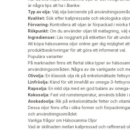
är några tips att ha i åtanke:
Typ av olja:
Välj olja beroende på användningsområde 
Kvalitet:
Sök efter kallpressade och ekologiska oljor
Förvaring:
Kontrollera att oljan är förpackad i mörka 
Rökpunkt:
Om du använder oljan till matlagning, välj
Ingredienser:
Läs noggrant på etiketten för att undvik
Att köpa hälsosamma oljor online ger dig möjlighet at
produktbeskrivningar för att göra ett informerat val.
Populära varianter
På marknaden finns ett flertal olika typer av hälsos
användningsområden. Några av de vanligaste och mes
Olivolja:
En klassisk olja rik på enkelomättade fettsyro
Linfröolja:
Känd för sitt innehåll av omega-3-fettsyror
Rapsolja:
En mild olja med en god balans av omega-3
Kokosolja:
Fast vid rumstemperatur, används både i 
Avokadoolja:
Rik på enkelomättade fetter och vitami
Dessa oljor finns ofta i olika former och förpackning
och användningsområdet.
Vanliga frågor om Hälsosamma Oljor
Vad är skillnaden mellan kallpressad och raffinerad ol