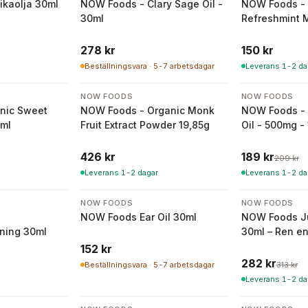
ikaolja 30ml
NOW Foods - Clary Sage Oil -
NOW Foods - 
30ml
Refreshmint 
278 kr
150 kr
Beställningsvara · 5-7 arbetsdagar
Leverans 1-2 da
-
10
%
NOW FOODS
NOW FOODS
nic Sweet
NOW Foods - Organic Monk
NOW Foods - 
7ml
Fruit Extract Powder 19,85g
Oil - 500mg -
426 kr
189 kr
209 kr
Leverans 1-2 dagar
Leverans 1-2 da
-
10
%
NOW FOODS
NOW FOODS
NOW Foods Ear Oil 30ml
NOW Foods Ju
ning 30ml
30ml – Ren en
152 kr
282 kr
Beställningsvara · 5-7 arbetsdagar
313 kr
Leverans 1-2 da