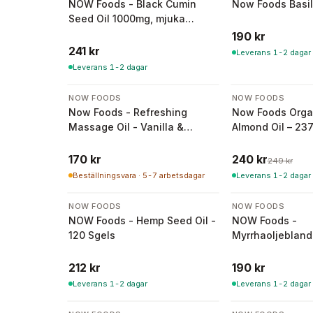
NOW Foods - Black Cumin
Now Foods Basil
Seed Oil 1000mg, mjuka
kapslar
190 kr
241 kr
Leverans 1-2 dagar
Leverans 1-2 dagar
-
4
%
NOW FOODS
NOW FOODS
Now Foods - Refreshing
Now Foods Orga
Massage Oil - Vanilla &
Almond Oil – 23
Citrus, 237 ml
170 kr
240 kr
249 kr
Beställningsvara · 5-7 arbetsdagar
Leverans 1-2 dagar
NOW FOODS
NOW FOODS
NOW Foods - Hemp Seed Oil -
NOW Foods -
120 Sgels
Myrrhaoljebland
212 kr
190 kr
Leverans 1-2 dagar
Leverans 1-2 dagar