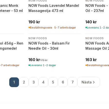
NOW FOODS
NOW FOODS
ganic Monk
NOW Foods Lavendel Mandel
NOW Foods - 
etener - 53 ml
Massageolja 473 ml
Oil - 237ml
190 kr
140 kr
Beställningsvara · 5-7 arbetsdagar
Leverans 1-2 da
-
8
%
NOW FOODS
NOW FOODS
ol 454g – Ren
NOW Foods - Balsam Fir
NOW Foods Ar
ingsmedel
Needle Oil - 30ml
Massage Oil 
160 kr
163 kr
173 kr
5-7 arbetsdagar
Leverans 1-2 dagar
Beställningsvara
1
2
3
4
5
6
7
Nästa