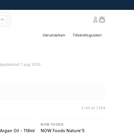
⌘K
Varumärken
Tillskottsguiden
Uppdaterad
7 aug. 2026
1–40 av 1264
-
29
%
NOW FOODS
rgan Oil - 118ml
NOW Foods Nature'S