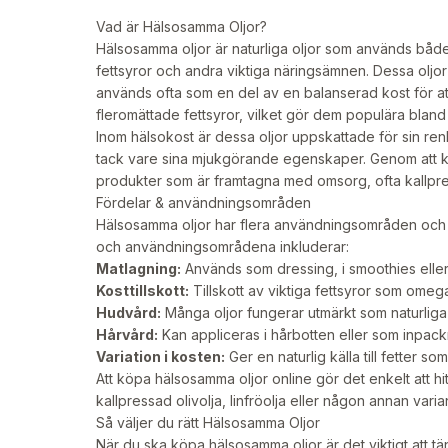
Vad är Hälsosamma Oljor?
Hälsosamma oljor är naturliga oljor som används både s
fettsyror och andra viktiga näringsämnen. Dessa oljor 
används ofta som en del av en balanserad kost för att 
fleromättade fettsyror, vilket gör dem populära bland 
Inom hälsokost är dessa oljor uppskattade för sin re
tack vare sina mjukgörande egenskaper. Genom att köp
produkter som är framtagna med omsorg, ofta kallpre
Fördelar & användningsområden
Hälsosamma oljor har flera användningsområden och k
och användningsområdena inkluderar:
Matlagning:
Används som dressing, i smoothies eller 
Kosttillskott:
Tillskott av viktiga fettsyror som ome
Hudvård:
Många oljor fungerar utmärkt som naturlig
Hårvård:
Kan appliceras i hårbotten eller som inpackn
Variation i kosten:
Ger en naturlig källa till fetter so
Att köpa hälsosamma oljor online gör det enkelt att hi
kallpressad olivolja, linfröolja eller någon annan varian
Så väljer du rätt Hälsosamma Oljor
När du ska köpa hälsosamma oljor är det viktigt att tänk