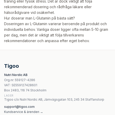
träning eller fysisk stress. Det är dock viktigt att följa
rekommenderad dosering och rådfråga läkare eller
hälsorådgivare vid osäkerhet.
Hur doserar man L-Glutamin på bästa sätt?
Doseringen av L-Glutamin varierar beroende på produkt och
individuella behov. Vanliga doser ligger ofta mellan 5-10 gram
per dag, men det är viktigt att följa tillverkarens
rekommendationer och anpassa efter eget behov.
Tigoo
Nutri Nordic AB
Org.nr
:
559127-4286
VAT:
SE559127428601
Box 2483, 116 74 Stockholm
LAGER
Tigoo c/o Nutri Nordic AB, Järnvägsgatan 103, 245 34 Staffanstorp
support@tigoo.com
Kundservice & ärenden →