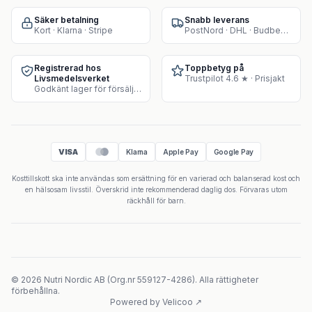
Säker betalning
Snabb leverans
Kort · Klarna · Stripe
PostNord · DHL · Budbee · Instabox
Registrerad hos
Toppbetyg på
Livsmedelsverket
Trustpilot 4.6 ★ · Prisjakt
Godkänt lager för försäljning av kosttillskott
VISA
Klarna
Apple Pay
Google Pay
Kosttillskott ska inte användas som ersättning för en varierad och balanserad kost och
en hälsosam livsstil. Överskrid inte rekommenderad daglig dos. Förvaras utom
räckhåll för barn.
©
2026
Nutri Nordic AB
(
Org.nr
559127-4286
).
Alla rättigheter
förbehållna.
Powered by Velicoo ↗