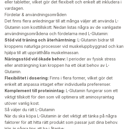
eller tabletter, vilket gör det flexibelt och enkelt att inkludera i
vardagen.
Fördelar & användningsområden
Det finns flera anledningar till att många väljer att använda L-
Glutamin som kosttillskott. Nedan listas några av de vanligaste
användningsområdena och fördelarna med L-Glutamin:
Stöd vid träning och återhämtning:
L-Glutamin bidrar till
kroppens naturliga processer vid muskeluppbyggnad och kan
hjälpa till att upprätthålla muskelmassan.
Näringsstöd vid ökade behov:
I perioder av fysisk stress
eller ansträngning kan kroppen ha ett ökat behov av L-
Glutamin.
Flexibilitet i dosering:
Finns i flera former, vilket gör det
enkelt att anpassa intaget efter individuella preferenser.
Komplement till proteinintag:
L-Glutamin fungerar som ett
viktigt tillskott för den som vill optimera sitt aminosyraintag
utöver vanlig kost.
Så väljer du rätt L-Glutamin
När du ska köpa L-Glutamin är det viktigt att tänka på några
faktorer för att hitta rätt produkt som passar just dina behov.
Här är några tips att ha i åtanke: