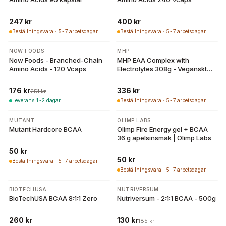
247 kr
400 kr
Beställningsvara · 5-7 arbetsdagar
Beställningsvara · 5-7 arbetsdagar
-
30
%
NOW FOODS
MHP
Now Foods - Branched-Chain
MHP EAA Complex with
Amino Acids - 120 Vcaps
Electrolytes 308g - Veganskt
aminosyrakomplex
176 kr
336 kr
251 kr
Leverans 1-2 dagar
Beställningsvara · 5-7 arbetsdagar
MUTANT
OLIMP LABS
Mutant Hardcore BCAA
Olimp Fire Energy gel + BCAA
36 g apelsinsmak | Olimp Labs
50 kr
50 kr
Beställningsvara · 5-7 arbetsdagar
Beställningsvara · 5-7 arbetsdagar
-
30
%
BIOTECHUSA
NUTRIVERSUM
BioTechUSA BCAA 8:1:1 Zero
Nutriversum - 2:1:1 BCAA - 500g
260 kr
130 kr
185 kr