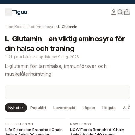
Hoppa till innehåll
Tigoo
Hem
/
Kosttillskott
/
Aminosyror
/
L-Glutamin
L-Glutamin – en viktig aminosyra för
din hälsa och träning
101 produkter
·
Uppdaterad
9 aug. 2026
L-glutamin för tarmhälsa, immunförsvar och
muskelåterhämtning.
Nyheter
Populärt
Leveranstid
Lägsta
Högsta
A–Ö
LIFE EXTENSION
NOW FOODS
Life Extension Branched Chain
NOW Foods Branched-Chain
Amino Acids 90 kapslar
Amino Acids 240 Vcaps