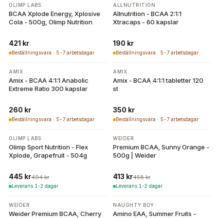
OLIMP LABS
ALLNUTRITION
BCAA Xplode Energy, Xplosive
Allnutrition - BCAA 2:1:1
Cola - 500g, Olimp Nutrition
Xtracaps - 60 kapslar
421 kr
190 kr
Beställningsvara · 5-7 arbetsdagar
Beställningsvara · 5-7 arbetsdagar
AMIX
AMIX
Amix - BCAA 4:1:1 Anabolic
Amix - BCAA 4:1:1 tabletter 120
Extreme Ratio 300 kapslar
st
260 kr
350 kr
Beställningsvara · 5-7 arbetsdagar
Beställningsvara · 5-7 arbetsdagar
-
10
%
-
10
%
OLIMP LABS
WEIDER
Olimp Sport Nutrition - Flex
Premium BCAA, Sunny Orange -
Xplode, Grapefruit - 504g
500g | Weider
445 kr
413 kr
494 kr
458 kr
Leverans 1-2 dagar
Leverans 1-2 dagar
WEIDER
NAUGHTY BOY
Weider Premium BCAA, Cherry
Amino EAA, Summer Fruits -