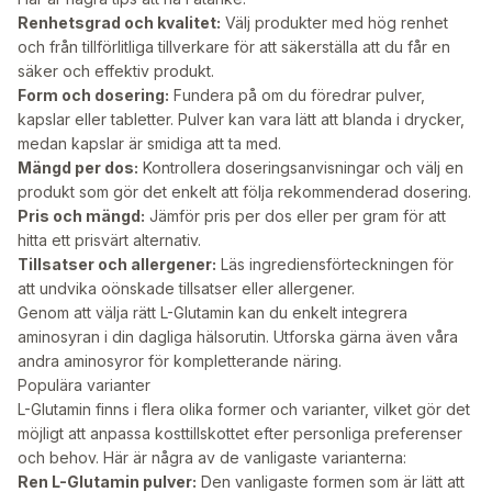
Renhetsgrad och kvalitet:
Välj produkter med hög renhet
och från tillförlitliga tillverkare för att säkerställa att du får en
säker och effektiv produkt.
Form och dosering:
Fundera på om du föredrar pulver,
kapslar eller tabletter. Pulver kan vara lätt att blanda i drycker,
medan kapslar är smidiga att ta med.
Mängd per dos:
Kontrollera doseringsanvisningar och välj en
produkt som gör det enkelt att följa rekommenderad dosering.
Pris och mängd:
Jämför pris per dos eller per gram för att
hitta ett prisvärt alternativ.
Tillsatser och allergener:
Läs ingrediensförteckningen för
att undvika oönskade tillsatser eller allergener.
Genom att välja rätt L-Glutamin kan du enkelt integrera
aminosyran i din dagliga hälsorutin. Utforska gärna även våra
andra aminosyror
för kompletterande näring.
Populära varianter
L-Glutamin finns i flera olika former och varianter, vilket gör det
möjligt att anpassa kosttillskottet efter personliga preferenser
och behov. Här är några av de vanligaste varianterna:
Ren L-Glutamin pulver:
Den vanligaste formen som är lätt att