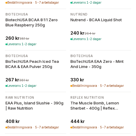
Beställningsvara · 5-7 arbetsdagar
Leverans 1-2 dagar
-
32
%
-
9
%
BIOTECHUSA
NUTREND
BiotechUSA BCAA 8:1:1 Zero
Nutrend - BCAA Liquid Shot
Blue Raspberry 250g
240 kr
264 kr
260 kr
381 kr
Leverans 1-2 dagar
Leverans 1-2 dagar
-
30
%
BIOTECHUSA
BIOTECHUSA
BioTechUSA Peach Iced Tea
BioTechUSA EAA Zero - Mint
BCAA & EAA Pulver 250g
And Lime - 350g
267 kr
330 kr
381 kr
Leverans 1-2 dagar
Beställningsvara · 5-7 arbetsdagar
RAW NUTRITION
REFLEX NUTRITION
EAA Plus, Island Slushie - 390g
The Muscle Bomb, Lemon
| Raw Nutrition
Sherbet - 400g | Reflex
Nutrition
408 kr
444 kr
Beställningsvara · 5-7 arbetsdagar
Beställningsvara · 5-7 arbetsdagar