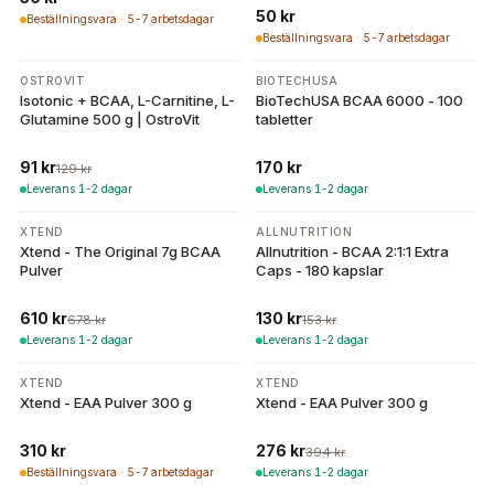
50 kr
Beställningsvara · 5-7 arbetsdagar
Beställningsvara · 5-7 arbetsdagar
-
29
%
OSTROVIT
BIOTECHUSA
Isotonic + BCAA, L-Carnitine, L-
BioTechUSA BCAA 6000 - 100
Glutamine 500 g | OstroVit
tabletter
91 kr
170 kr
129 kr
Leverans 1-2 dagar
Leverans 1-2 dagar
-
10
%
-
15
%
XTEND
ALLNUTRITION
Xtend - The Original 7g BCAA
Allnutrition - BCAA 2:1:1 Extra
Pulver
Caps - 180 kapslar
610 kr
130 kr
678 kr
153 kr
Leverans 1-2 dagar
Leverans 1-2 dagar
-
30
%
XTEND
XTEND
Xtend - EAA Pulver 300 g
Xtend - EAA Pulver 300 g
310 kr
276 kr
394 kr
Beställningsvara · 5-7 arbetsdagar
Leverans 1-2 dagar