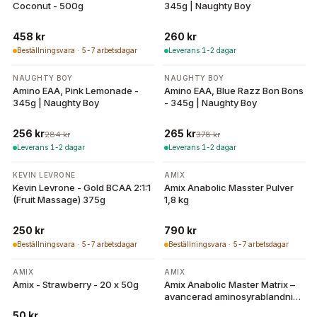
Coconut - 500g
345g | Naughty Boy
458 kr
260 kr
Beställningsvara · 5-7 arbetsdagar
Leverans 1-2 dagar
-
10
%
-
30
%
NAUGHTY BOY
NAUGHTY BOY
Amino EAA, Pink Lemonade -
Amino EAA, Blue Razz Bon Bons
345g | Naughty Boy
- 345g | Naughty Boy
256 kr
265 kr
284 kr
378 kr
Leverans 1-2 dagar
Leverans 1-2 dagar
KEVIN LEVRONE
AMIX
Kevin Levrone - Gold BCAA 2:1:1
Amix Anabolic Masster Pulver
(Fruit Massage) 375g
1,8 kg
250 kr
790 kr
Beställningsvara · 5-7 arbetsdagar
Beställningsvara · 5-7 arbetsdagar
AMIX
AMIX
Amix - Strawberry - 20 x 50g
Amix Anabolic Master Matrix –
avancerad aminosyrablandning
i praktiska sachets
50 kr