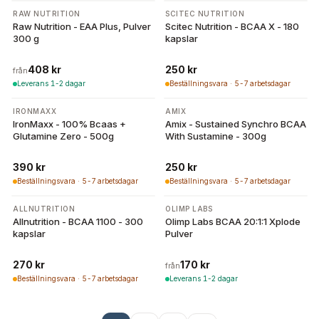
4 varianter
RAW NUTRITION
SCITEC NUTRITION
Raw Nutrition - EAA Plus, Pulver
Scitec Nutrition - BCAA X - 180
300 g
kapslar
408 kr
250 kr
från
Leverans 1-2 dagar
Beställningsvara · 5-7 arbetsdagar
IRONMAXX
AMIX
IronMaxx - 100% Bcaas +
Amix - Sustained Synchro BCAA
Glutamine Zero - 500g
With Sustamine - 300g
390 kr
250 kr
Beställningsvara · 5-7 arbetsdagar
Beställningsvara · 5-7 arbetsdagar
6 varianter
ALLNUTRITION
OLIMP LABS
Allnutrition - BCAA 1100 - 300
Olimp Labs BCAA 20:1:1 Xplode
kapslar
Pulver
270 kr
170 kr
från
Beställningsvara · 5-7 arbetsdagar
Leverans 1-2 dagar