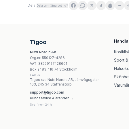
Dela
Dela och tjäna poäng?
Health Labs Care MyKids Zinc Cynk Czarny Be
MyVita - Vitamin C Gummies For Kids 60 styc
NOW Foods - Kid Vits - Children's Multivitamin
Garden Of Life - Probiotics Kids+ Berry Cher
Tigoo
Handla
Garden Of Life Organic Kids Probiotics 5 milja
Nfo Vitamin D3 Baby Spray 20ml
Kosttills
Nutri Nordic AB
Nature's Way - Elderberry Kids Immune Gum
Org.nr
:
559127-4286
Sport &
Better You - Mineral Bath Flakes - 1kg
VAT:
SE559127428601
Hälsoko
Box 2483, 116 74 Stockholm
LAGER
Skönhe
Tigoo c/o Nutri Nordic AB, Järnvägsgatan
103, 245 34 Staffanstorp
Varumä
support@tigoo.com
Kundservice & ärenden →
Svar inom 24 h