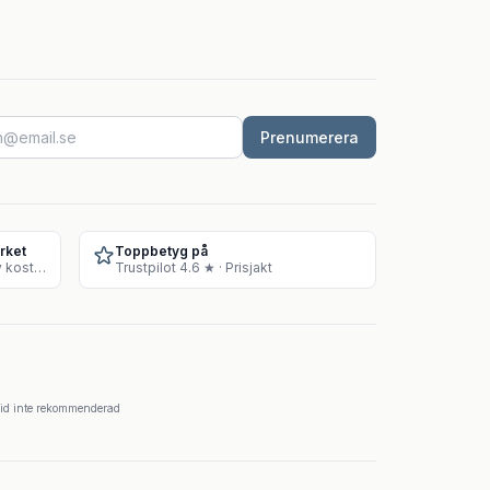
Prenumerera
rket
Toppbetyg på
Godkänt lager för försäljning av kosttillskott
Trustpilot 4.6 ★ · Prisjakt
krid inte rekommenderad