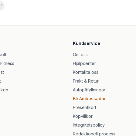
z för barn 60 geléer
ken
 60 tuggtabletter
ry - 30 Gummies
Kundservice
rder CFU tuggtabletter
kott
Om oss
mies - 60 Gummies
 Fitness
Hjälpcenter
st
Kontakta oss
t
Frakt & Retur
rken
Autopåfyllningar
Bli Ambassadör
Presentkort
Köpvillkor
Integritetspolicy
Redaktionell process