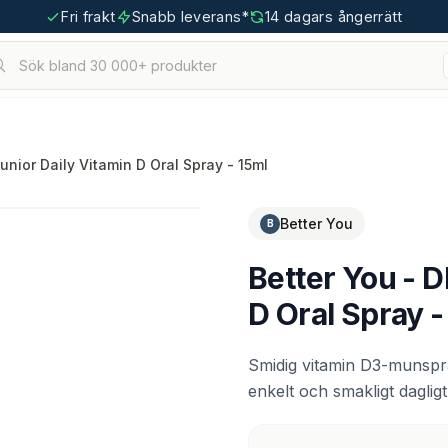
Fri frakt
Snabb leverans*
14 dagars ångerrätt
Sök bland 30 000+ produkter
hållna.
tigoo.com
unior Daily Vitamin D Oral Spray - 15ml
Better You
B
Better You - D
D Oral Spray -
Smidig vitamin D3-munspr
enkelt och smakligt dagligt t