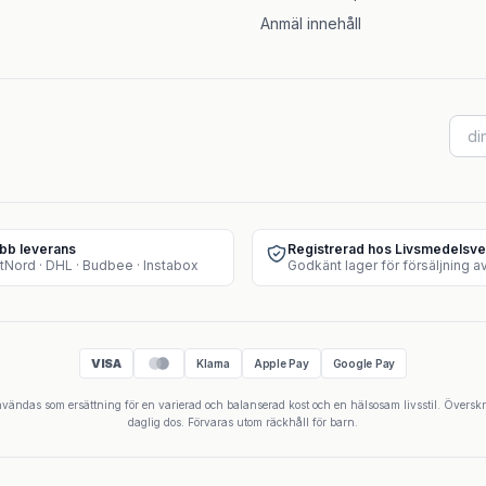
Anmäl innehåll
bb leverans
Registrerad hos Livsmedelsve
tNord · DHL · Budbee · Instabox
VISA
Klarna
Apple Pay
Google Pay
 användas som ersättning för en varierad och balanserad kost och en hälsosam livsstil. Övers
daglig dos. Förvaras utom räckhåll för barn.