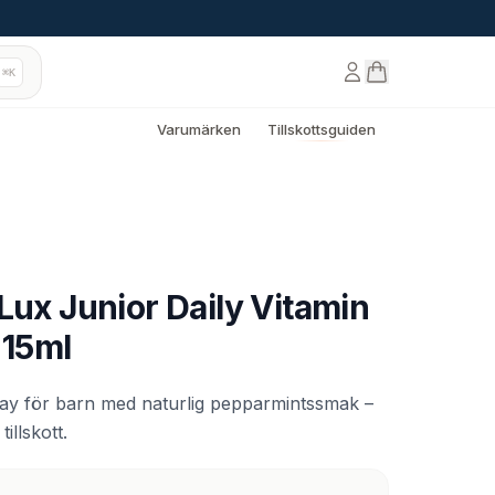
⌘K
Varumärken
Tillskottsguiden
Lux Junior Daily Vitamin
 15ml
ay för barn med naturlig pepparmintssmak –
illskott.