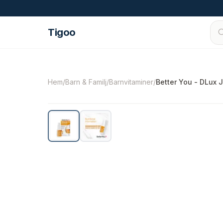
Hoppa till innehåll
Tigoo
©
2026
Nutri Nordic AB.
Alla rättigheter förbe
Hem
/
Barn & Familj
/
Barnvitaminer
/
Better You - DLux J
-
37
%