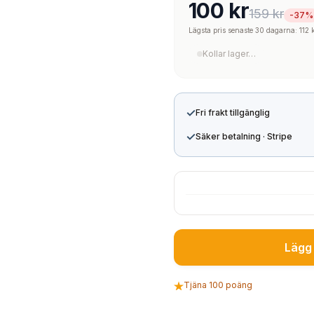
100 kr
159 kr
-37%
Lägsta pris senaste 30 dagarna: 112 
Kollar lager…
✓
Fri frakt tillgänglig
✓
Säker betalning · Stripe
Lägg 
Tjäna 100 poäng