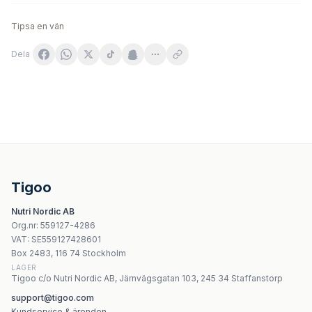
Tipsa en vän
Dela
Apollo'S Hegemony - Hydroxo-Adeno B12 - 120 Tabs
Natural Factors - High Potency B Complex 90 kapslar
Life Extension Pyridoxal 5'-Phosphate Caps 100 mg veget
Kiki Health - PMS Support - 60 Vcaps
Tigoo
Vitaking - Niacin - 30 tabletter
Nutri Nordic AB
Nature's Way - Vitamin B-6 - 100 kapslar
Org.nr
:
559127-4286
BioTech USA Hyper Mass 4000g vaniljsmak
VAT:
SE559127428601
BioTechUSA BCAA 8:1:1 Zero
Box 2483, 116 74 Stockholm
LAGER
Tigoo c/o Nutri Nordic AB, Järnvägsgatan 103, 245 34 Staffanstorp
support@tigoo.com
Kundservice & ärenden →