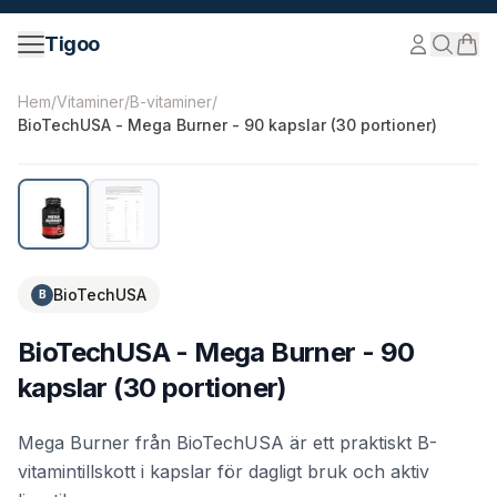
Hoppa till innehåll
Tigoo
©
2026
Nutri Nordic AB.
Alla rättigheter förbehållna.
tig
Hem
/
Vitaminer
/
B-vitaminer
/
BioTechUSA - Mega Burner - 90 kapslar (30 portioner)
BioTechUSA
B
BioTechUSA - Mega Burner - 90
kapslar (30 portioner)
Mega Burner från BioTechUSA är ett praktiskt B-
vitamintillskott i kapslar för dagligt bruk och aktiv