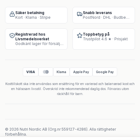
Säker betalning
Snabb leverans
Kort · Klarna · Stripe
PostNord · DHL · Budbee · Instabox
Registrerad hos
Toppbetyg på
Livsmedelsverket
Trustpilot 4.6 ★ · Prisjakt
Godkänt lager för försäljning av kosttillskott
VISA
Klarna
Apple Pay
Google Pay
Kosttillskott ska inte användas som ersättning för en varierad och balanserad kost och
en hälsosam livsstil. Överskrid inte rekommenderad daglig dos. Förvaras utom
räckhåll för barn.
©
2026
Nutri Nordic AB
(
Org.nr
559127-4286
).
Alla rättigheter
förbehållna.
Powered by Velicoo ↗