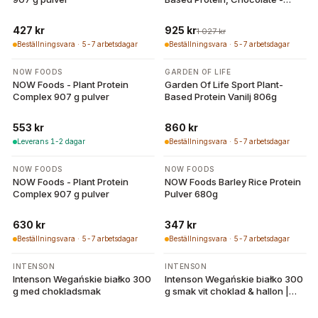
840g
427 kr
925 kr
1 027 kr
Beställningsvara · 5-7 arbetsdagar
Beställningsvara · 5-7 arbetsdagar
NOW FOODS
GARDEN OF LIFE
NOW Foods - Plant Protein
Garden Of Life Sport Plant-
Complex 907 g pulver
Based Protein Vanilj 806g
553 kr
860 kr
Leverans 1-2 dagar
Beställningsvara · 5-7 arbetsdagar
NOW FOODS
NOW FOODS
NOW Foods - Plant Protein
NOW Foods Barley Rice Protein
Complex 907 g pulver
Pulver 680g
630 kr
347 kr
Beställningsvara · 5-7 arbetsdagar
Beställningsvara · 5-7 arbetsdagar
INTENSON
INTENSON
Intenson Wegańskie białko 300
Intenson Wegańskie białko 300
g med chokladsmak
g smak vit choklad & hallon |
Intenson