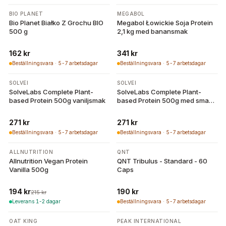
BIO PLANET
MEGABOL
Bio Planet Białko Z Grochu BIO
Megabol Łowickie Soja Protein
500 g
2,1 kg med banansmak
162 kr
341 kr
Beställningsvara · 5-7 arbetsdagar
Beställningsvara · 5-7 arbetsdagar
SOLVEI
SOLVEI
SolveLabs Complete Plant-
SolveLabs Complete Plant-
based Protein 500g vaniljsmak
based Protein 500g med smak
av salt karamell
271 kr
271 kr
Beställningsvara · 5-7 arbetsdagar
Beställningsvara · 5-7 arbetsdagar
-
10
%
ALLNUTRITION
QNT
Allnutrition Vegan Protein
QNT Tribulus - Standard - 60
Vanilla 500g
Caps
194 kr
190 kr
215 kr
Leverans 1-2 dagar
Beställningsvara · 5-7 arbetsdagar
OAT KING
PEAK INTERNATIONAL