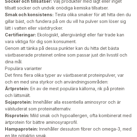
Socker och tillsatser:
Välj produkter med lågt eller inget
tillsatt socker och undvik onödiga kemiska tillsatser.
Smak och konsistens:
Testa olika smaker för att hitta den du
gillar bäst, och fundera på om du vill ha pulver som löser sig
lätt i vatten eller växtdrycker.
Certifieringar:
Ekologiskt, allergivänligt eller fair trade kan
vara viktiga för dig som konsument.
Genom att tänka på dessa punkter kan du hitta det bästa
växtbaserade proteinet online som passar just din livsstil och
dina mål.
Populära varianter
Det finns flera olika typer av växtbaserat proteinpulver, var
och en med sina styrkor och användningsområden:
Ärtprotein:
En av de mest populära källorna, rik på protein
och lättsmält.
Sojaprotein:
Innehåller alla essentiella aminosyror och är
välstuderat som proteinalternativ.
Risprotein:
Mild smak och hypoallergen, ofta kombinerat med
ärtprotein för bättre aminosyraprofil.
Hampaprotein:
Innehåller dessutom fibrer och omega-3, med
en lite nötaktig smak.