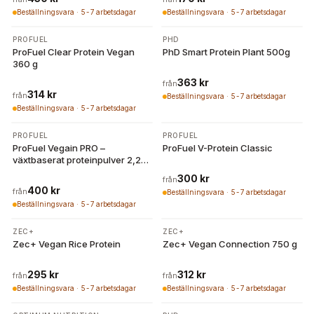
Beställningsvara · 5-7 arbetsdagar
Beställningsvara · 5-7 arbetsdagar
7 varianter
3 varianter
PROFUEL
PHD
ProFuel Clear Protein Vegan
PhD Smart Protein Plant 500g
360 g
363 kr
från
314 kr
från
Beställningsvara · 5-7 arbetsdagar
Beställningsvara · 5-7 arbetsdagar
2 varianter
7 varianter
PROFUEL
PROFUEL
ProFuel Vegain PRO –
ProFuel V-Protein Classic
växtbaserat proteinpulver 2,2
kg
300 kr
från
400 kr
från
Beställningsvara · 5-7 arbetsdagar
Beställningsvara · 5-7 arbetsdagar
4 varianter
4 varianter
ZEC+
ZEC+
Zec+ Vegan Rice Protein
Zec+ Vegan Connection 750 g
295 kr
312 kr
från
från
Beställningsvara · 5-7 arbetsdagar
Beställningsvara · 5-7 arbetsdagar