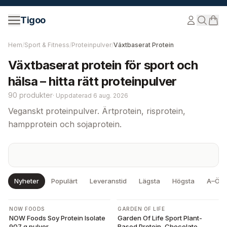
Hoppa till innehåll
Tigoo
Hem
/
Sport & Fitness
/
Proteinpulver
/
Växtbaserat Protein
Växtbaserat protein för sport och
hälsa – hitta rätt proteinpulver
90 produkter
·
Uppdaterad
6 aug. 2026
Veganskt proteinpulver. Ärtprotein, risprotein,
hampprotein och sojaprotein.
Nyheter
Populärt
Leveranstid
Lägsta
Högsta
A–Ö
-
10
%
NOW FOODS
GARDEN OF LIFE
NOW Foods Soy Protein Isolate
Garden Of Life Sport Plant-
907 g pulver
Based Protein, Chocolate -