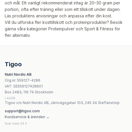
och mål. Ett vanligt rekommenderat intag är 20–30 gram per
portion, ofta efter träning eller som ett tillskott under dagen.
Läs produktens anvisningar och anpassa efter din kost.
Vill du utforska fler kosttillskott och proteinprodukter? Besök
gärna våra kategorier
Proteinpulver
och
Sport & Fitness
för
fler alternativ.
Tigoo
Nutri Nordic AB
Org.nr
:
559127-4286
VAT:
SE559127428601
Box 2483, 116 74 Stockholm
LAGER
Tigoo c/o Nutri Nordic AB, Järnvägsgatan 103, 245 34 Staffanstorp
support@tigoo.com
Kundservice & ärenden →
Svar inom 24 h