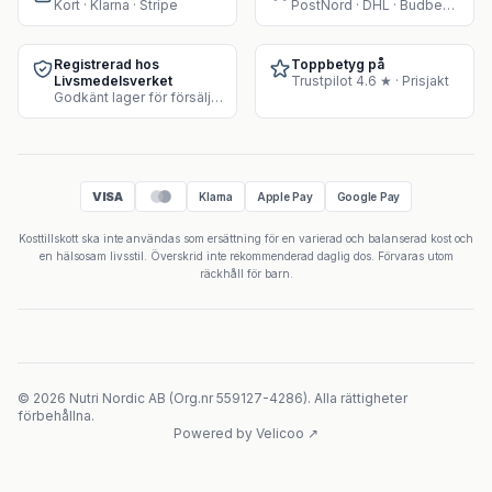
Kort · Klarna · Stripe
PostNord · DHL · Budbee · Instabox
Registrerad hos
Toppbetyg på
Livsmedelsverket
Trustpilot 4.6 ★ · Prisjakt
Godkänt lager för försäljning av kosttillskott
VISA
Klarna
Apple Pay
Google Pay
Kosttillskott ska inte användas som ersättning för en varierad och balanserad kost och
en hälsosam livsstil. Överskrid inte rekommenderad daglig dos. Förvaras utom
räckhåll för barn.
©
2026
Nutri Nordic AB
(
Org.nr
559127-4286
).
Alla rättigheter
förbehållna.
Powered by Velicoo ↗