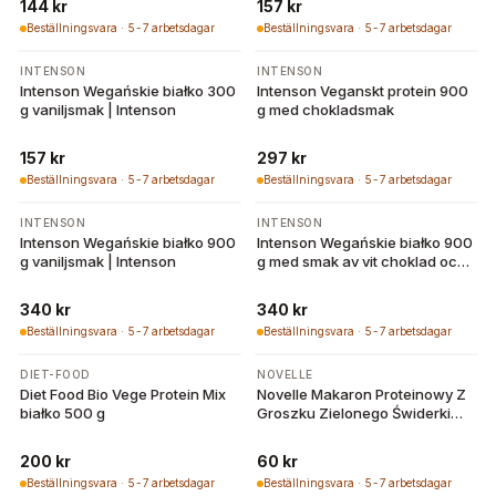
144 kr
157 kr
Beställningsvara · 5-7 arbetsdagar
Beställningsvara · 5-7 arbetsdagar
INTENSON
INTENSON
Intenson Wegańskie białko 300
Intenson Veganskt protein 900
g vaniljsmak | Intenson
g med chokladsmak
157 kr
297 kr
Beställningsvara · 5-7 arbetsdagar
Beställningsvara · 5-7 arbetsdagar
INTENSON
INTENSON
Intenson Wegańskie białko 900
Intenson Wegańskie białko 900
g vaniljsmak | Intenson
g med smak av vit choklad och
hallon
340 kr
340 kr
Beställningsvara · 5-7 arbetsdagar
Beställningsvara · 5-7 arbetsdagar
DIET-FOOD
NOVELLE
Diet Food Bio Vege Protein Mix
Novelle Makaron Proteinowy Z
białko 500 g
Groszku Zielonego Świderki
250 g | Bio Planet
200 kr
60 kr
Beställningsvara · 5-7 arbetsdagar
Beställningsvara · 5-7 arbetsdagar