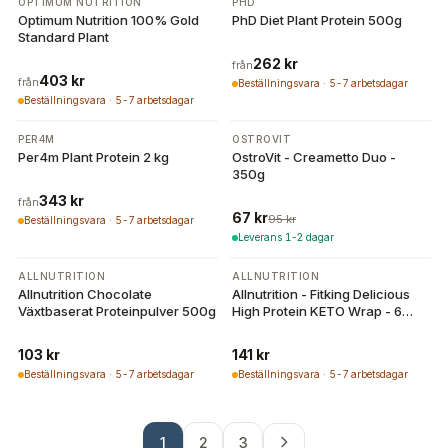
2 varianter
4 varianter
OPTIMUM NUTRITION
PHD
Optimum Nutrition 100% Gold
PhD Diet Plant Protein 500g
Standard Plant
262 kr
från
403 kr
från
Beställningsvara · 5-7 arbetsdagar
Beställningsvara · 5-7 arbetsdagar
10 varianter
-
29
%
PER4M
OSTROVIT
Per4m Plant Protein 2 kg
OstroVit - Creametto Duo -
350g
343 kr
från
67 kr
95 kr
Beställningsvara · 5-7 arbetsdagar
Leverans 1-2 dagar
ALLNUTRITION
ALLNUTRITION
Allnutrition Chocolate
Allnutrition - Fitking Delicious
Växtbaserat Proteinpulver 500g
High Protein KETO Wrap - 6
Wraps
103 kr
141 kr
Beställningsvara · 5-7 arbetsdagar
Beställningsvara · 5-7 arbetsdagar
1
2
3