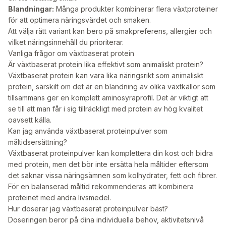
Blandningar:
Många produkter kombinerar flera växtproteiner
för att optimera näringsvärdet och smaken.
Att välja rätt variant kan bero på smakpreferens, allergier och
vilket näringsinnehåll du prioriterar.
Vanliga frågor om växtbaserat protein
Är växtbaserat protein lika effektivt som animaliskt protein?
Växtbaserat protein kan vara lika näringsrikt som animaliskt
protein, särskilt om det är en blandning av olika växtkällor som
tillsammans ger en komplett aminosyraprofil. Det är viktigt att
se till att man får i sig tillräckligt med protein av hög kvalitet
oavsett källa.
Kan jag använda växtbaserat proteinpulver som
måltidsersättning?
Växtbaserat proteinpulver kan komplettera din kost och bidra
med protein, men det bör inte ersätta hela måltider eftersom
det saknar vissa näringsämnen som kolhydrater, fett och fibrer.
För en balanserad måltid rekommenderas att kombinera
proteinet med andra livsmedel.
Hur doserar jag växtbaserat proteinpulver bäst?
Doseringen beror på dina individuella behov, aktivitetsnivå